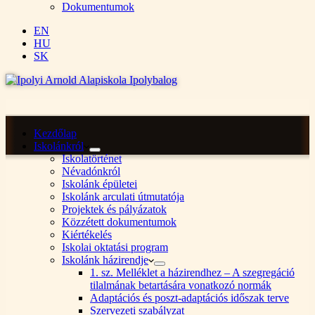
Dokumentumok
EN
HU
SK
Kezdőlap
Iskolánkról
Iskolatörténet
Névadónkról
Iskolánk épületei
Iskolánk arculati útmutatója
Projektek és pályázatok
Közzétett dokumentumok
Kiértékelés
Iskolai oktatási program
Iskolánk házirendje
1. sz. Melléklet a házirendhez – A szegregáció
tilalmának betartására vonatkozó normák
Adaptációs és poszt-adaptációs időszak terve
Szervezeti szabályzat