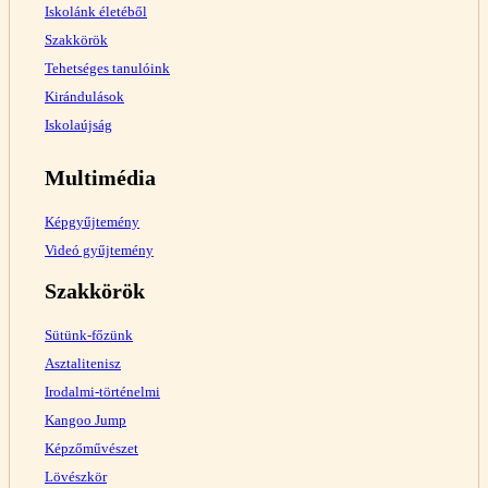
Iskolánk életéből
Szakkörök
Tehetséges tanulóink
Kirándulások
Iskolaújság
Multimédia
Képgyűjtemény
Videó gyűjtemény
Szakkörök
Sütünk-főzünk
Asztalitenisz
Irodalmi-történelmi
Kangoo Jump
Képzőművészet
Lövészkör