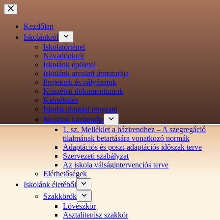
Ugrás
a
tartalomra
Kezdőlap
Iskolánkról
Iskolatörténet
Névadónkról
Iskolánk épületei
Iskolánk arculati útmutatója
Projektek és pályázatok
Közzétett dokumentumok
Kiértékelés
Iskolai oktatási program
Iskolánk házirendje
1. sz. Melléklet a házirendhez – A szegregáció
tilalmának betartására vonatkozó normák
Adaptációs és poszt-adaptációs időszak terve
Szervezeti szabályzat
Az iskola válságintervenciós terve
Elérhetőségek
Iskolánk életéből
Szakkörök
Lövészkör
Asztalitenisz szakkör