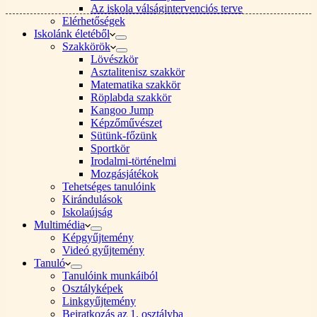
Az iskola válságintervenciós terve
Elérhetőségek
Iskolánk életéből
Szakkörök
Lövészkör
Asztalitenisz szakkör
Matematika szakkör
Röplabda szakkör
Kangoo Jump
Képzőművészet
Sütünk-főzünk
Sportkör
Irodalmi-történelmi
Mozgásjátékok
Tehetséges tanulóink
Kirándulások
Iskolaújság
Multimédia
Képgyűjtemény
Videó gyűjtemény
Tanuló
Tanulóink munkáiból
Osztályképek
Linkgyűjtemény
Beiratkozás az 1. osztályba