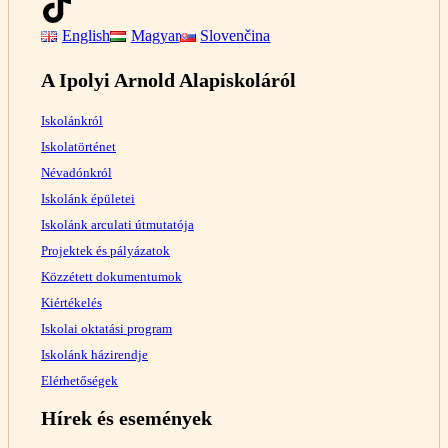
English
Magyar
Slovenčina
A Ipolyi Arnold Alapiskoláról
Iskolánkról
Iskolatörténet
Névadónkról
Iskolánk épületei
Iskolánk arculati útmutatója
Projektek és pályázatok
Közzétett dokumentumok
Kiértékelés
Iskolai oktatási program
Iskolánk házirendje
Elérhetőségek
Hírek és események