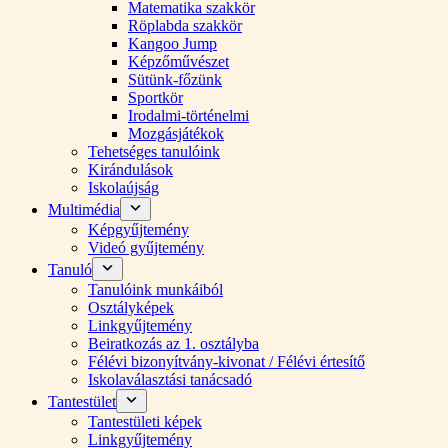
Matematika szakkör
Röplabda szakkör
Kangoo Jump
Képzőművészet
Sütünk-főzünk
Sportkör
Irodalmi-történelmi
Mozgásjátékok
Tehetséges tanulóink
Kirándulások
Iskolaújság
Multimédia
Képgyűjtemény
Videó gyűjtemény
Tanuló
Tanulóink munkáiból
Osztályképek
Linkgyűjtemény
Beiratkozás az 1. osztályba
Félévi bizonyítvány-kivonat / Félévi értesítő
Iskolaválasztási tanácsadó
Tantestület
Tantestületi képek
Linkgyűjtemény