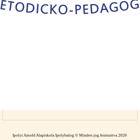
Ipolyi Arnold Alapiskola Ipolybalog © Minden jog fenntartva 2026