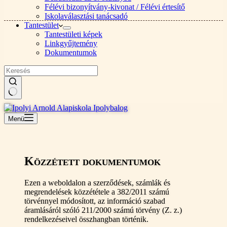
Félévi bizonyítvány-kivonat / Félévi értesítő
Iskolaválasztási tanácsadó
Tantestület
Tantestületi képek
Linkgyűjtemény
Dokumentumok
Nincs
találat
Menü
Közzétett dokumentumok
Ezen a weboldalon a szerződések, számlák és
megrendelések közzététele a 382/2011 számú
törvénnyel módosított, az információ szabad
áramlásáról szóló 211/2000 számú törvény (Z. z.)
rendelkezéseivel összhangban történik.