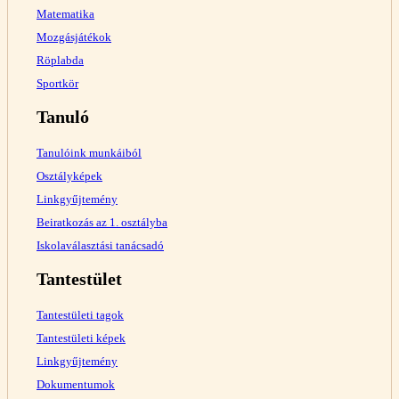
Matematika
Mozgásjátékok
Röplabda
Sportkör
Tanuló
Tanulóink munkáiból
Osztályképek
Linkgyűjtemény
Beiratkozás az 1. osztályba
Iskolaválasztási tanácsadó
Tantestület
Tantestületi tagok
Tantestületi képek
Linkgyűjtemény
Dokumentumok