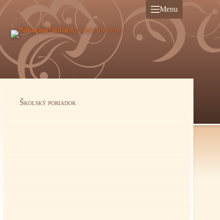
Preskočiť
Menu
na
obsah
Školský poriadok