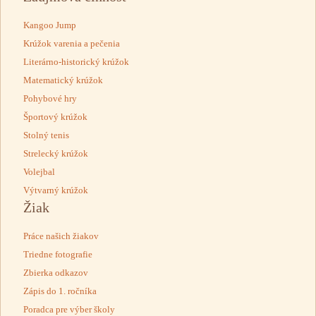
Kangoo Jump
Krúžok varenia a pečenia
Literárno-historický krúžok
Matematický krúžok
Pohybové hry
Športový krúžok
Stolný tenis
Strelecký krúžok
Volejbal
Výtvarný krúžok
Žiak
Práce našich žiakov
Triedne fotografie
Zbierka odkazov
Zápis do 1. ročníka
Poradca pre výber školy