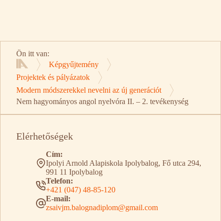
Ön itt van:
Képgyűjtemény
Kezdőlap
Projektek és pályázatok
Modern módszerekkel nevelni az új generációt
Nem hagyományos angol nyelvóra II. – 2. tevékenység
Elérhetőségek
Cím:
Ipolyi Arnold Alapiskola Ipolybalog, Fő utca 294,
991 11 Ipolybalog
Telefon:
+421 (047) 48-85-120
E-mail:
zsaivjm.balognadiplom@gmail.com