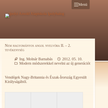
Ugrás
Menü
a
tartalomra
Nem hagyományos angol nyelvóra II. – 2.
tevékenység
Ing. Molnár Barnabás
2012. 05. 10.
Modern módszerekkel nevelni az új generációt
Vendégek Nagy-Britannia és Észak-Írország Egyesült
Királyságából.