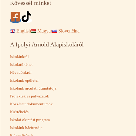
Kövessél minket
English
Magyar
Slovenčina
A Ipolyi Arnold Alapiskoláról
Iskolánkról
Iskolatörténet
Névadónkról
Iskolánk épületei
Iskolánk arculati útmutatója
Projektek és pályázatok
Közzétett dokumentumok
Kiértékelés
Iskolai oktatási program
Iskolánk házirendje
Elérhetőségek