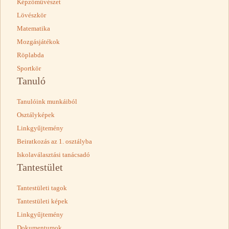
Képzőművészet
Lövészkör
Matematika
Mozgásjátékok
Röplabda
Sportkör
Tanuló
Tanulóink munkáiból
Osztályképek
Linkgyűjtemény
Beiratkozás az 1. osztályba
Iskolaválasztási tanácsadó
Tantestület
Tantestületi tagok
Tantestületi képek
Linkgyűjtemény
Dokumentumok