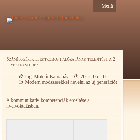
Ugrás
Menü
a
tartalomra
Számítógépek elektromos hálózatának telepítése a 2.
tevékenységhez
Ing. Molnár Barnabás
2012. 05. 10.
Modern módszerekkel nevelni az új generációt
A kommunikatív kompetenciák erősítése a
nyelvoktatásban.