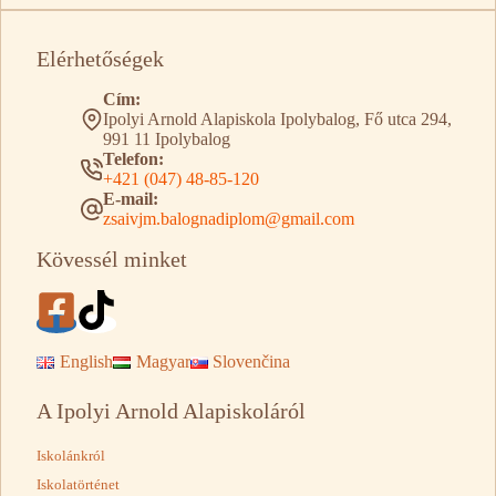
Elérhetőségek
Cím:
Ipolyi Arnold Alapiskola Ipolybalog, Fő utca 294,
991 11 Ipolybalog
Telefon:
+421 (047) 48-85-120
E-mail:
zsaivjm.balognadiplom@gmail.com
Kövessél minket
English
Magyar
Slovenčina
A Ipolyi Arnold Alapiskoláról
Iskolánkról
Iskolatörténet