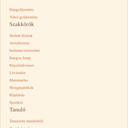
Képgyűjtemény
Videó gyűjtemény
Szakkörök
Sütünk-főzünk
Asztalitenisz
Irodalmi-történelmi
Kangoo Jump
Képzőművészet
Lövészkör
Matematika
Mozgásjátékok
Röplabda
Sportkör
Tanuló
Tanulóink munkáiból