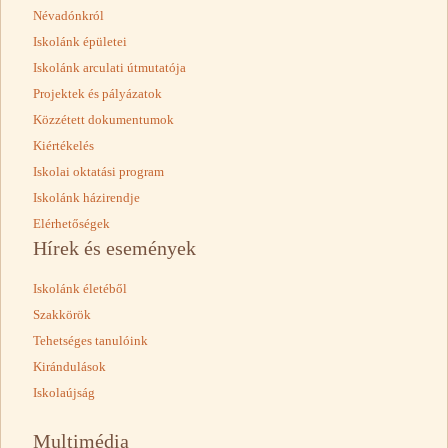
Névadónkról
Iskolánk épületei
Iskolánk arculati útmutatója
Projektek és pályázatok
Közzétett dokumentumok
Kiértékelés
Iskolai oktatási program
Iskolánk házirendje
Elérhetőségek
Hírek és események
Iskolánk életéből
Szakkörök
Tehetséges tanulóink
Kirándulások
Iskolaújság
Multimédia