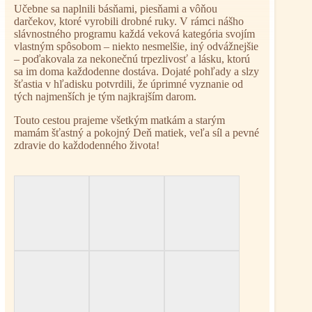
Učebne sa naplnili básňami, piesňami a vôňou
darčekov, ktoré vyrobili drobné ruky. V rámci nášho
slávnostného programu každá veková kategória svojím
vlastným spôsobom – niekto nesmelšie, iný odvážnejšie
– poďakovala za nekonečnú trpezlivosť a lásku, ktorú
sa im doma každodenne dostáva. Dojaté pohľady a slzy
šťastia v hľadisku potvrdili, že úprimné vyznanie od
tých najmenších je tým najkrajším darom.
Touto cestou prajeme všetkým matkám a starým
mamám šťastný a pokojný Deň matiek, veľa síl a pevné
zdravie do každodenného života!