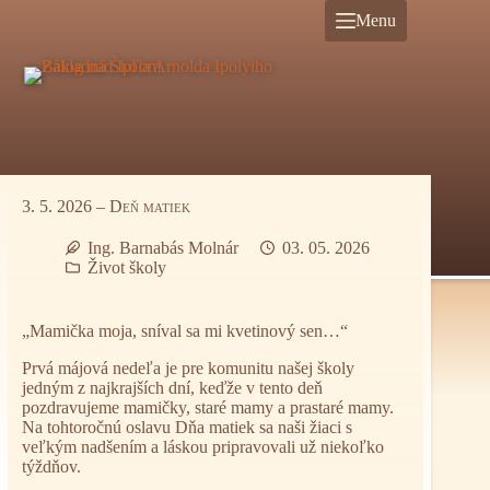
Preskočiť
Menu
na
obsah
3. 5. 2026 – Deň matiek
Ing. Barnabás Molnár
03. 05. 2026
Život školy
„Mamička moja, sníval sa mi kvetinový sen…“
Prvá májová nedeľa je pre komunitu našej školy
jedným z najkrajších dní, keďže v tento deň
pozdravujeme mamičky, staré mamy a prastaré mamy.
Na tohtoročnú oslavu Dňa matiek sa naši žiaci s
veľkým nadšením a láskou pripravovali už niekoľko
týždňov.