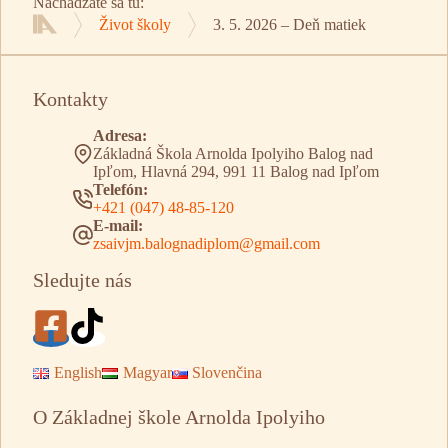
Nachádzate sa tu:
Život školy
3. 5. 2026 – Deň matiek
Domov
Kontakty
Adresa:
Základná Škola Arnolda Ipolyiho Balog nad
Ipľom, Hlavná 294, 991 11 Balog nad Ipľom
Telefón:
+421 (047) 48-85-120
E-mail:
zsaivjm.balognadiplom@gmail.com
Sledujte nás
English
Magyar
Slovenčina
O Základnej škole Arnolda Ipolyiho