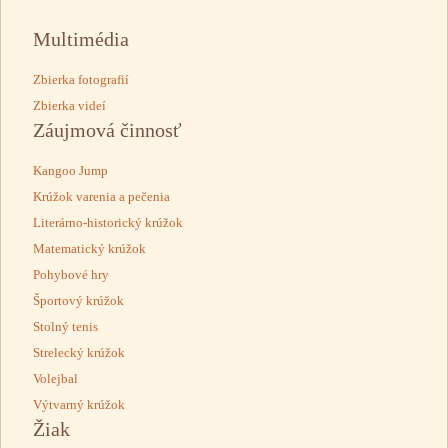
Multimédia
Zbierka fotografií
Zbierka videí
Záujmová činnosť
Kangoo Jump
Krúžok varenia a pečenia
Literárno-historický krúžok
Matematický krúžok
Pohybové hry
Športový krúžok
Stolný tenis
Strelecký krúžok
Volejbal
Výtvarný krúžok
Žiak