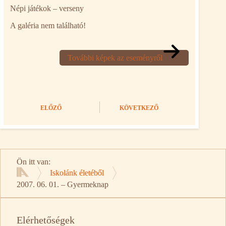
Népi játékok – verseny
A galéria nem található!
További képek az eseményről
ELŐZŐ
KÖVETKEZŐ
Ön itt van:
Iskolánk életéből
Kezdőlap
2007. 06. 01. – Gyermeknap
Elérhetőségek