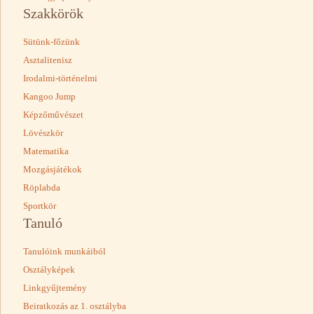
Szakkörök
Sütünk-főzünk
Asztalitenisz
Irodalmi-történelmi
Kangoo Jump
Képzőművészet
Lövészkör
Matematika
Mozgásjátékok
Röplabda
Sportkör
Tanuló
Tanulóink munkáiból
Osztályképek
Linkgyűjtemény
Beiratkozás az 1. osztályba