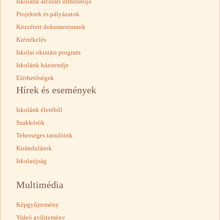
Iskolánk arculati útmutatója
Projektek és pályázatok
Közzétett dokumentumok
Kiértékelés
Iskolai oktatási program
Iskolánk házirendje
Elérhetőségek
Hírek és események
Iskolánk életéből
Szakkörök
Tehetséges tanulóink
Kirándulások
Iskolaújság
Multimédia
Képgyűjtemény
Videó gyűjtemény