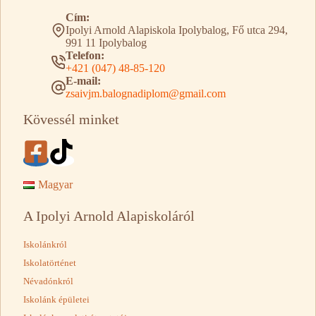
Cím:
Ipolyi Arnold Alapiskola Ipolybalog, Fő utca 294,
991 11 Ipolybalog
Telefon:
+421 (047) 48-85-120
E-mail:
zsaivjm.balognadiplom@gmail.com
Kövessél minket
Magyar
A Ipolyi Arnold Alapiskoláról
Iskolánkról
Iskolatörténet
Névadónkról
Iskolánk épületei