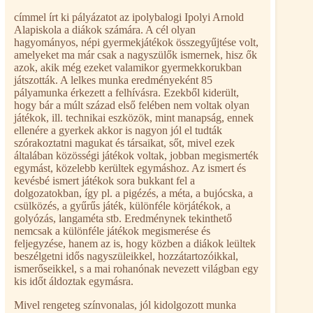
címmel írt ki pályázatot az ipolybalogi Ipolyi Arnold
Alapiskola a diákok számára. A cél olyan
hagyományos, népi gyermekjátékok összegyűjtése volt,
amelyeket ma már csak a nagyszülők ismernek, hisz ők
azok, akik még ezeket valamikor gyermekkorukban
játszották. A lelkes munka eredményeként 85
pályamunka érkezett a felhívásra. Ezekből kiderült,
hogy bár a múlt század első felében nem voltak olyan
játékok, ill. technikai eszközök, mint manapság, ennek
ellenére a gyerkek akkor is nagyon jól el tudták
szórakoztatni magukat és társaikat, sőt, mivel ezek
általában közösségi játékok voltak, jobban megismerték
egymást, közelebb kerültek egymáshoz. Az ismert és
kevésbé ismert játékok sora bukkant fel a
dolgozatokban, így pl. a pigézés, a méta, a bujócska, a
csülközés, a gyűrűs játék, különféle körjátékok, a
golyózás, langaméta stb. Eredménynek tekinthető
nemcsak a különféle játékok megismerése és
feljegyzése, hanem az is, hogy közben a diákok leültek
beszélgetni idős nagyszüleikkel, hozzátartozóikkal,
ismerőseikkel, s a mai rohanónak nevezett világban egy
kis időt áldoztak egymásra.
Mivel rengeteg színvonalas, jól kidolgozott munka