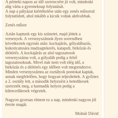
A pénteki napon az idő szerencsére jó volt, mindenki
alig várta a gyermeknap folytatását.
A nap a pályázat kiértékelése után egy zenés műsorral
folytatódott, ahol inkább a kicsik voltak aktívabbak.
Zenés műsor
Aztán kaptunk egy kis szünetet, majd jöttek a
versenyek. A versenyszámok ilyen sorrendben
következtek egymás után: kockajárás, gólyalábazás,
kukoricatusára madzagtekerés, katapult, birkózás és
diótörés. A kockajárás az alsó tagozatosok
versenyszáma volt, a gólyaláb pedig a felső
tagozatosoknak. Mivel már nem volt elég idő, a
birkózás és a diótörés egy időben volt megrendezve.
Minden versenyszámra az osztályok pontokat kaptak,
annak megfelelően, hogy hogyan teljesítettek. A győztes
a 2. osztály lett, a második helyezést a hetedikesek
szerezték meg, a harmadik helyen pedig a
kilencedikesek végeztek.
Nagyon gyorsan elment ez a nap, mindenki nagyon jól
érezte magát.
Molnár Dávid