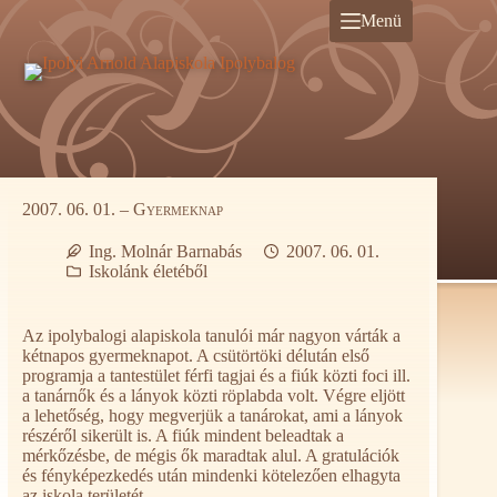
Ugrás
Menü
a
tartalomra
2007. 06. 01. – Gyermeknap
Ing. Molnár Barnabás
2007. 06. 01.
Iskolánk életéből
Az ipolybalogi alapiskola tanulói már nagyon várták a
kétnapos gyermeknapot. A csütörtöki délután első
programja a tantestület férfi tagjai és a fiúk közti foci ill.
a tanárnők és a lányok közti röplabda volt. Végre eljött
a lehetőség, hogy megverjük a tanárokat, ami a lányok
részéről sikerült is. A fiúk mindent beleadtak a
mérkőzésbe, de mégis ők maradtak alul. A gratulációk
és fényképezkedés után mindenki kötelezően elhagyta
az iskola területét.