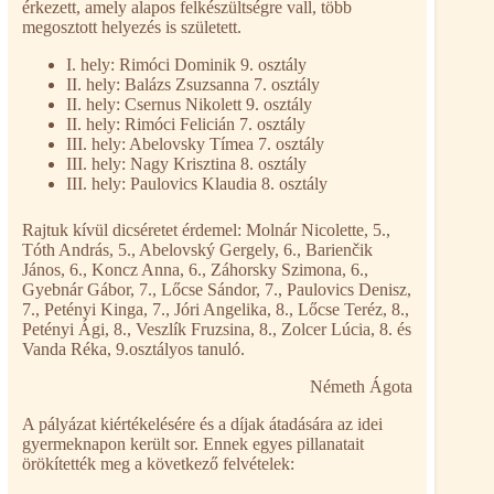
érkezett, amely alapos felkészültségre vall, több
megosztott helyezés is született.
I. hely: Rimóci Dominik 9. osztály
II. hely: Balázs Zsuzsanna 7. osztály
II. hely: Csernus Nikolett 9. osztály
II. hely: Rimóci Felicián 7. osztály
III. hely: Abelovsky Tímea 7. osztály
III. hely: Nagy Krisztina 8. osztály
III. hely: Paulovics Klaudia 8. osztály
Rajtuk kívül dicséretet érdemel: Molnár Nicolette, 5.,
Tóth András, 5., Abelovský Gergely, 6., Barienčik
János, 6., Koncz Anna, 6., Záhorsky Szimona, 6.,
Gyebnár Gábor, 7., Lőcse Sándor, 7., Paulovics Denisz,
7., Petényi Kinga, 7., Jóri Angelika, 8., Lőcse Teréz, 8.,
Petényi Ági, 8., Veszlík Fruzsina, 8., Zolcer Lúcia, 8. és
Vanda Réka, 9.osztályos tanuló.
Németh Ágota
A pályázat kiértékelésére és a díjak átadására az idei
gyermeknapon került sor. Ennek egyes pillanatait
örökítették meg a következő felvételek: