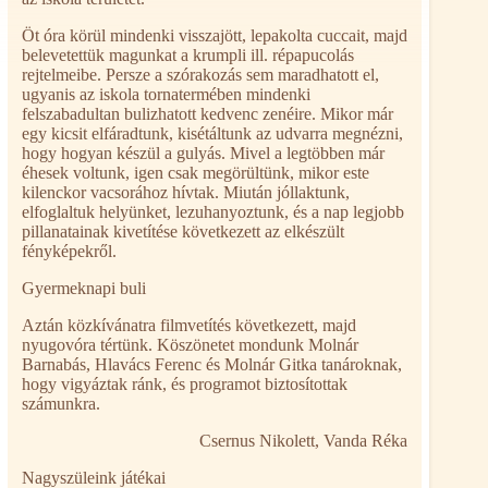
Öt óra körül mindenki visszajött, lepakolta cuccait, majd
belevetettük magunkat a krumpli ill. répapucolás
rejtelmeibe. Persze a szórakozás sem maradhatott el,
ugyanis az iskola tornatermében mindenki
felszabadultan bulizhatott kedvenc zenéire. Mikor már
egy kicsit elfáradtunk, kisétáltunk az udvarra megnézni,
hogy hogyan készül a gulyás. Mivel a legtöbben már
éhesek voltunk, igen csak megörültünk, mikor este
kilenckor vacsorához hívtak. Miután jóllaktunk,
elfoglaltuk helyünket, lezuhanyoztunk, és a nap legjobb
pillanatainak kivetítése következett az elkészült
fényképekről.
Gyermeknapi buli
Aztán közkívánatra filmvetítés következett, majd
nyugovóra tértünk. Köszönetet mondunk Molnár
Barnabás, Hlavács Ferenc és Molnár Gitka tanároknak,
hogy vigyáztak ránk, és programot biztosítottak
számunkra.
Csernus Nikolett, Vanda Réka
Nagyszüleink játékai