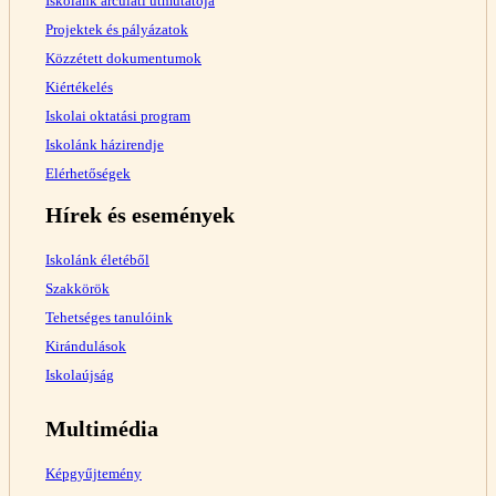
Iskolánk arculati útmutatója
Projektek és pályázatok
Közzétett dokumentumok
Kiértékelés
Iskolai oktatási program
Iskolánk házirendje
Elérhetőségek
Hírek és események
Iskolánk életéből
Szakkörök
Tehetséges tanulóink
Kirándulások
Iskolaújság
Multimédia
Képgyűjtemény