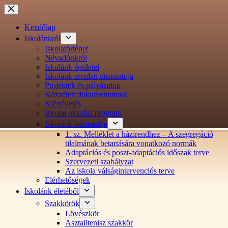
Ugrás
a
tartalomra
Kezdőlap
Iskolánkról
Iskolatörténet
Névadónkról
Iskolánk épületei
Iskolánk arculati útmutatója
Projektek és pályázatok
Közzétett dokumentumok
Kiértékelés
Iskolai oktatási program
Iskolánk házirendje
1. sz. Melléklet a házirendhez – A szegregáció
tilalmának betartására vonatkozó normák
Adaptációs és poszt-adaptációs időszak terve
Szervezeti szabályzat
Az iskola válságintervenciós terve
Elérhetőségek
Iskolánk életéből
Szakkörök
Lövészkör
Asztalitenisz szakkör