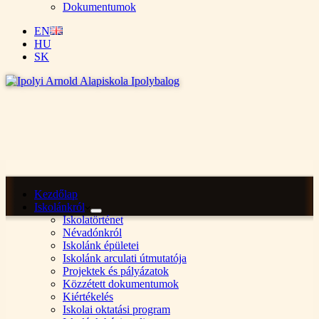
Dokumentumok
EN
HU
SK
Kezdőlap
Iskolánkról
Iskolatörténet
Névadónkról
Iskolánk épületei
Iskolánk arculati útmutatója
Projektek és pályázatok
Közzétett dokumentumok
Kiértékelés
Iskolai oktatási program