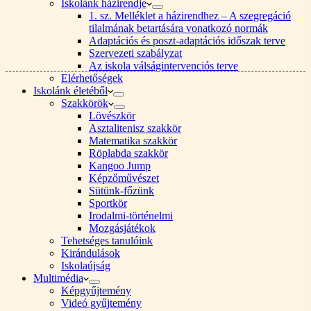
Iskolánk házirendje
1. sz. Melléklet a házirendhez – A szegregáció
tilalmának betartására vonatkozó normák
Adaptációs és poszt-adaptációs időszak terve
Szervezeti szabályzat
Az iskola válságintervenciós terve
Elérhetőségek
Iskolánk életéből
Szakkörök
Lövészkör
Asztalitenisz szakkör
Matematika szakkör
Röplabda szakkör
Kangoo Jump
Képzőművészet
Sütünk-főzünk
Sportkör
Irodalmi-történelmi
Mozgásjátékok
Tehetséges tanulóink
Kirándulások
Iskolaújság
Multimédia
Képgyűjtemény
Videó gyűjtemény