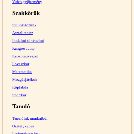
Videó gyűjtemény
Szakkörök
Sütünk-főzünk
Asztalitenisz
Irodalmi-történelmi
Kangoo Jump
Képzőművészet
Lövészkör
Matematika
Mozgásjátékok
Röplabda
Sportkör
Tanuló
Tanulóink munkáiból
Osztályképek
Linkgyűjtemény