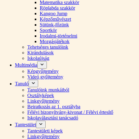
Matematika szakkör
Röplabda szakkör
Kangoo Jump
Képzőművészet
Sütünk-főzünk
Sportkör
Irodalmi-történelmi
Mozgásjátékok
Tehetséges tanulóink
Kirándulások
Iskolaújság
Multimédia
Képgyűjtemény
Videó gyűjtemény
Tanuló
Tanulóink munkáiból
Osztályképek
Linkgyűjtemény
Beiratkozás az 1. osztályba
Félévi bizonyítvány-kivonat / Félévi értesítő
Iskolaválasztási tanácsadó
Tantestület
Tantestületi képek
Linkgyűjtemény