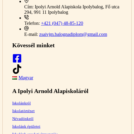
Cím:
Ipolyi Arnold Alapiskola Ipolybalog, Fő utca
294, 991 11 Ipolybalog
Telefon:
+421 (047) 48-85-120
E-mail:
zsaivjm.balognadiplom@gmail.com
Kövessél minket
Magyar
A Ipolyi Arnold Alapiskoláról
Iskolánkról
Iskolatörténet
Névadónkról
Iskolánk épületei