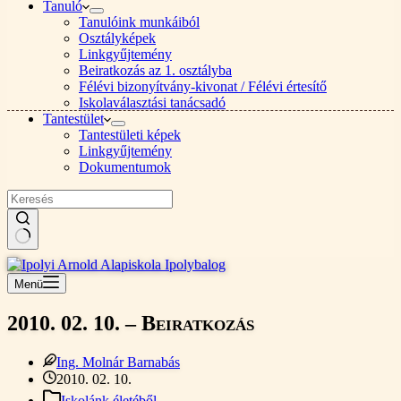
Tanuló
Tanulóink munkáiból
Osztályképek
Linkgyűjtemény
Beiratkozás az 1. osztályba
Félévi bizonyítvány-kivonat / Félévi értesítő
Iskolaválasztási tanácsadó
Tantestület
Tantestületi képek
Linkgyűjtemény
Dokumentumok
Nincs
találat
Menü
2010. 02. 10. – Beiratkozás
Ing. Molnár Barnabás
2010. 02. 10.
Iskolánk életéből