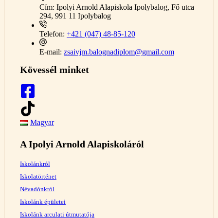
Cím:
Ipolyi Arnold Alapiskola Ipolybalog, Fő utca
294, 991 11 Ipolybalog
Telefon:
+421 (047) 48-85-120
E-mail:
zsaivjm.balognadiplom@gmail.com
Kövessél minket
Magyar
A Ipolyi Arnold Alapiskoláról
Iskolánkról
Iskolatörténet
Névadónkról
Iskolánk épületei
Iskolánk arculati útmutatója