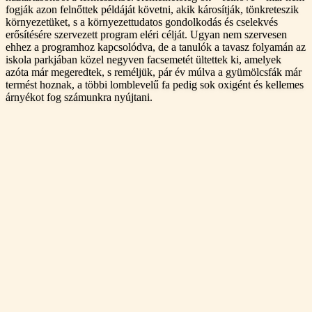
fogják azon felnőttek példáját követni, akik károsítják, tönkreteszik
környezetüket, s a környezettudatos gondolkodás és cselekvés
erősítésére szervezett program eléri célját. Ugyan nem szervesen
ehhez a programhoz kapcsolódva, de a tanulók a tavasz folyamán az
iskola parkjában közel negyven facsemetét ültettek ki, amelyek
azóta már megeredtek, s reméljük, pár év múlva a gyümölcsfák már
termést hoznak, a többi lomblevelű fa pedig sok oxigént és kellemes
árnyékot fog számunkra nyújtani.