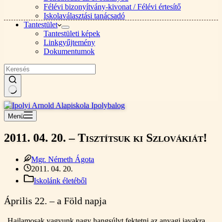
Félévi bizonyítvány-kivonat / Félévi értesítő
Iskolaválasztási tanácsadó
Tantestület
Tantestületi képek
Linkgyűjtemény
Dokumentumok
Nincs
találat
Menü
2011. 04. 20. – Tisztítsuk ki Szlovákiát!
Mgr. Németh Ágota
2011. 04. 20.
Iskolánk életéből
Április 22. – a Föld napja
„Hajlamosak vagyunk nagy hangsúlyt fektetni az anyagi javakra,