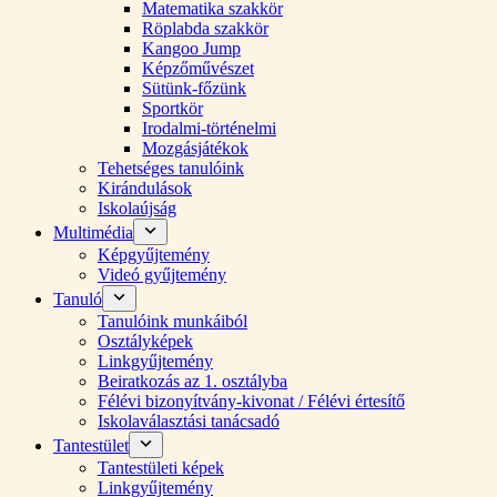
Matematika szakkör
Röplabda szakkör
Kangoo Jump
Képzőművészet
Sütünk-főzünk
Sportkör
Irodalmi-történelmi
Mozgásjátékok
Tehetséges tanulóink
Kirándulások
Iskolaújság
Multimédia
Képgyűjtemény
Videó gyűjtemény
Tanuló
Tanulóink munkáiból
Osztályképek
Linkgyűjtemény
Beiratkozás az 1. osztályba
Félévi bizonyítvány-kivonat / Félévi értesítő
Iskolaválasztási tanácsadó
Tantestület
Tantestületi képek
Linkgyűjtemény