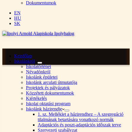
Dokumentumok
EN
HU
SK
Kezdőlap
Iskolánkról
Iskolatörténet
Névadónkról
Iskolánk épületei
Iskolánk arculati útmutatója
Projektek és pályázatok
Közzétett dokumentumok
Kiértékelés
Iskolai oktatási program
Iskolánk házirendje
1. sz. Melléklet a házirendhez – A szegregáció
tilalmának betartására vonatkozó normák
Adaptációs és poszt-adaptációs időszak terve
Szervezeti szabályzat