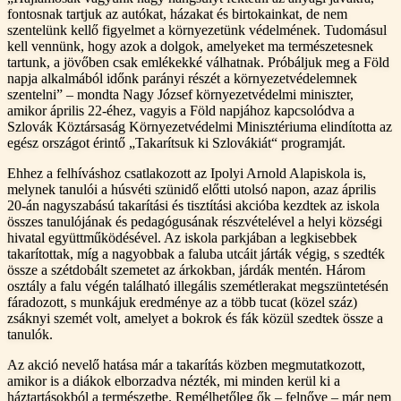
fontosnak tartjuk az autókat, házakat és birtokainkat, de nem
szentelünk kellő figyelmet a környezetünk védelmének. Tudomásul
kell vennünk, hogy azok a dolgok, amelyeket ma természetesnek
tartunk, a jövőben csak emlékekké válhatnak. Próbáljuk meg a Föld
napja alkalmából időnk parányi részét a környezetvédelemnek
szentelni” – mondta Nagy József környezetvédelmi miniszter,
amikor április 22-éhez, vagyis a Föld napjához kapcsolódva a
Szlovák Köztársaság Környezetvédelmi Minisztériuma elindította az
egész országot érintő „Takarítsuk ki Szlovákiát“ programját.
Ehhez a felhíváshoz csatlakozott az Ipolyi Arnold Alapiskola is,
melynek tanulói a húsvéti szünidő előtti utolsó napon, azaz április
20-án nagyszabású takarítási és tisztítási akcióba kezdtek az iskola
összes tanulójának és pedagógusának részvételével a helyi községi
hivatal együttműködésével. Az iskola parkjában a legkisebbek
takarítottak, míg a nagyobbak a faluba utcáit járták végig, s szedték
össze a szétdobált szemetet az árkokban, járdák mentén. Három
osztály a falu végén található illegális szemétlerakat megszüntetésén
fáradozott, s munkájuk eredménye az a több tucat (közel száz)
zsáknyi szemét volt, amelyet a bokrok és fák közül szedtek össze a
tanulók.
Az akció nevelő hatása már a takarítás közben megmutatkozott,
amikor is a diákok elborzadva nézték, mi minden kerül ki a
háztartásokból a természetbe. Remélhetőleg ők – felnőve – már nem