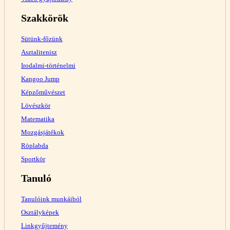
Szakkörök
Sütünk-főzünk
Asztalitenisz
Irodalmi-történelmi
Kangoo Jump
Képzőművészet
Lövészkör
Matematika
Mozgásjátékok
Röplabda
Sportkör
Tanuló
Tanulóink munkáiból
Osztályképek
Linkgyűjtemény