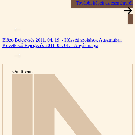
További képek az eseményről
Előző
Bejegyzés
2011. 04. 19. - Húsvéti szokások Ausztriában
Következő
Bejegyzés
2011. 05. 01. - Anyák napja
Ön itt van:
Kezdől