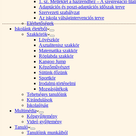
1. sz. Melléklet a házirendhez – A szegregáció ti
Adaptációs és poszt-adaptációs időszak terve
Szervezeti szabályzat
Az iskola válságintervenciós terve
Elérhetőségek
Iskolánk életéből
Szakkörök
Lövészkör
Asztalitenisz szakkör
Matematika szakkör
Röplabda szakkör
Kangoo Jump
Képzőművészet
Sütünk-főzünk
Sportkör
Irodalmi-történelmi
Mozgásjátékok
Tehetséges tanulóink
Kirándulások
Iskolaújság
Multimédia
Képgyűjtemény
Videó gyűjtemény
Tanuló
Tanulóink munkáiból