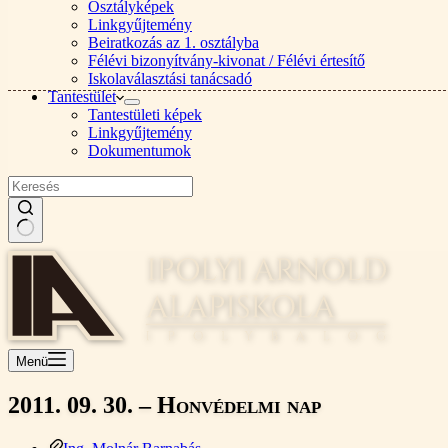
Osztályképek
Linkgyűjtemény
Beiratkozás az 1. osztályba
Félévi bizonyítvány-kivonat / Félévi értesítő
Iskolaválasztási tanácsadó
Tantestület
Tantestületi képek
Linkgyűjtemény
Dokumentumok
Nincs
találat
Menü
2011. 09. 30. – Honvédelmi nap