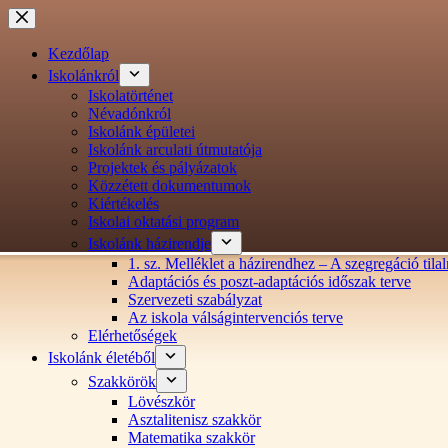
Ugrás
a
tartalomra
Kezdőlap
Iskolánkról
Iskolatörténet
Névadónkról
Iskolánk épületei
Iskolánk arculati útmutatója
Projektek és pályázatok
Közzétett dokumentumok
Kiértékelés
Iskolai oktatási program
Iskolánk házirendje
1. sz. Melléklet a házirendhez – A szegregáció ti
Adaptációs és poszt-adaptációs időszak terve
Szervezeti szabályzat
Az iskola válságintervenciós terve
Elérhetőségek
Iskolánk életéből
Szakkörök
Lövészkör
Asztalitenisz szakkör
Matematika szakkör