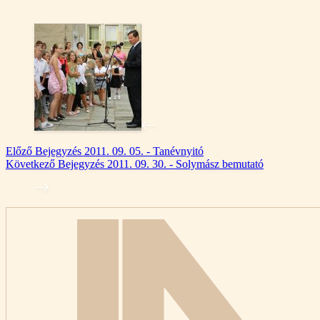
Előző
Bejegyzés
2011. 09. 05. - Tanévnyitó
Következő
Bejegyzés
2011. 09. 30. - Solymász bemutató
Kez