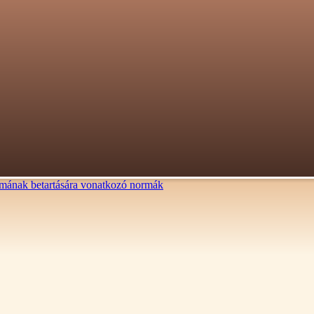
lalmának betartására vonatkozó normák