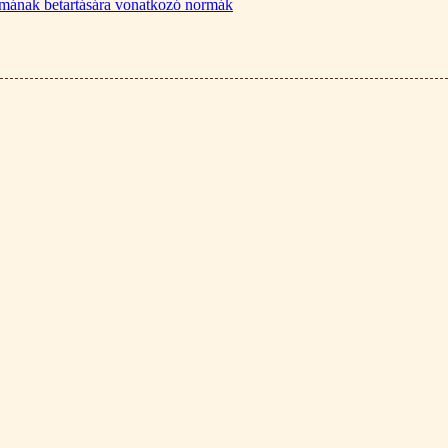
lalmának betartására vonatkozó normák