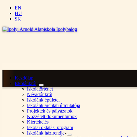
EN
HU
SK
Kezdőlap
Iskolánkról
Iskolatörténet
Névadónkról
Iskolánk épületei
Iskolánk arculati útmutatója
Projektek és pályázatok
Közzétett dokumentumok
Kiértékelés
Iskolai oktatási program
Iskolánk házirendje