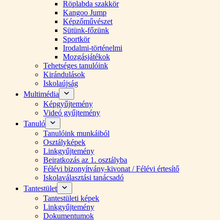
Röplabda szakkör
Kangoo Jump
Képzőművészet
Sütünk-főzünk
Sportkör
Irodalmi-történelmi
Mozgásjátékok
Tehetséges tanulóink
Kirándulások
Iskolaújság
Multimédia
Képgyűjtemény
Videó gyűjtemény
Tanuló
Tanulóink munkáiból
Osztályképek
Linkgyűjtemény
Beiratkozás az 1. osztályba
Félévi bizonyítvány-kivonat / Félévi értesítő
Iskolaválasztási tanácsadó
Tantestület
Tantestületi képek
Linkgyűjtemény
Dokumentumok