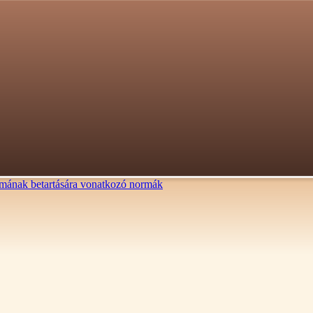
lalmának betartására vonatkozó normák