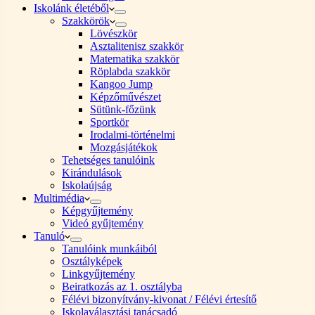
Iskolánk életéből
Szakkörök
Lövészkör
Asztalitenisz szakkör
Matematika szakkör
Röplabda szakkör
Kangoo Jump
Képzőművészet
Sütünk-főzünk
Sportkör
Irodalmi-történelmi
Mozgásjátékok
Tehetséges tanulóink
Kirándulások
Iskolaújság
Multimédia
Képgyűjtemény
Videó gyűjtemény
Tanuló
Tanulóink munkáiból
Osztályképek
Linkgyűjtemény
Beiratkozás az 1. osztályba
Félévi bizonyítvány-kivonat / Félévi értesítő
Iskolaválasztási tanácsadó