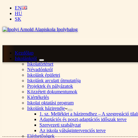
EN
HU
SK
Kezdőlap
Iskolánkról
Iskolatörténet
Névadónkról
Iskolánk épületei
Iskolánk arculati útmutatója
Projektek és pályázatok
Közzétett dokumentumok
Kiértékelés
Iskolai oktatási program
Iskolánk házirendje
1. sz. Melléklet a házirendhez – A szegregáció ti
Adaptációs és poszt-adaptációs időszak terve
Szervezeti szabályzat
Az iskola válságintervenciós terve
Elérhetőségek