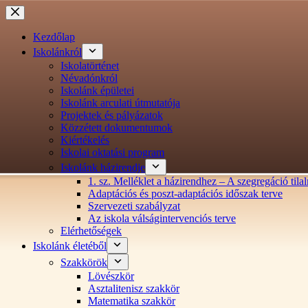
Ugrás
a
tartalomra
Kezdőlap
Iskolánkról
Iskolatörténet
Névadónkról
Iskolánk épületei
Iskolánk arculati útmutatója
Projektek és pályázatok
Közzétett dokumentumok
Kiértékelés
Iskolai oktatási program
Iskolánk házirendje
1. sz. Melléklet a házirendhez – A szegregáció ti
Adaptációs és poszt-adaptációs időszak terve
Szervezeti szabályzat
Az iskola válságintervenciós terve
Elérhetőségek
Iskolánk életéből
Szakkörök
Lövészkör
Asztalitenisz szakkör
Matematika szakkör