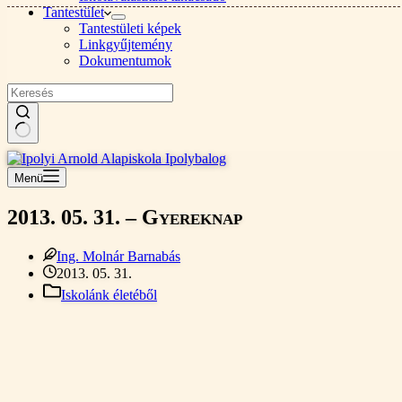
Tantestület
Tantestületi képek
Linkgyűjtemény
Dokumentumok
Nincs
találat
Menü
2013. 05. 31. – Gyereknap
Ing. Molnár Barnabás
2013. 05. 31.
Iskolánk életéből