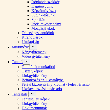
Röplabda szakkör
Kangoo Jump
Képzőművészet
Sütünk-főzünk
Sportkör
Irodalmi-történelmi
Mozgásjátékok
Tehetséges tanulóink
Kirándulások
Iskolaújság
Multimédia
Képgyűjtemény
Videó gyűjtemény
Tanuló
Tanulóink munkáiból
Osztályképek
Linkgyűjtemény
Beiratkozás az 1. osztályba
Félévi bizonyítvány-kivonat / Félévi értesítő
Iskolaválasztási tanácsadó
Tantestület
Tantestületi képek
Linkgyűjtemény
Dokumentumok