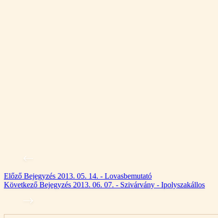
Előző
Bejegyzés
2013. 05. 14. - Lovasbemutató
Következő
Bejegyzés
2013. 06. 07. - Szivárvány - Ipolyszakállos