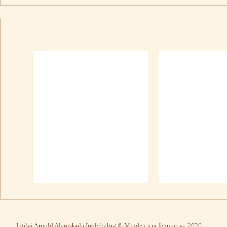
Ipolyi Arnold Alapiskola Ipolybalog © Minden jog fenntartva 2026