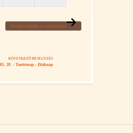
További képek az eseményről
KÖVETKEZŐ
BEJEGYZÉS
03. 28. - Tanítónap - Diáknap