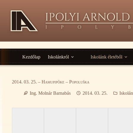
Ugrás
a
tartalomra
Kezdőlap
Iskolánkról
Iskolánk életéből
2014. 03. 25. – Hamupipőke – Popoluška
Ing. Molnár Barnabás
2014. 03. 25.
Iskolán