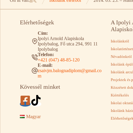
Ön itt van:
Iskolánk életéből
2014. 03. 25. – Ham
Kezdőlap
Elérhetőségek
A Ipolyi
Alapisko
Cím:
Ipolyi Arnold Alapiskola
Iskolánkról
Ipolybalog, Fő utca 294, 991 11
Ipolybalog
Iskolatörténet
Telefon:
Névadónkról
+421 (047) 48-85-120
Iskolánk épül
E-mail:
zsaivjm.balognadiplom@gmail.co
Iskolánk arcu
m
Projektek és 
Kövessél minket
Közzétett d
Kiértékelés
Iskolai oktat
Iskolánk házi
Magyar
Elérhetősége