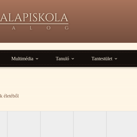
Multimédia
Tanuló
Tantestület
k életéből