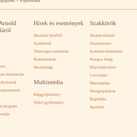
upipőke – Popoluška
 Arnold
Hírek és események
Szakkörök
láról
Iskolánk életéből
Sütünk-főzünk
Szakkörök
Asztalitenisz
Tehetséges tanulóink
Irodalmi-történelmi
Kirándulások
Kangoo Jump
etei
Iskolaújság
Képzőművészet
lati útmutatója
Lövészkör
Multimédia
pályázatok
Matematika
okumentumok
Mozgásjátékok
Képgyűjtemény
Röplabda
Videó gyűjtemény
ási program
Sportkör
rendje
k