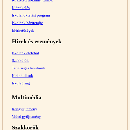
Közzétett dokumentumok
Kiértékelés
Iskolai oktatási program
Iskolánk házirendje
Elérhetőségek
Hírek és események
Iskolánk életéből
Szakkörök
Tehetséges tanulóink
Kirándulások
Iskolaújság
Multimédia
Képgyűjtemény
Videó gyűjtemény
Szakkörök