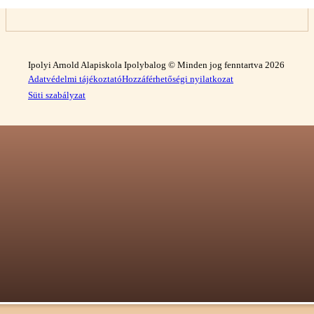
Ipolyi Arnold Alapiskola Ipolybalog © Minden jog fenntartva 2026
Adatvédelmi tájékoztató
Hozzáférhetőségi nyilatkozat
Süti szabályzat