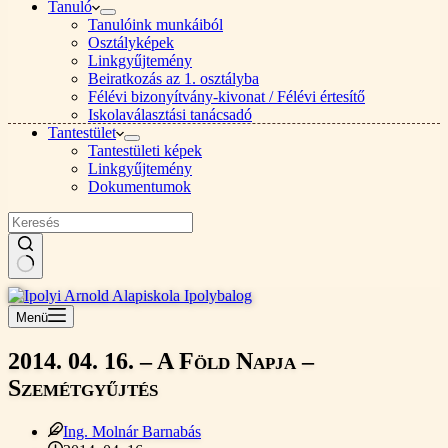
Tanuló
Tanulóink munkáiból
Osztályképek
Linkgyűjtemény
Beiratkozás az 1. osztályba
Félévi bizonyítvány-kivonat / Félévi értesítő
Iskolaválasztási tanácsadó
Tantestület
Tantestületi képek
Linkgyűjtemény
Dokumentumok
Nincs
találat
Menü
2014. 04. 16. – A Föld Napja –
Szemétgyűjtés
Ing. Molnár Barnabás