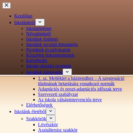
Ugrás
a
tartalomra
Kezdőlap
Iskolánkról
Iskolatörténet
Névadónkról
Iskolánk épületei
Iskolánk arculati útmutatója
Projektek és pályázatok
Közzétett dokumentumok
Kiértékelés
Iskolai oktatási program
Iskolánk házirendje
1. sz. Melléklet a házirendhez – A szegregáció
tilalmának betartására vonatkozó normák
Adaptációs és poszt-adaptációs időszak terve
Szervezeti szabályzat
Az iskola válságintervenciós terve
Elérhetőségek
Iskolánk életéből
Szakkörök
Lövészkör
Asztalitenisz szakkör