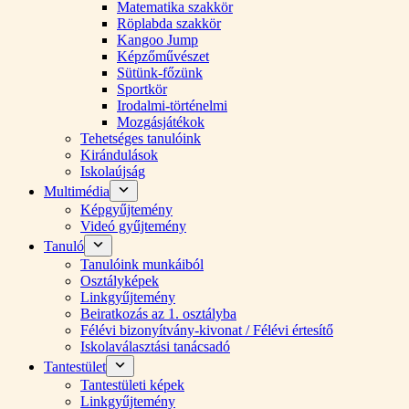
Matematika szakkör
Röplabda szakkör
Kangoo Jump
Képzőművészet
Sütünk-főzünk
Sportkör
Irodalmi-történelmi
Mozgásjátékok
Tehetséges tanulóink
Kirándulások
Iskolaújság
Multimédia
Képgyűjtemény
Videó gyűjtemény
Tanuló
Tanulóink munkáiból
Osztályképek
Linkgyűjtemény
Beiratkozás az 1. osztályba
Félévi bizonyítvány-kivonat / Félévi értesítő
Iskolaválasztási tanácsadó
Tantestület
Tantestületi képek
Linkgyűjtemény