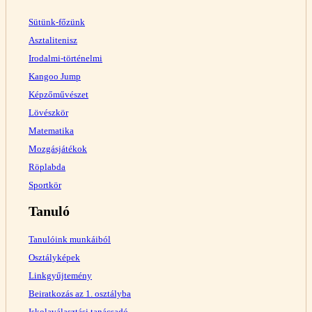
Sütünk-főzünk
Asztalitenisz
Irodalmi-történelmi
Kangoo Jump
Képzőművészet
Lövészkör
Matematika
Mozgásjátékok
Röplabda
Sportkör
Tanuló
Tanulóink munkáiból
Osztályképek
Linkgyűjtemény
Beiratkozás az 1. osztályba
Iskolaválasztási tanácsadó