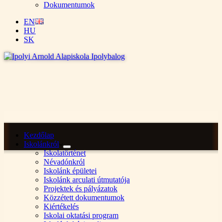
Dokumentumok
EN
HU
SK
Kezdőlap
Iskolánkról
Iskolatörténet
Névadónkról
Iskolánk épületei
Iskolánk arculati útmutatója
Projektek és pályázatok
Közzétett dokumentumok
Kiértékelés
Iskolai oktatási program