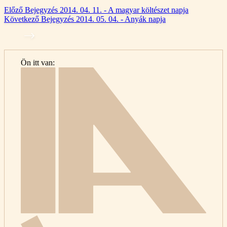
Előző
Bejegyzés
2014. 04. 11. - A magyar költészet napja
Következő
Bejegyzés
2014. 05. 04. - Anyák napja
Ön itt van:
Kezdő