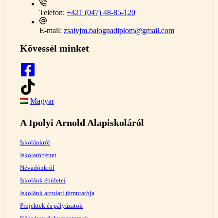
Telefon:
+421 (047) 48-85-120
E-mail:
zsaivjm.balognadiplom@gmail.com
Kövessél minket
Magyar
A Ipolyi Arnold Alapiskoláról
Iskolánkról
Iskolatörténet
Névadónkról
Iskolánk épületei
Iskolánk arculati útmutatója
Projektek és pályázatok