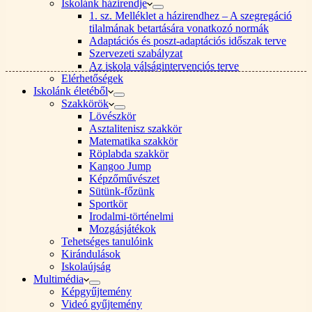
Iskolánk házirendje
1. sz. Melléklet a házirendhez – A szegregáció
tilalmának betartására vonatkozó normák
Adaptációs és poszt-adaptációs időszak terve
Szervezeti szabályzat
Az iskola válságintervenciós terve
Elérhetőségek
Iskolánk életéből
Szakkörök
Lövészkör
Asztalitenisz szakkör
Matematika szakkör
Röplabda szakkör
Kangoo Jump
Képzőművészet
Sütünk-főzünk
Sportkör
Irodalmi-történelmi
Mozgásjátékok
Tehetséges tanulóink
Kirándulások
Iskolaújság
Multimédia
Képgyűjtemény
Videó gyűjtemény