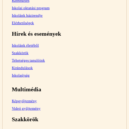
Kiértékelés
Iskolai oktatási program
Iskolánk házirendje
Elérhetőségek
Hírek és események
Iskolánk életéből
Szakkörök
Tehetséges tanulóink
Kirándulások
Iskolaújság
Multimédia
Képgyűjtemény
Videó gyűjtemény
Szakkörök