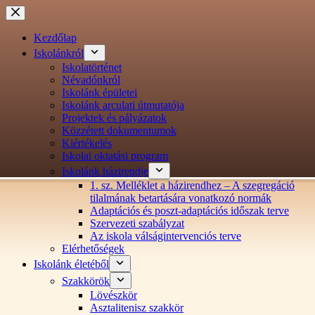
Ugrás
a
tartalomra
Kezdőlap
Iskolánkról
Iskolatörténet
Névadónkról
Iskolánk épületei
Iskolánk arculati útmutatója
Projektek és pályázatok
Közzétett dokumentumok
Kiértékelés
Iskolai oktatási program
Iskolánk házirendje
1. sz. Melléklet a házirendhez – A szegregáció
tilalmának betartására vonatkozó normák
Adaptációs és poszt-adaptációs időszak terve
Szervezeti szabályzat
Az iskola válságintervenciós terve
Elérhetőségek
Iskolánk életéből
Szakkörök
Lövészkör
Asztalitenisz szakkör