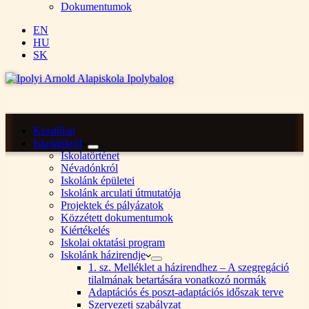
Dokumentumok
EN
HU
SK
Kezdőlap
Iskolánkról
Iskolatörténet
Névadónkról
Iskolánk épületei
Iskolánk arculati útmutatója
Projektek és pályázatok
Közzétett dokumentumok
Kiértékelés
Iskolai oktatási program
Iskolánk házirendje
1. sz. Melléklet a házirendhez – A szegregáció
tilalmának betartására vonatkozó normák
Adaptációs és poszt-adaptációs időszak terve
Szervezeti szabályzat