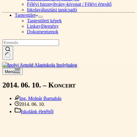
Félévi bizonyítvány-kivonat / Félévi értesítő
Iskolaválasztási tanácsadó
Tantestület
Tantestületi képek
Linkgyűjtemény
Dokumentumok
Nincs
találat
Menü
2014. 06. 10. – Koncert
Ing. Molnár Barnabás
2014. 06. 10.
Iskolánk életéből