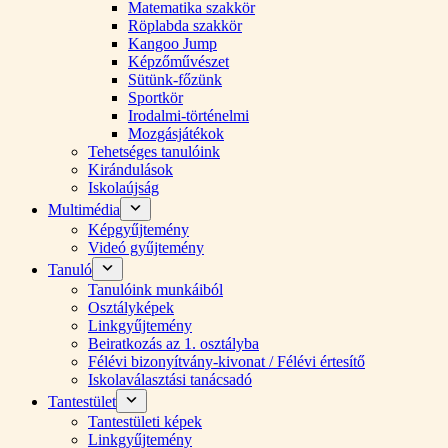
Matematika szakkör
Röplabda szakkör
Kangoo Jump
Képzőművészet
Sütünk-főzünk
Sportkör
Irodalmi-történelmi
Mozgásjátékok
Tehetséges tanulóink
Kirándulások
Iskolaújság
Multimédia
Képgyűjtemény
Videó gyűjtemény
Tanuló
Tanulóink munkáiból
Osztályképek
Linkgyűjtemény
Beiratkozás az 1. osztályba
Félévi bizonyítvány-kivonat / Félévi értesítő
Iskolaválasztási tanácsadó
Tantestület
Tantestületi képek
Linkgyűjtemény