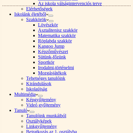
Az iskola válságintervenciós terve
Elérhetőségek
Iskolánk életéből
Szakkörök
Lövészkör
Asztalitenisz szakkör
Matematika szakkör
Röplabda szakkör
Kangoo Jump
Képzőművészet
Sütünk-főzünk
Sportkör
Irodalmi-történelmi
Mozgásjátékok
Tehetséges tanulóink
Kirándulások
Iskolaújság
Multimédia
Képgyűjtemény
Videó gyűjtemény
Tanuló
Tanulóink munkáiból
Osztályképek
Linkgyűjtemény
Beiratkozás az 1. osztályba