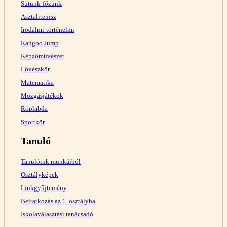
Sütünk-főzünk
Asztalitenisz
Irodalmi-történelmi
Kangoo Jump
Képzőművészet
Lövészkör
Matematika
Mozgásjátékok
Röplabda
Sportkör
Tanuló
Tanulóink munkáiból
Osztályképek
Linkgyűjtemény
Beiratkozás az 1. osztályba
Iskolaválasztási tanácsadó