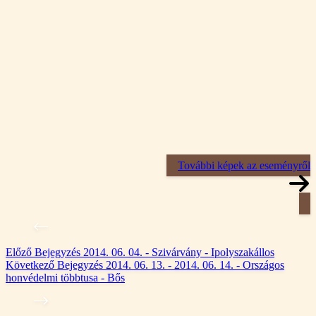
További képek az eseményről
Előző
Bejegyzés
2014. 06. 04. - Szivárvány - Ipolyszakállos
Következő
Bejegyzés
2014. 06. 13. - 2014. 06. 14. - Országos
honvédelmi többtusa - Bős