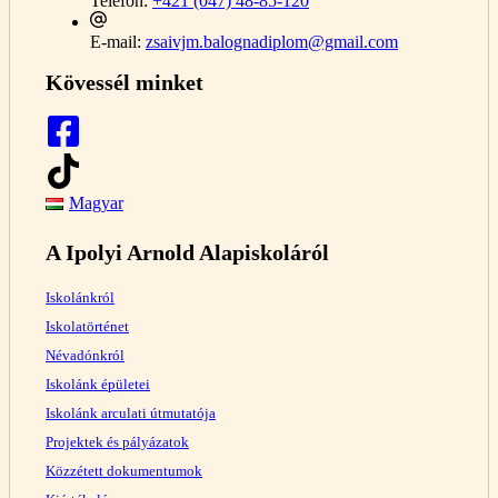
Telefon:
+421 (047) 48-85-120
E-mail:
zsaivjm.balognadiplom@gmail.com
Kövessél minket
Magyar
A Ipolyi Arnold Alapiskoláról
Iskolánkról
Iskolatörténet
Névadónkról
Iskolánk épületei
Iskolánk arculati útmutatója
Projektek és pályázatok
Közzétett dokumentumok