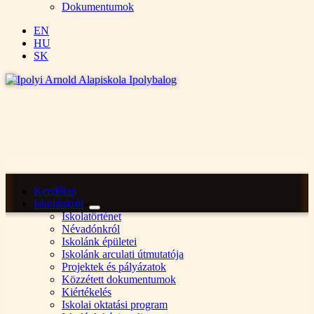
Dokumentumok
EN
HU
SK
Kezdőlap
Iskolánkról
Iskolatörténet
Névadónkról
Iskolánk épületei
Iskolánk arculati útmutatója
Projektek és pályázatok
Közzétett dokumentumok
Kiértékelés
Iskolai oktatási program