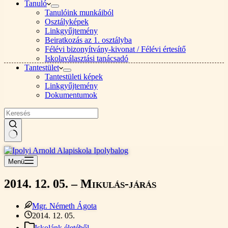
Tanuló
Tanulóink munkáiból
Osztályképek
Linkgyűjtemény
Beiratkozás az 1. osztályba
Félévi bizonyítvány-kivonat / Félévi értesítő
Iskolaválasztási tanácsadó
Tantestület
Tantestületi képek
Linkgyűjtemény
Dokumentumok
Nincs
találat
Menü
2014. 12. 05. – Mikulás-járás
Mgr. Németh Ágota
2014. 12. 05.
Iskolánk életéből