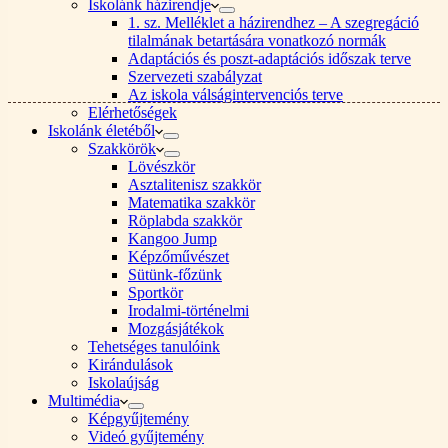
Iskolánk házirendje
1. sz. Melléklet a házirendhez – A szegregáció
tilalmának betartására vonatkozó normák
Adaptációs és poszt-adaptációs időszak terve
Szervezeti szabályzat
Az iskola válságintervenciós terve
Elérhetőségek
Iskolánk életéből
Szakkörök
Lövészkör
Asztalitenisz szakkör
Matematika szakkör
Röplabda szakkör
Kangoo Jump
Képzőművészet
Sütünk-főzünk
Sportkör
Irodalmi-történelmi
Mozgásjátékok
Tehetséges tanulóink
Kirándulások
Iskolaújság
Multimédia
Képgyűjtemény
Videó gyűjtemény