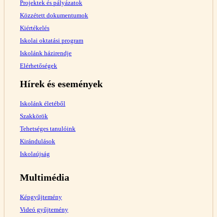
Projektek és pályázatok
Közzétett dokumentumok
Kiértékelés
Iskolai oktatási program
Iskolánk házirendje
Elérhetőségek
Hírek és események
Iskolánk életéből
Szakkörök
Tehetséges tanulóink
Kirándulások
Iskolaújság
Multimédia
Képgyűjtemény
Videó gyűjtemény