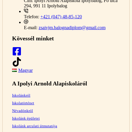
Cím:
Ipolyi Arnold Alapiskola Ipolybalog, Fő utca
294, 991 11 Ipolybalog
Telefon:
+421 (047) 48-85-120
E-mail:
zsaivjm.balognadiplom@gmail.com
Kövessél minket
Magyar
A Ipolyi Arnold Alapiskoláról
Iskolánkról
Iskolatörténet
Névadónkról
Iskolánk épületei
Iskolánk arculati útmutatója