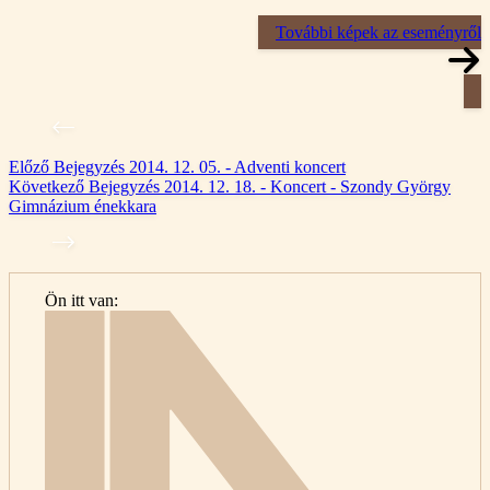
További képek az eseményről
Előző
Bejegyzés
2014. 12. 05. - Adventi koncert
Következő
Bejegyzés
2014. 12. 18. - Koncert - Szondy György
Gimnázium énekkara
Ön itt van:
Kezdőlap