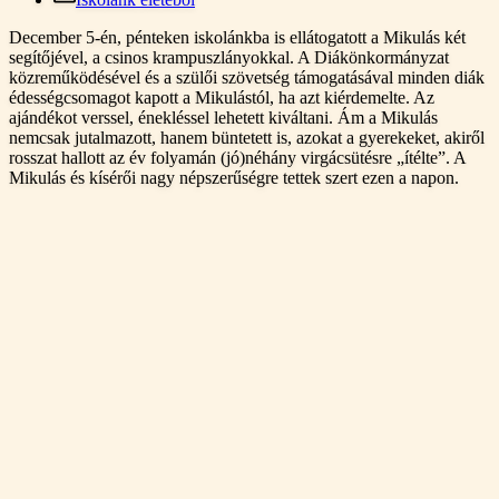
December 5-én, pénteken iskolánkba is ellátogatott a Mikulás két
segítőjével, a csinos krampuszlányokkal. A Diákönkormányzat
közreműködésével és a szülői szövetség támogatásával minden diák
édességcsomagot kapott a Mikulástól, ha azt kiérdemelte. Az
ajándékot verssel, énekléssel lehetett kiváltani. Ám a Mikulás
nemcsak jutalmazott, hanem büntetett is, azokat a gyerekeket, akiről
rosszat hallott az év folyamán (jó)néhány virgácsütésre „ítélte”. A
Mikulás és kísérői nagy népszerűségre tettek szert ezen a napon.