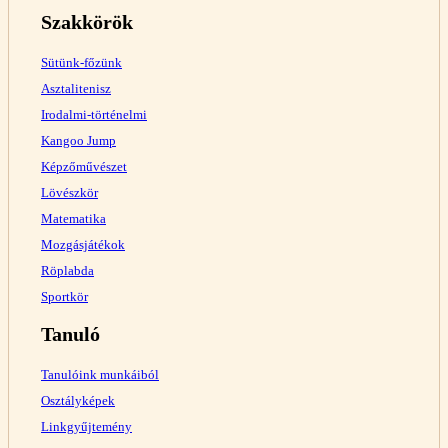
Szakkörök
Sütünk-főzünk
Asztalitenisz
Irodalmi-történelmi
Kangoo Jump
Képzőművészet
Lövészkör
Matematika
Mozgásjátékok
Röplabda
Sportkör
Tanuló
Tanulóink munkáiból
Osztályképek
Linkgyűjtemény