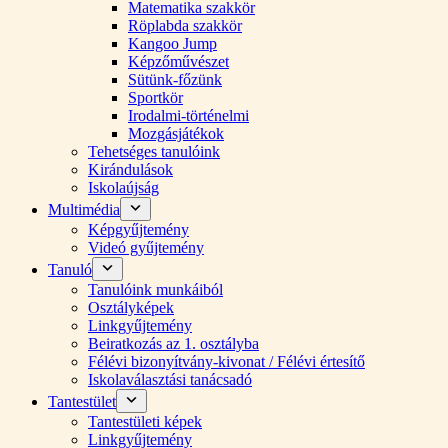
Matematika szakkör
Röplabda szakkör
Kangoo Jump
Képzőművészet
Sütünk-főzünk
Sportkör
Irodalmi-történelmi
Mozgásjátékok
Tehetséges tanulóink
Kirándulások
Iskolaújság
Multimédia
Képgyűjtemény
Videó gyűjtemény
Tanuló
Tanulóink munkáiból
Osztályképek
Linkgyűjtemény
Beiratkozás az 1. osztályba
Félévi bizonyítvány-kivonat / Félévi értesítő
Iskolaválasztási tanácsadó
Tantestület
Tantestületi képek
Linkgyűjtemény