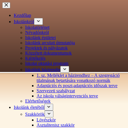
Ugrás
a
tartalomra
Kezdőlap
Iskolánkról
Iskolatörténet
Névadónkról
Iskolánk épületei
Iskolánk arculati útmutatója
Projektek és pályázatok
Közzétett dokumentumok
Kiértékelés
Iskolai oktatási program
Iskolánk házirendje
1. sz. Melléklet a házirendhez – A szegregáció
tilalmának betartására vonatkozó normák
Adaptációs és poszt-adaptációs időszak terve
Szervezeti szabályzat
Az iskola válságintervenciós terve
Elérhetőségek
Iskolánk életéből
Szakkörök
Lövészkör
Asztalitenisz szakkör