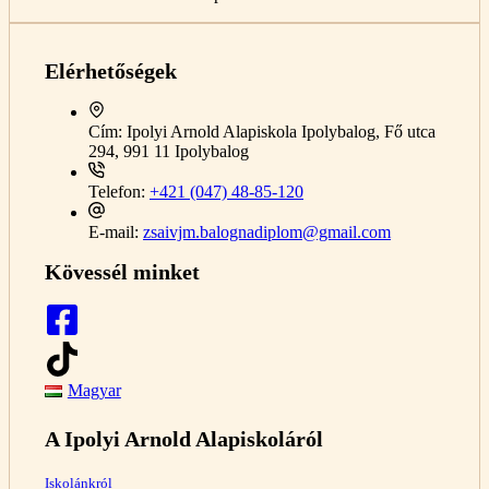
Elérhetőségek
Cím:
Ipolyi Arnold Alapiskola Ipolybalog, Fő utca
294, 991 11 Ipolybalog
Telefon:
+421 (047) 48-85-120
E-mail:
zsaivjm.balognadiplom@gmail.com
Kövessél minket
Magyar
A Ipolyi Arnold Alapiskoláról
Iskolánkról