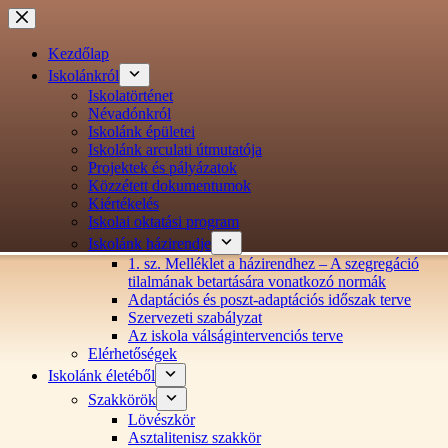
Ugrás
a
tartalomra
Kezdőlap
Iskolánkról
Iskolatörténet
Névadónkról
Iskolánk épületei
Iskolánk arculati útmutatója
Projektek és pályázatok
Közzétett dokumentumok
Kiértékelés
Iskolai oktatási program
Iskolánk házirendje
1. sz. Melléklet a házirendhez – A szegregáció
tilalmának betartására vonatkozó normák
Adaptációs és poszt-adaptációs időszak terve
Szervezeti szabályzat
Az iskola válságintervenciós terve
Elérhetőségek
Iskolánk életéből
Szakkörök
Lövészkör
Asztalitenisz szakkör