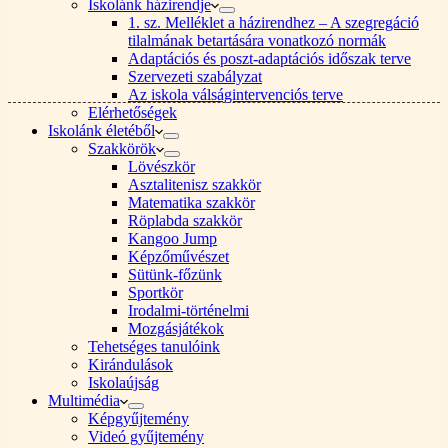
Iskolánk házirendje
1. sz. Melléklet a házirendhez – A szegregáció
tilalmának betartására vonatkozó normák
Adaptációs és poszt-adaptációs időszak terve
Szervezeti szabályzat
Az iskola válságintervenciós terve
Elérhetőségek
Iskolánk életéből
Szakkörök
Lövészkör
Asztalitenisz szakkör
Matematika szakkör
Röplabda szakkör
Kangoo Jump
Képzőművészet
Sütünk-főzünk
Sportkör
Irodalmi-történelmi
Mozgásjátékok
Tehetséges tanulóink
Kirándulások
Iskolaújság
Multimédia
Képgyűjtemény
Videó gyűjtemény