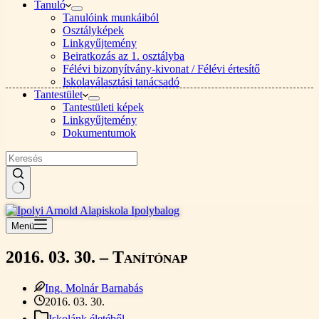
Tanuló
Tanulóink munkáiból
Osztályképek
Linkgyűjtemény
Beiratkozás az 1. osztályba
Félévi bizonyítvány-kivonat / Félévi értesítő
Iskolaválasztási tanácsadó
Tantestület
Tantestületi képek
Linkgyűjtemény
Dokumentumok
Nincs
találat
Menü
2016. 03. 30. – Tanítónap
Ing. Molnár Barnabás
2016. 03. 30.
Iskolánk életéből