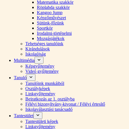
Matematika szakkör
Röplabda szakkör
Kangoo Jump
Képzőművészet
Sütünk-főzünk
Sportkör
Irodalmi-történelmi
Mozgásjátékok
Tehetséges tanulóink
Kirándulások
Iskolaújság
Multimédia
Képgyűjtemény
Videó gyűjtemény
Tanuló
Tanulóink munkáiból
Osztályképek
Linkgyűjtemény
Beiratkozás az 1. osztályba
Félévi bizonyítvány-kivonat / Félévi értesítő
Iskolaválasztási tanácsadó
Tantestület
Tantestületi képek
Linkgyűjtemény