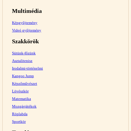
Multimédia
Képgyűjtemény
Videó gyűjtemény
Szakkörök
Sütünk-főzünk
Asztalitenisz
Irodalmi-történelmi
Kangoo Jump
Képzőművészet
Lövészkör
Matematika
Mozgásjátékok
Röplabda
Sportkör