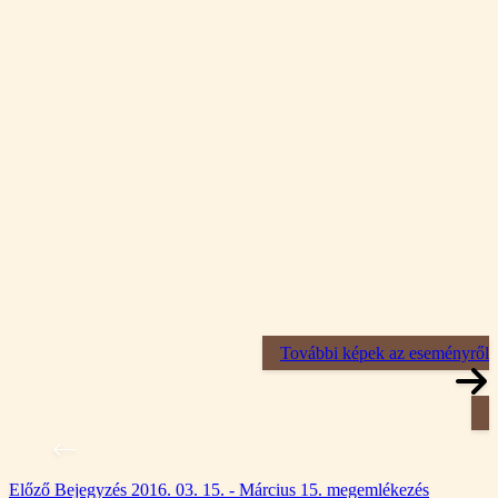
További képek az eseményről
Előző
Bejegyzés
2016. 03. 15. - Március 15. megemlékezés