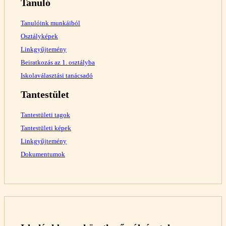
Tanuló
Tanulóink munkáiból
Osztályképek
Linkgyűjtemény
Beiratkozás az 1. osztályba
Iskolaválasztási tanácsadó
Tantestület
Tantestületi tagok
Tantestületi képek
Linkgyűjtemény
Dokumentumok