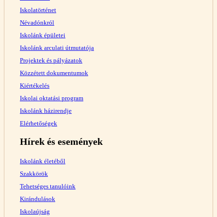
Iskolatörténet
Névadónkról
Iskolánk épületei
Iskolánk arculati útmutatója
Projektek és pályázatok
Közzétett dokumentumok
Kiértékelés
Iskolai oktatási program
Iskolánk házirendje
Elérhetőségek
Hírek és események
Iskolánk életéből
Szakkörök
Tehetséges tanulóink
Kirándulások
Iskolaújság