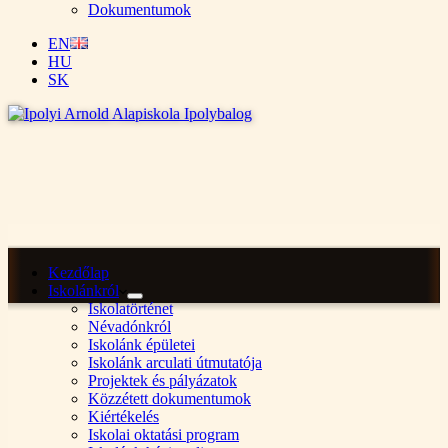
Dokumentumok
EN
HU
SK
Kezdőlap
Iskolánkról
Iskolatörténet
Névadónkról
Iskolánk épületei
Iskolánk arculati útmutatója
Projektek és pályázatok
Közzétett dokumentumok
Kiértékelés
Iskolai oktatási program