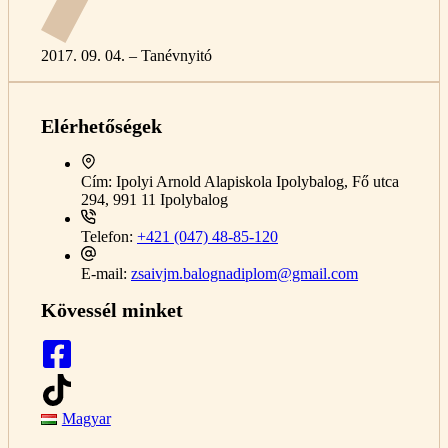
2017. 09. 04. – Tanévnyitó
Elérhetőségek
Cím:
Ipolyi Arnold Alapiskola Ipolybalog, Fő utca
294, 991 11 Ipolybalog
Telefon:
+421 (047) 48-85-120
E-mail:
zsaivjm.balognadiplom@gmail.com
Kövessél minket
Magyar