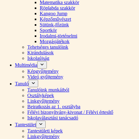
Matematika szakkör
Röplabda szakkör
Kangoo Jump
Képzőművészet
Sütünk-főzünk
Sportkör
Irodalmi-történelmi
Mozgásjátékok
Tehetséges tanulóink
Kirándulások
Iskolaújság
Multimédia
Képgyűjtemény
Videó gyűjtemény
Tanuló
Tanulóink munkáiból
Osztályképek
Linkgyűjtemény
Beiratkozás az 1. osztályba
Félévi bizonyítvány-kivonat / Félévi értesítő
Iskolaválasztási tanácsadó
Tantestület
Tantestületi képek
Linkgyűjtemény