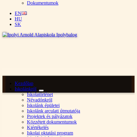
Dokumentumok
EN
HU
SK
Kezdőlap
Iskolánkról
Iskolatörténet
Névadónkról
Iskolánk épületei
Iskolánk arculati útmutatója
Projektek és pályázatok
Közzétett dokumentumok
Kiértékelés
Iskolai oktatási program