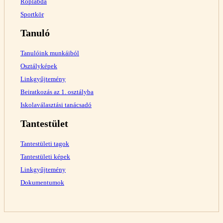
Röplabda
Sportkör
Tanuló
Tanulóink munkáiból
Osztályképek
Linkgyűjtemény
Beiratkozás az 1. osztályba
Iskolaválasztási tanácsadó
Tantestület
Tantestületi tagok
Tantestületi képek
Linkgyűjtemény
Dokumentumok