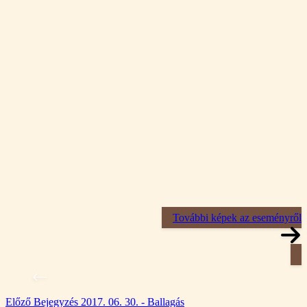
További képek az eseményről
Előző
Bejegyzés
2017. 06. 30. - Ballagás