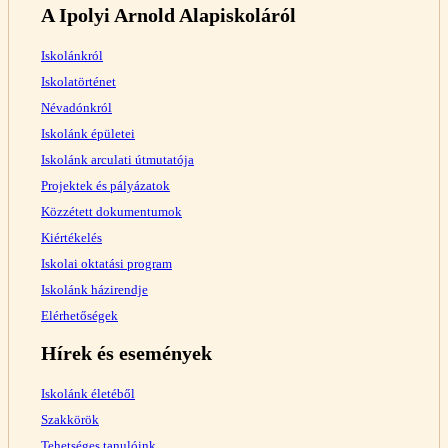
A Ipolyi Arnold Alapiskoláról
Iskolánkról
Iskolatörténet
Névadónkról
Iskolánk épületei
Iskolánk arculati útmutatója
Projektek és pályázatok
Közzétett dokumentumok
Kiértékelés
Iskolai oktatási program
Iskolánk házirendje
Elérhetőségek
Hírek és események
Iskolánk életéből
Szakkörök
Tehetséges tanulóink