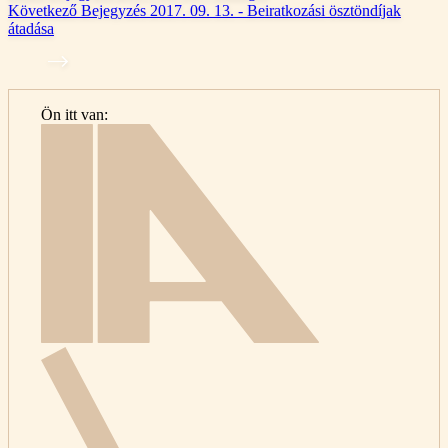
Következő
Bejegyzés
2017. 09. 13. - Beiratkozási ösztöndíjak
átadása
Ön itt van:
Kezdőlap