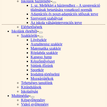
Iskolánk házirendje
1. sz. Melléklet a házirendhez – A szegregáció
tilalmának betartására vonatkozó normák
Adaptációs és poszt-adaptációs időszak terve
Szervezeti szabályzat
Az iskola válságintervenciós terve
Elérhetőségek
Iskolánk életéből
Szakkörök
Lövészkör
Asztalitenisz szakkör
Matematika szakkör
Röplabda szakkör
Kangoo Jump
Képzőművészet
Sütünk-főzünk
Sportkör
Irodalmi-történelmi
Mozgásjátékok
Tehetséges tanulóink
Kirándulások
Iskolaújság
Multimédia
Képgyűjtemény
Videó gyűjtemény