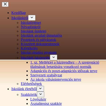
Ugrás
a
tartalomra
Kezdőlap
Iskolánkról
Iskolatörténet
Névadónkról
Iskolánk épületei
Iskolánk arculati útmutatója
Projektek és pályázatok
Közzétett dokumentumok
Kiértékelés
Iskolai oktatási program
Iskolánk házirendje
1. sz. Melléklet a házirendhez – A szegregáció
tilalmának betartására vonatkozó normák
Adaptációs és poszt-adaptációs időszak terve
Szervezeti szabályzat
Az iskola válságintervenciós terve
Elérhetőségek
Iskolánk életéből
Szakkörök
Lövészkör
Asztalitenisz szakkör