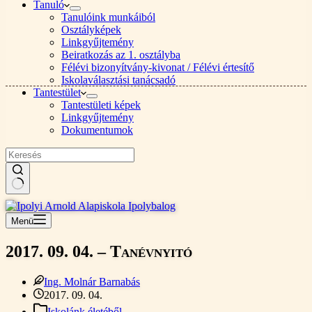
Tanuló
Tanulóink munkáiból
Osztályképek
Linkgyűjtemény
Beiratkozás az 1. osztályba
Félévi bizonyítvány-kivonat / Félévi értesítő
Iskolaválasztási tanácsadó
Tantestület
Tantestületi képek
Linkgyűjtemény
Dokumentumok
Nincs
találat
Menü
2017. 09. 04. – Tanévnyitó
Ing. Molnár Barnabás
2017. 09. 04.
Iskolánk életéből