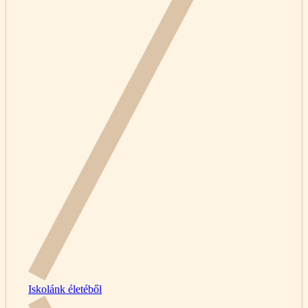
Iskolánk életéből