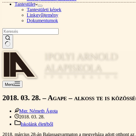
Tantestület
Tantestületi képek
Linkgyűjtemény
Dokumentumok
Nincs
találat
Menü
2018. 03. 28. – Agape – alkoss te is közös
Mgr. Németh Ágota
2018. 03. 28.
Iskolánk életéből
2018. március 28-án Balassagyarmaton a megyeháza adott otthont az Aga