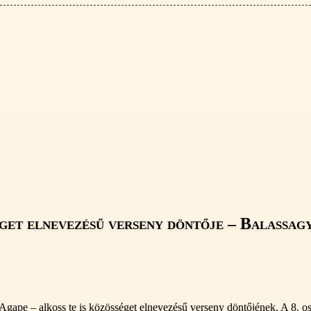
séget elnevezésű verseny döntője – Balassa
pe – alkoss te is közösséget elnevezésű verseny döntőjének. A 8. osztá