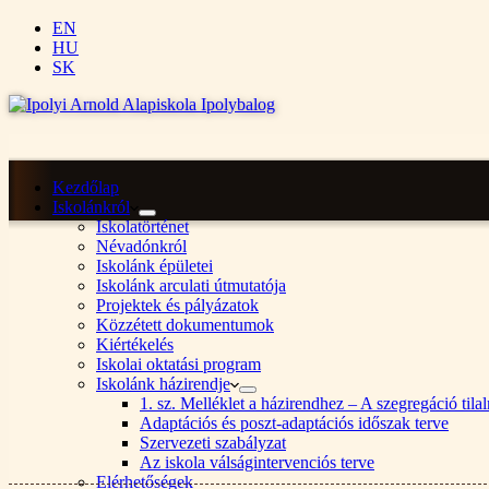
EN
HU
SK
Kezdőlap
Iskolánkról
Iskolatörténet
Névadónkról
Iskolánk épületei
Iskolánk arculati útmutatója
Projektek és pályázatok
Közzétett dokumentumok
Kiértékelés
Iskolai oktatási program
Iskolánk házirendje
1. sz. Melléklet a házirendhez – A szegregáció ti
Adaptációs és poszt-adaptációs időszak terve
Szervezeti szabályzat
Az iskola válságintervenciós terve
Elérhetőségek