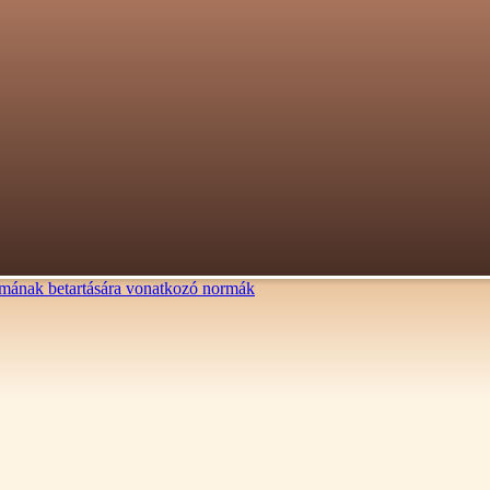
lalmának betartására vonatkozó normák