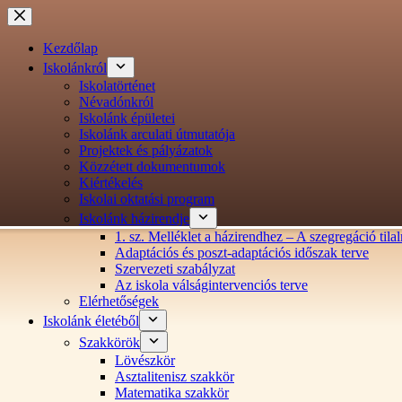
Ugrás
a
tartalomra
Kezdőlap
Iskolánkról
Iskolatörténet
Névadónkról
Iskolánk épületei
Iskolánk arculati útmutatója
Projektek és pályázatok
Közzétett dokumentumok
Kiértékelés
Iskolai oktatási program
Iskolánk házirendje
1. sz. Melléklet a házirendhez – A szegregáció ti
Adaptációs és poszt-adaptációs időszak terve
Szervezeti szabályzat
Az iskola válságintervenciós terve
Elérhetőségek
Iskolánk életéből
Szakkörök
Lövészkör
Asztalitenisz szakkör
Matematika szakkör