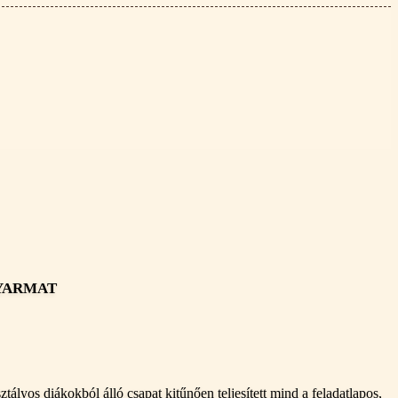
gyarmat
lyos diákokból álló csapat kitűnően teljesített mind a feladatlapos,