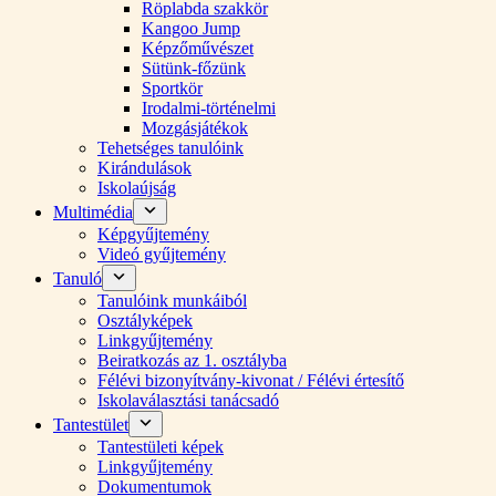
Röplabda szakkör
Kangoo Jump
Képzőművészet
Sütünk-főzünk
Sportkör
Irodalmi-történelmi
Mozgásjátékok
Tehetséges tanulóink
Kirándulások
Iskolaújság
Multimédia
Képgyűjtemény
Videó gyűjtemény
Tanuló
Tanulóink munkáiból
Osztályképek
Linkgyűjtemény
Beiratkozás az 1. osztályba
Félévi bizonyítvány-kivonat / Félévi értesítő
Iskolaválasztási tanácsadó
Tantestület
Tantestületi képek
Linkgyűjtemény
Dokumentumok