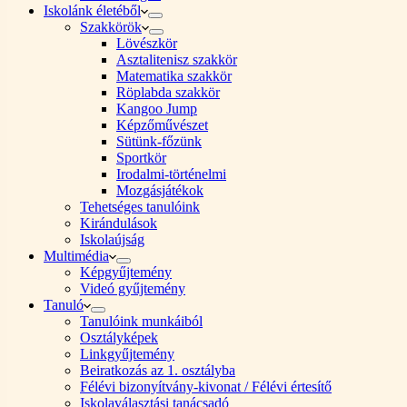
Iskolánk életéből
Szakkörök
Lövészkör
Asztalitenisz szakkör
Matematika szakkör
Röplabda szakkör
Kangoo Jump
Képzőművészet
Sütünk-főzünk
Sportkör
Irodalmi-történelmi
Mozgásjátékok
Tehetséges tanulóink
Kirándulások
Iskolaújság
Multimédia
Képgyűjtemény
Videó gyűjtemény
Tanuló
Tanulóink munkáiból
Osztályképek
Linkgyűjtemény
Beiratkozás az 1. osztályba
Félévi bizonyítvány-kivonat / Félévi értesítő
Iskolaválasztási tanácsadó