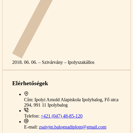
2018. 06. 06. – Szivárvány – Ipolyszakállos
Elérhetőségek
Cím:
Ipolyi Arnold Alapiskola Ipolybalog, Fő utca
294, 991 11 Ipolybalog
Telefon:
+421 (047) 48-85-120
E-mail:
zsaivjm.balognadiplom@gmail.com