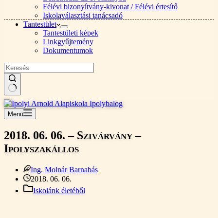
Félévi bizonyítvány-kivonat / Félévi értesítő
Iskolaválasztási tanácsadó
Tantestület
Tantestületi képek
Linkgyűjtemény
Dokumentumok
Nincs
találat
Menü
2018. 06. 06. – Szivárvány –
Ipolyszakállos
Ing. Molnár Barnabás
2018. 06. 06.
Iskolánk életéből