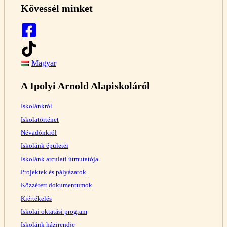
Kövessél minket
Magyar
A Ipolyi Arnold Alapiskoláról
Iskolánkról
Iskolatörténet
Névadónkról
Iskolánk épületei
Iskolánk arculati útmutatója
Projektek és pályázatok
Közzétett dokumentumok
Kiértékelés
Iskolai oktatási program
Iskolánk házirendje