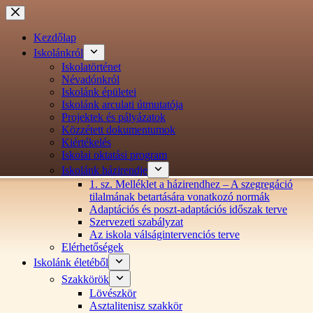
Ugrás
a
tartalomra
Kezdőlap
Iskolánkról
Iskolatörténet
Névadónkról
Iskolánk épületei
Iskolánk arculati útmutatója
Projektek és pályázatok
Közzétett dokumentumok
Kiértékelés
Iskolai oktatási program
Iskolánk házirendje
1. sz. Melléklet a házirendhez – A szegregáció
tilalmának betartására vonatkozó normák
Adaptációs és poszt-adaptációs időszak terve
Szervezeti szabályzat
Az iskola válságintervenciós terve
Elérhetőségek
Iskolánk életéből
Szakkörök
Lövészkör
Asztalitenisz szakkör