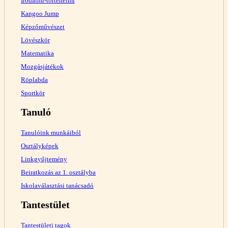
Irodalmi-történelmi
Kangoo Jump
Képzőművészet
Lövészkör
Matematika
Mozgásjátékok
Röplabda
Sportkör
Tanuló
Tanulóink munkáiból
Osztályképek
Linkgyűjtemény
Beiratkozás az 1. osztályba
Iskolaválasztási tanácsadó
Tantestület
Tantestületi tagok