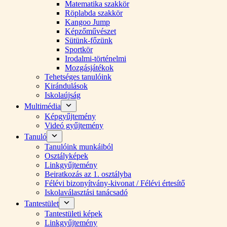
Matematika szakkör
Röplabda szakkör
Kangoo Jump
Képzőművészet
Sütünk-főzünk
Sportkör
Irodalmi-történelmi
Mozgásjátékok
Tehetséges tanulóink
Kirándulások
Iskolaújság
Multimédia
Képgyűjtemény
Videó gyűjtemény
Tanuló
Tanulóink munkáiból
Osztályképek
Linkgyűjtemény
Beiratkozás az 1. osztályba
Félévi bizonyítvány-kivonat / Félévi értesítő
Iskolaválasztási tanácsadó
Tantestület
Tantestületi képek
Linkgyűjtemény