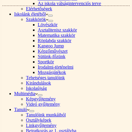
Az iskola válságintervenciós terve
Elérhetőségek
Iskolánk életéből
Szakkörök
Lövészkör
Asztalitenisz szakkör
Matematika szakkör
Röplabda szakkör
Kangoo Jump
Képzőművészet
Sütünk-főzünk
Sportkör
Irodalmi-történelmi
Mozgásjátékok
Tehetséges tanulóink
Kirándulások
Iskolaújság
Multimédia
Képgyűjtemény
Videó gyűjtemény
Tanuló
Tanulóink munkáiból
Osztályképek
Linkgyűjtemény
Beiratkozás az 1. osztályba