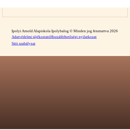
Ipolyi Arnold Alapiskola Ipolybalog © Minden jog fenntartva 2026
Adatvédelmi tájékoztató
Hozzáférhetőségi nyilatkozat
Süti szabályzat