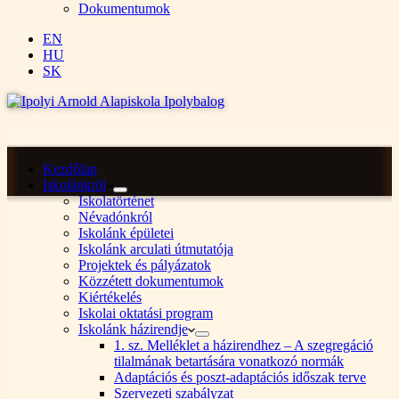
Dokumentumok
EN
HU
SK
Kezdőlap
Iskolánkról
Iskolatörténet
Névadónkról
Iskolánk épületei
Iskolánk arculati útmutatója
Projektek és pályázatok
Közzétett dokumentumok
Kiértékelés
Iskolai oktatási program
Iskolánk házirendje
1. sz. Melléklet a házirendhez – A szegregáció
tilalmának betartására vonatkozó normák
Adaptációs és poszt-adaptációs időszak terve
Szervezeti szabályzat