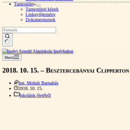
Tantestület
Tantestületi képek
Linkgyűjtemény
Dokumentumok
Nincs
találat
Menü
2018. 10. 15. – Besztercebányai Clipperto
Ing. Molnár Barnabás
2018. 10. 15.
Iskolánk életéből