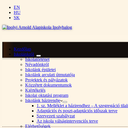
EN
HU
SK
Kezdőlap
Iskolánkról
Iskolatörténet
Névadónkról
Iskolánk épületei
Iskolánk arculati útmutatója
Projektek és pályázatok
Közzétett dokumentumok
Kiértékelés
Iskolai oktatási program
Iskolánk házirendje
1. sz. Melléklet a házirendhez – A szegregáció ti
Adaptációs és poszt-adaptációs időszak terve
Szervezeti szabályzat
Az iskola válságintervenciós terve
Elérhetőségek