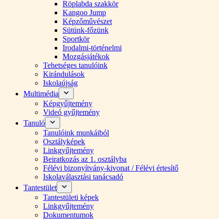
Röplabda szakkör
Kangoo Jump
Képzőművészet
Sütünk-főzünk
Sportkör
Irodalmi-történelmi
Mozgásjátékok
Tehetséges tanulóink
Kirándulások
Iskolaújság
Multimédia
Képgyűjtemény
Videó gyűjtemény
Tanuló
Tanulóink munkáiból
Osztályképek
Linkgyűjtemény
Beiratkozás az 1. osztályba
Félévi bizonyítvány-kivonat / Félévi értesítő
Iskolaválasztási tanácsadó
Tantestület
Tantestületi képek
Linkgyűjtemény
Dokumentumok