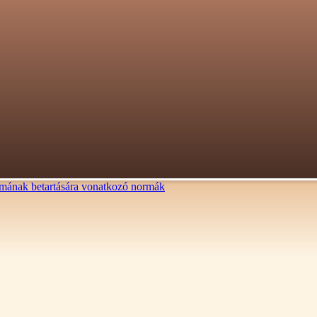
lalmának betartására vonatkozó normák