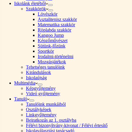
Iskolánk életéből
Szakkörök
Lövészkör
Asztalitenisz szakkör
Matematika szakkör
Röplabda szakkör
Kangoo Jump
Képzőművészet
Sütünk-főzünk
Sportkör
Irodalmi-történelmi
Mozgásjátékok
Tehetséges tanulóink
Kirándulások
Iskolaújság
Multimédia
Képgyűjtemény
Videó gyűjtemény
Tanuló
Tanulóink munkáiból
Osztályképek
Linkgyűjtemény
Beiratkozás az 1. osztályba
Félévi bizonyítvány-kivonat / Félévi értesítő
Iskolaválasztási tanácsadó