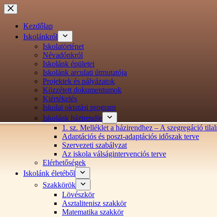
Ugrás
a
tartalomra
Kezdőlap
Iskolánkról
Iskolatörténet
Névadónkról
Iskolánk épületei
Iskolánk arculati útmutatója
Projektek és pályázatok
Közzétett dokumentumok
Kiértékelés
Iskolai oktatási program
Iskolánk házirendje
1. sz. Melléklet a házirendhez – A szegregáció ti
Adaptációs és poszt-adaptációs időszak terve
Szervezeti szabályzat
Az iskola válságintervenciós terve
Elérhetőségek
Iskolánk életéből
Szakkörök
Lövészkör
Asztalitenisz szakkör
Matematika szakkör