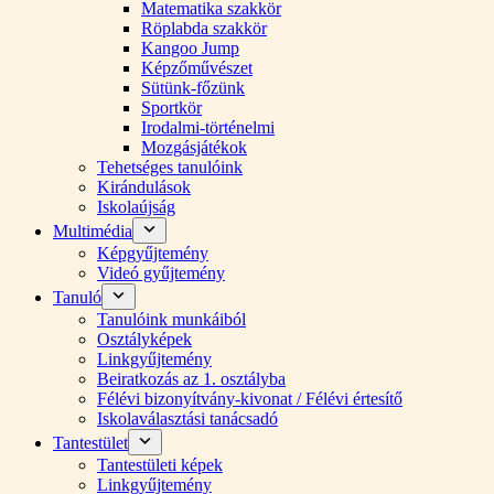
Matematika szakkör
Röplabda szakkör
Kangoo Jump
Képzőművészet
Sütünk-főzünk
Sportkör
Irodalmi-történelmi
Mozgásjátékok
Tehetséges tanulóink
Kirándulások
Iskolaújság
Multimédia
Képgyűjtemény
Videó gyűjtemény
Tanuló
Tanulóink munkáiból
Osztályképek
Linkgyűjtemény
Beiratkozás az 1. osztályba
Félévi bizonyítvány-kivonat / Félévi értesítő
Iskolaválasztási tanácsadó
Tantestület
Tantestületi képek
Linkgyűjtemény