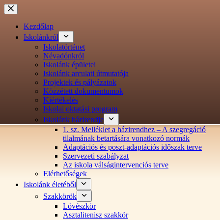
Ugrás
a
tartalomra
Kezdőlap
Iskolánkról
Iskolatörténet
Névadónkról
Iskolánk épületei
Iskolánk arculati útmutatója
Projektek és pályázatok
Közzétett dokumentumok
Kiértékelés
Iskolai oktatási program
Iskolánk házirendje
1. sz. Melléklet a házirendhez – A szegregáció
tilalmának betartására vonatkozó normák
Adaptációs és poszt-adaptációs időszak terve
Szervezeti szabályzat
Az iskola válságintervenciós terve
Elérhetőségek
Iskolánk életéből
Szakkörök
Lövészkör
Asztalitenisz szakkör