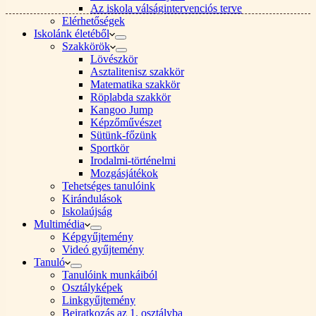
Az iskola válságintervenciós terve
Elérhetőségek
Iskolánk életéből
Szakkörök
Lövészkör
Asztalitenisz szakkör
Matematika szakkör
Röplabda szakkör
Kangoo Jump
Képzőművészet
Sütünk-főzünk
Sportkör
Irodalmi-történelmi
Mozgásjátékok
Tehetséges tanulóink
Kirándulások
Iskolaújság
Multimédia
Képgyűjtemény
Videó gyűjtemény
Tanuló
Tanulóink munkáiból
Osztályképek
Linkgyűjtemény
Beiratkozás az 1. osztályba