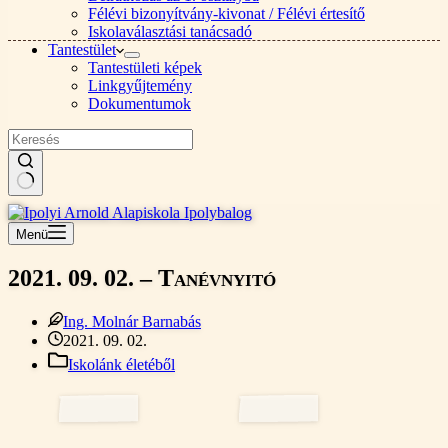
Félévi bizonyítvány-kivonat / Félévi értesítő
Iskolaválasztási tanácsadó
Tantestület
Tantestületi képek
Linkgyűjtemény
Dokumentumok
Nincs
találat
Menü
2021. 09. 02. – Tanévnyitó
Ing. Molnár Barnabás
2021. 09. 02.
Iskolánk életéből