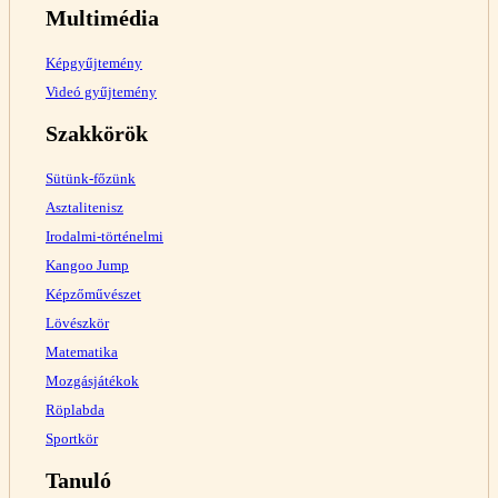
Multimédia
Képgyűjtemény
Videó gyűjtemény
Szakkörök
Sütünk-főzünk
Asztalitenisz
Irodalmi-történelmi
Kangoo Jump
Képzőművészet
Lövészkör
Matematika
Mozgásjátékok
Röplabda
Sportkör
Tanuló