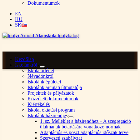
Dokumentumok
EN
HU
SK
Kezdőlap
Iskolánkról
Iskolatörténet
Névadónkról
Iskolánk épületei
Iskolánk arculati útmutatója
Projektek és pályázatok
Közzétett dokumentumok
Kiértékelés
Iskolai oktatási program
Iskolánk házirendje
1. sz. Melléklet a házirendhez – A szegregáció
tilalmának betartására vonatkozó normák
Adaptációs és poszt-adaptációs időszak terve
Szervezeti szabályzat