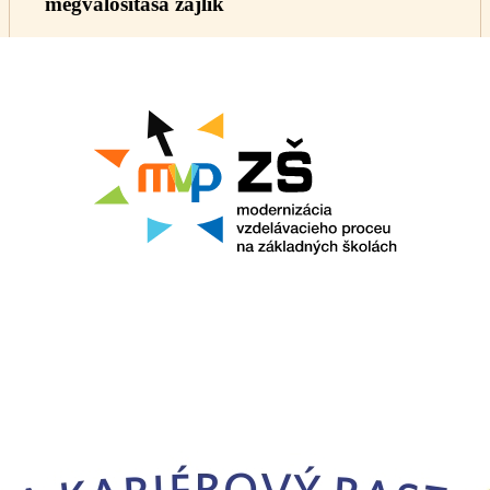
megvalósítása zajlik