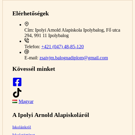
Elérhetőségek
Cím:
Ipolyi Arnold Alapiskola Ipolybalog, Fő utca
294, 991 11 Ipolybalog
Telefon:
+421 (047) 48-85-120
E-mail:
zsaivjm.balognadiplom@gmail.com
Kövessél minket
Magyar
A Ipolyi Arnold Alapiskoláról
Iskolánkról
Iskolatörténet