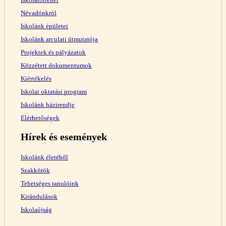
Névadónkról
Iskolánk épületei
Iskolánk arculati útmutatója
Projektek és pályázatok
Közzétett dokumentumok
Kiértékelés
Iskolai oktatási program
Iskolánk házirendje
Elérhetőségek
Hírek és események
Iskolánk életéből
Szakkörök
Tehetséges tanulóink
Kirándulások
Iskolaújság