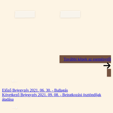
További képek az eseményről
Előző
Bejegyzés
2021. 06. 30. - Ballagás
Következő
Bejegyzés
2021. 09. 08. - Beiratkozási ösztöndíjak
átadása