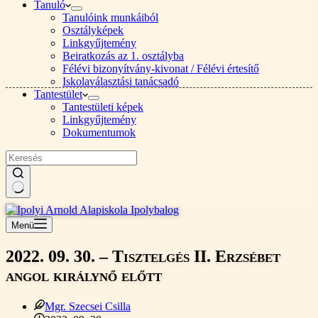
Tanuló
Tanulóink munkáiból
Osztályképek
Linkgyűjtemény
Beiratkozás az 1. osztályba
Félévi bizonyítvány-kivonat / Félévi értesítő
Iskolaválasztási tanácsadó
Tantestület
Tantestületi képek
Linkgyűjtemény
Dokumentumok
Nincs
találat
Menü
2022. 09. 30. – Tisztelgés II. Erzsébet
angol királynő előtt
Mgr. Szecsei Csilla