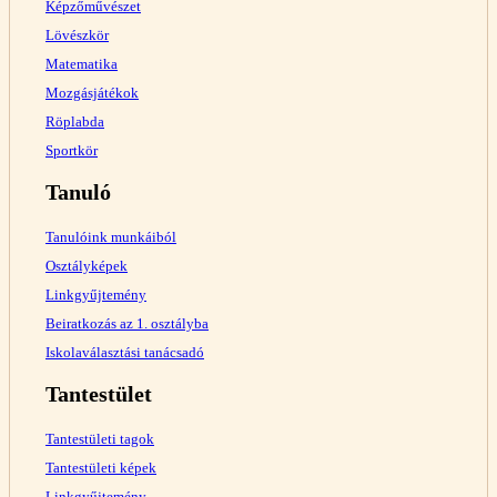
Képzőművészet
Lövészkör
Matematika
Mozgásjátékok
Röplabda
Sportkör
Tanuló
Tanulóink munkáiból
Osztályképek
Linkgyűjtemény
Beiratkozás az 1. osztályba
Iskolaválasztási tanácsadó
Tantestület
Tantestületi tagok
Tantestületi képek
Linkgyűjtemény