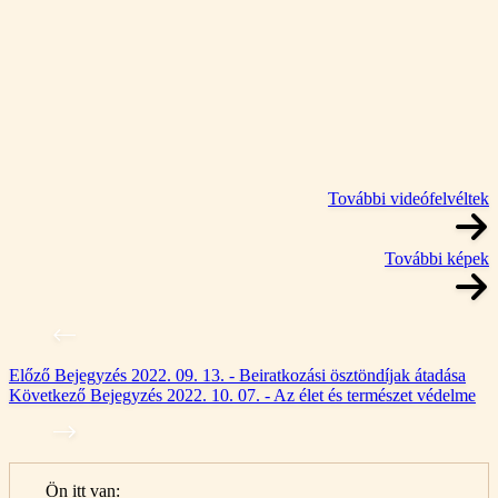
További videófelvéltek
További képek
Előző
Bejegyzés
2022. 09. 13. - Beiratkozási ösztöndíjak átadása
Következő
Bejegyzés
2022. 10. 07. - Az élet és természet védelme
Ön itt van: