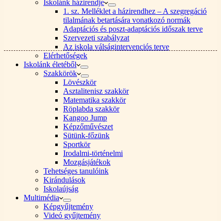
Iskolánk házirendje
1. sz. Melléklet a házirendhez – A szegregáció
tilalmának betartására vonatkozó normák
Adaptációs és poszt-adaptációs időszak terve
Szervezeti szabályzat
Az iskola válságintervenciós terve
Elérhetőségek
Iskolánk életéből
Szakkörök
Lövészkör
Asztalitenisz szakkör
Matematika szakkör
Röplabda szakkör
Kangoo Jump
Képzőművészet
Sütünk-főzünk
Sportkör
Irodalmi-történelmi
Mozgásjátékok
Tehetséges tanulóink
Kirándulások
Iskolaújság
Multimédia
Képgyűjtemény
Videó gyűjtemény