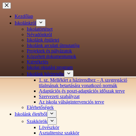
Ugrás
a
tartalomra
Kezdőlap
Iskolánkról
Iskolatörténet
Névadónkról
Iskolánk épületei
Iskolánk arculati útmutatója
Projektek és pályázatok
Közzétett dokumentumok
Kiértékelés
Iskolai oktatási program
Iskolánk házirendje
1. sz. Melléklet a házirendhez – A szegregáció
tilalmának betartására vonatkozó normák
Adaptációs és poszt-adaptációs időszak terve
Szervezeti szabályzat
Az iskola válságintervenciós terve
Elérhetőségek
Iskolánk életéből
Szakkörök
Lövészkör
Asztalitenisz szakkör