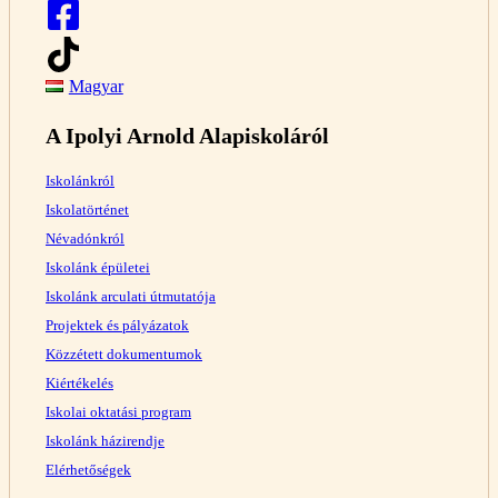
Magyar
A Ipolyi Arnold Alapiskoláról
Iskolánkról
Iskolatörténet
Névadónkról
Iskolánk épületei
Iskolánk arculati útmutatója
Projektek és pályázatok
Közzétett dokumentumok
Kiértékelés
Iskolai oktatási program
Iskolánk házirendje
Elérhetőségek