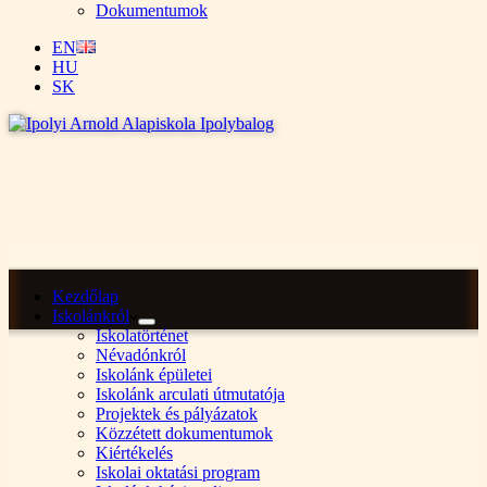
Dokumentumok
EN
HU
SK
Kezdőlap
Iskolánkról
Iskolatörténet
Névadónkról
Iskolánk épületei
Iskolánk arculati útmutatója
Projektek és pályázatok
Közzétett dokumentumok
Kiértékelés
Iskolai oktatási program