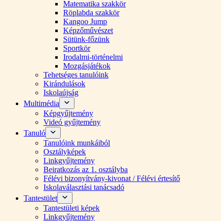
Matematika szakkör
Röplabda szakkör
Kangoo Jump
Képzőművészet
Sütünk-főzünk
Sportkör
Irodalmi-történelmi
Mozgásjátékok
Tehetséges tanulóink
Kirándulások
Iskolaújság
Multimédia
Képgyűjtemény
Videó gyűjtemény
Tanuló
Tanulóink munkáiból
Osztályképek
Linkgyűjtemény
Beiratkozás az 1. osztályba
Félévi bizonyítvány-kivonat / Félévi értesítő
Iskolaválasztási tanácsadó
Tantestület
Tantestületi képek
Linkgyűjtemény