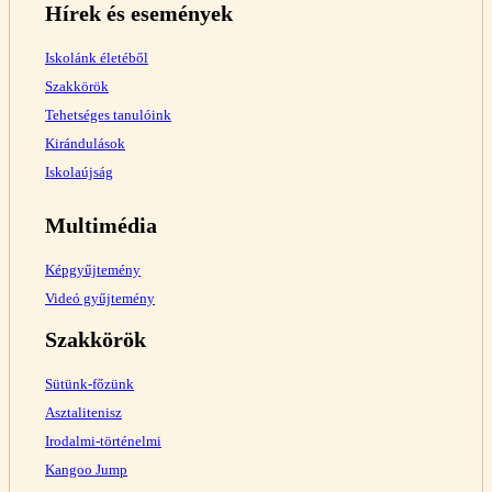
Hírek és események
Iskolánk életéből
Szakkörök
Tehetséges tanulóink
Kirándulások
Iskolaújság
Multimédia
Képgyűjtemény
Videó gyűjtemény
Szakkörök
Sütünk-főzünk
Asztalitenisz
Irodalmi-történelmi
Kangoo Jump