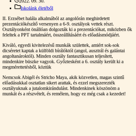
2022. 09. 30.
Iskolánk életéből
II. Erzsébet halála alkalmából az angolórán meghirdetett
prezentációkészítő versenyen a 6-9. osztályok vettek részt.
Osztályonként önállóan dolgozták ki a prezentációkat, miközben ők
feleltek a PPT tartalmáért, összeállításáért és előadásmódjáért.
Kiváló, egyedi kivitelezésű munkák születtek, amiért sok-sok
dicséretet kaptak a külföldi bírálóktól (angol, ausztrál és galántai
angoltanároktól). Minden osztály fantasztikusan teljesített,
mindenkire büszke vagyok. Győztesként a 6. osztály került ki a
megmérettetésből, köztük
Nemcsok Abigél és Stricho Maya, akik közvetlen, magas szintű
előadásukkal osztatlan sikert arattak, és ezzel megszerezték
osztályuknak a jutalomkirándulást. Mindenkinek köszönöm a
munkát és a részvételt, és remélem, hogy ez még csak a kezedet!