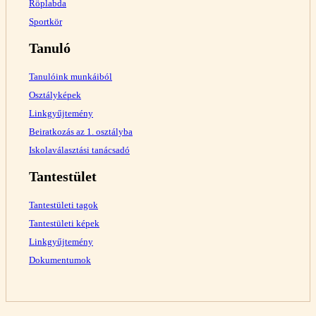
Röplabda
Sportkör
Tanuló
Tanulóink munkáiból
Osztályképek
Linkgyűjtemény
Beiratkozás az 1. osztályba
Iskolaválasztási tanácsadó
Tantestület
Tantestületi tagok
Tantestületi képek
Linkgyűjtemény
Dokumentumok