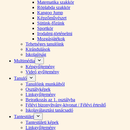
Matematika szakkör
Röplabda szakkör
Kangoo Jump
Képzőművészet
Sütünk-főzünk
Sportkör
Irodalmi-történelmi
Mozgásjátékok
Tehetséges tanulóink
Kirándulások
Iskolaújság
Multimédia
Képgyűjtemény
Videó gyűjtemény
Tanuló
Tanulóink munkáiból
Osztályképek
Linkgyűjtemény
Beiratkozás az 1. osztályba
Félévi bizonyítvány-kivonat / Félévi értesítő
Iskolaválasztási tanácsadó
Tantestület
Tantestületi képek
Linkgyűjtemény