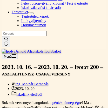
Félévi bizonyítvány-kivonat / Félévi értesítő
Iskolaválasztási tanácsadó
Tantestület
Tantestületi képek
Linkgyűjtemény
Dokumentumok
Nincs
találat
Menü
2023. 10. 16. – 2023. 10. 20. – Ipolyi 200 –
asztalitenisz-csapatverseny
Ing. Molnár Barnabás
2023. 10. 20.
Iskolánk életéből
Sok sok versennyel hangolunk a
pénteki ünnepségr
e! Ma a
pingpongosaink próbálták itthon tartani a legfényesebb kupát🏆, de