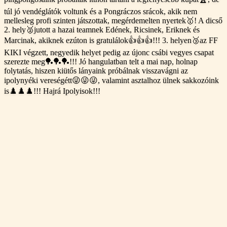
túl jó vendéglátók voltunk és a Pongráczos srácok, akik nem
mellesleg profi szinten játszottak, megérdemelten nyertek🥇! A dicső
2. hely🥈jutott a hazai teamnek Edének, Ricsinek, Eriknek és
Marcinak, akiknek ezúton is gratulálok👍👍👍!!! 3. helyen🥉az FF
KIKI végzett, negyedik helyet pedig az újonc csábi vegyes csapat
szerezte meg🏓🏓🏓!!! Jó hangulatban telt a mai nap, holnap
folytatás, hiszen kiütős lányaink próbálnak visszavágni az
ipolynyéki vereségétt😜😜😜, valamint asztalhoz ülnek sakkozóink
is♟️♟️♟️!!! Hajrá Ipolyisok!!!