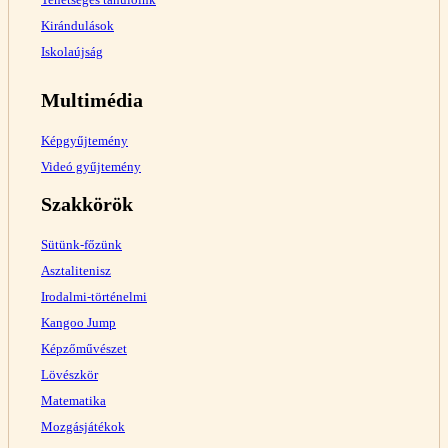
Kirándulások
Iskolaújság
Multimédia
Képgyűjtemény
Videó gyűjtemény
Szakkörök
Sütünk-főzünk
Asztalitenisz
Irodalmi-történelmi
Kangoo Jump
Képzőművészet
Lövészkör
Matematika
Mozgásjátékok