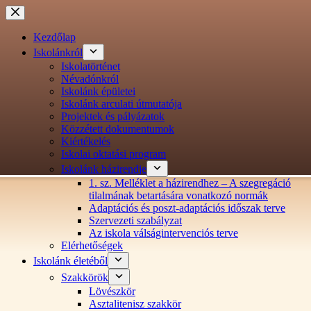
Ugrás
a
tartalomra
Kezdőlap
Iskolánkról
Iskolatörténet
Névadónkról
Iskolánk épületei
Iskolánk arculati útmutatója
Projektek és pályázatok
Közzétett dokumentumok
Kiértékelés
Iskolai oktatási program
Iskolánk házirendje
1. sz. Melléklet a házirendhez – A szegregáció
tilalmának betartására vonatkozó normák
Adaptációs és poszt-adaptációs időszak terve
Szervezeti szabályzat
Az iskola válságintervenciós terve
Elérhetőségek
Iskolánk életéből
Szakkörök
Lövészkör
Asztalitenisz szakkör