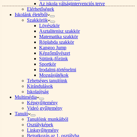
Az iskola válságintervenciós terve
Elérhetőségek
Iskolánk életéből
Szakkörök
Lövészkör
Asztalitenisz szakkör
Matematika szakkör
Röplabda szakkör
Kangoo Jump
Képzőművészet
Sütünk-főzünk
Sportkör
Irodalmi-történelmi
Mozgásjátékok
Tehetséges tanulóink
Kirándulások
Iskolaújság
Multimédia
Képgyűjtemény
Videó gyűjtemény
Tanuló
Tanulóink munkáiból
Osztályképek
Linkgyűjtemény
Beiratkozás az 1. osztályba