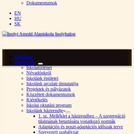
Dokumentumok
EN
HU
SK
Kezdőlap
Iskolánkról
Iskolatörténet
Névadónkról
Iskolánk épületei
Iskolánk arculati útmutatója
Projektek és pályázatok
Közzétett dokumentumok
Kiértékelés
Iskolai oktatási program
Iskolánk házirendje
1. sz. Melléklet a házirendhez – A szegregáció
tilalmának betartására vonatkozó normák
Adaptációs és poszt-adaptációs időszak terve
Szervezeti szabályzat