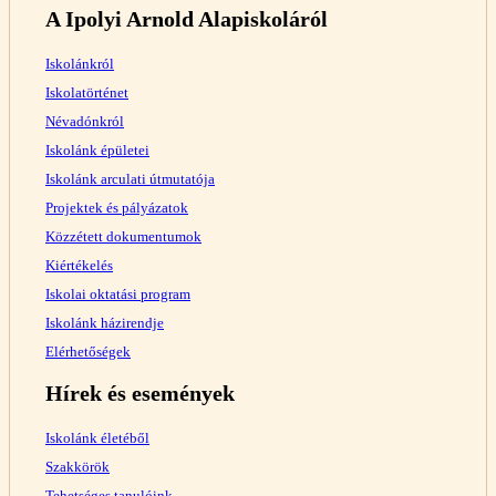
A Ipolyi Arnold Alapiskoláról
Iskolánkról
Iskolatörténet
Névadónkról
Iskolánk épületei
Iskolánk arculati útmutatója
Projektek és pályázatok
Közzétett dokumentumok
Kiértékelés
Iskolai oktatási program
Iskolánk házirendje
Elérhetőségek
Hírek és események
Iskolánk életéből
Szakkörök
Tehetséges tanulóink