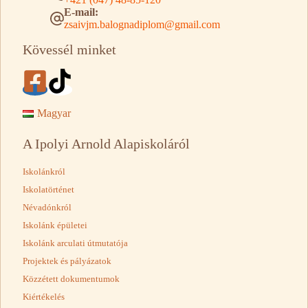
E-mail:
zsaivjm.balognadiplom@gmail.com
Kövessél minket
Magyar
A Ipolyi Arnold Alapiskoláról
Iskolánkról
Iskolatörténet
Névadónkról
Iskolánk épületei
Iskolánk arculati útmutatója
Projektek és pályázatok
Közzétett dokumentumok
Kiértékelés