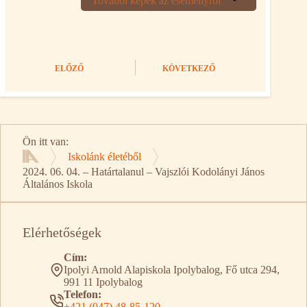
További képek az eseményről
ELŐZŐ
KÖVETKEZŐ
Ön itt van:
Iskolánk életéből
Kezdőlap
2024. 06. 04. – Határtalanul – Vajszlói Kodolányi János
Általános Iskola
Elérhetőségek
Cím:
Ipolyi Arnold Alapiskola Ipolybalog, Fő utca 294,
991 11 Ipolybalog
Telefon:
+421 (047) 48-85-120