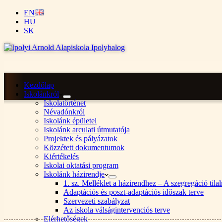
EN
HU
SK
Kezdőlap
Iskolánkról
Iskolatörténet
Névadónkról
Iskolánk épületei
Iskolánk arculati útmutatója
Projektek és pályázatok
Közzétett dokumentumok
Kiértékelés
Iskolai oktatási program
Iskolánk házirendje
1. sz. Melléklet a házirendhez – A szegregáció ti
Adaptációs és poszt-adaptációs időszak terve
Szervezeti szabályzat
Az iskola válságintervenciós terve
Elérhetőségek