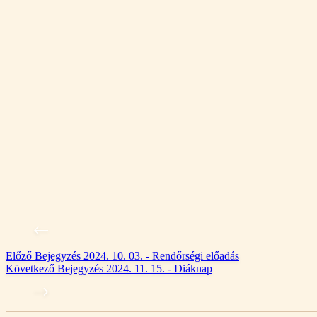
Előző
Bejegyzés
2024. 10. 03. - Rendőrségi előadás
Következő
Bejegyzés
2024. 11. 15. - Diáknap