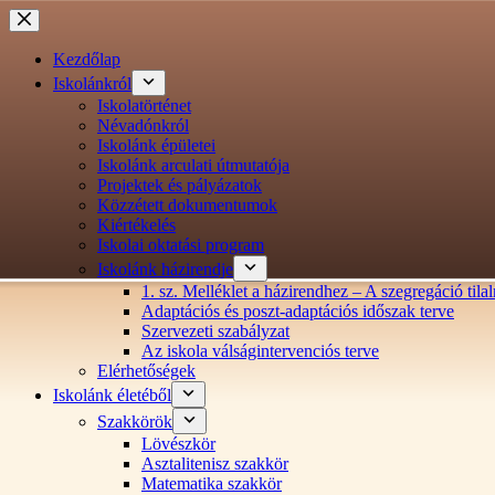
Ugrás
a
tartalomra
Kezdőlap
Iskolánkról
Iskolatörténet
Névadónkról
Iskolánk épületei
Iskolánk arculati útmutatója
Projektek és pályázatok
Közzétett dokumentumok
Kiértékelés
Iskolai oktatási program
Iskolánk házirendje
1. sz. Melléklet a házirendhez – A szegregáció ti
Adaptációs és poszt-adaptációs időszak terve
Szervezeti szabályzat
Az iskola válságintervenciós terve
Elérhetőségek
Iskolánk életéből
Szakkörök
Lövészkör
Asztalitenisz szakkör
Matematika szakkör