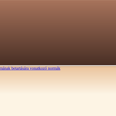
lalmának betartására vonatkozó normák