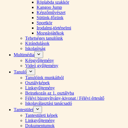
Röplabda szakkör
Kangoo Jump
Képzőművészet
Sütünk-főzünk
Sportkör
Irodalmi-történelmi
Mozgásjátékok
Tehetséges tanulóink
Kirándulások
Iskolaújság
Multimédia
Képgyűjtemény
Videó gyűjtemény
Tanuló
Tanulóink munkáiból
Osztályképek
Linkgyűjtemény
Beiratkozás az 1. osztályba
Félévi bizonyítvány-kivonat / Félévi értesítő
Iskolaválasztási tanácsadó
Tantestület
Tantestületi képek
Linkgyűjtemény
Dokumentumok