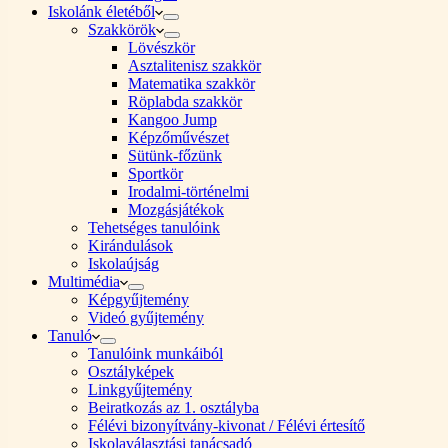
Iskolánk életéből
Szakkörök
Lövészkör
Asztalitenisz szakkör
Matematika szakkör
Röplabda szakkör
Kangoo Jump
Képzőművészet
Sütünk-főzünk
Sportkör
Irodalmi-történelmi
Mozgásjátékok
Tehetséges tanulóink
Kirándulások
Iskolaújság
Multimédia
Képgyűjtemény
Videó gyűjtemény
Tanuló
Tanulóink munkáiból
Osztályképek
Linkgyűjtemény
Beiratkozás az 1. osztályba
Félévi bizonyítvány-kivonat / Félévi értesítő
Iskolaválasztási tanácsadó