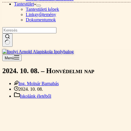
Tantestület
Tantestületi képek
Linkgyűjtemény
Dokumentumok
Nincs
találat
Menü
2024. 10. 08. – Honvédelmi nap
Ing. Molnár Barnabás
2024. 10. 08.
Iskolánk életéből