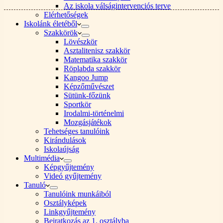
Az iskola válságintervenciós terve
Elérhetőségek
Iskolánk életéből
Szakkörök
Lövészkör
Asztalitenisz szakkör
Matematika szakkör
Röplabda szakkör
Kangoo Jump
Képzőművészet
Sütünk-főzünk
Sportkör
Irodalmi-történelmi
Mozgásjátékok
Tehetséges tanulóink
Kirándulások
Iskolaújság
Multimédia
Képgyűjtemény
Videó gyűjtemény
Tanuló
Tanulóink munkáiból
Osztályképek
Linkgyűjtemény
Beiratkozás az 1. osztályba