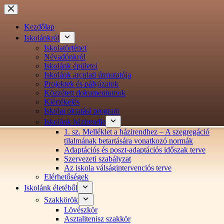
Ugrás
a
tartalomra
Kezdőlap
Iskolánkról
Iskolatörténet
Névadónkról
Iskolánk épületei
Iskolánk arculati útmutatója
Projektek és pályázatok
Közzétett dokumentumok
Kiértékelés
Iskolai oktatási program
Iskolánk házirendje
1. sz. Melléklet a házirendhez – A szegregáció
tilalmának betartására vonatkozó normák
Adaptációs és poszt-adaptációs időszak terve
Szervezeti szabályzat
Az iskola válságintervenciós terve
Elérhetőségek
Iskolánk életéből
Szakkörök
Lövészkör
Asztalitenisz szakkör