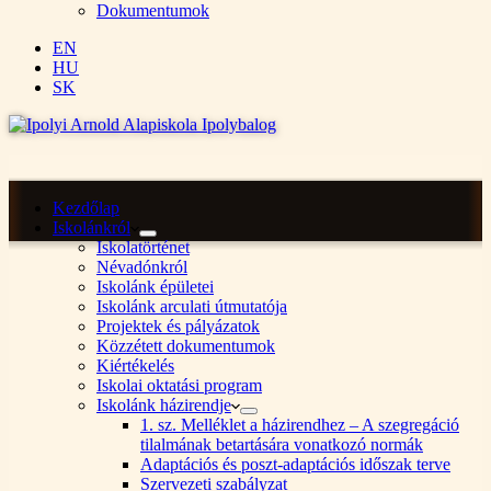
Dokumentumok
EN
HU
SK
Kezdőlap
Iskolánkról
Iskolatörténet
Névadónkról
Iskolánk épületei
Iskolánk arculati útmutatója
Projektek és pályázatok
Közzétett dokumentumok
Kiértékelés
Iskolai oktatási program
Iskolánk házirendje
1. sz. Melléklet a házirendhez – A szegregáció
tilalmának betartására vonatkozó normák
Adaptációs és poszt-adaptációs időszak terve
Szervezeti szabályzat