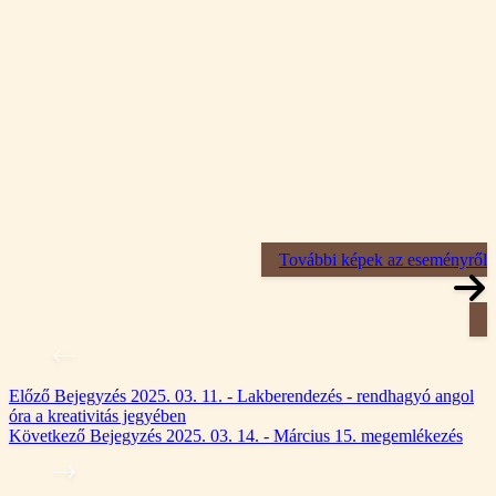
További képek az eseményről
Előző
Bejegyzés
2025. 03. 11. - Lakberendezés - rendhagyó angol
óra a kreativitás jegyében
Következő
Bejegyzés
2025. 03. 14. - Március 15. megemlékezés