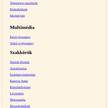
Tehetséges tanulóink
Kirándulások
Iskolaújság
Multimédia
Képgyűjtemény
Videó gyűjtemény
Szakkörök
Sütünk-főzünk
Asztalitenisz
Irodalmi-történelmi
Kangoo Jump
Képzőművészet
Lövészkör
Matematika
Mozgásjátékok