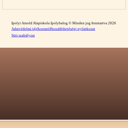
Ipolyi Arnold Alapiskola Ipolybalog © Minden jog fenntartva 2026
Adatvédelmi tájékoztató
Hozzáférhetőségi nyilatkozat
Süti szabályzat