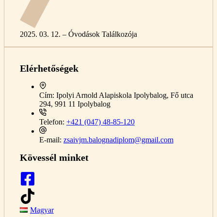
2025. 03. 12. – Óvodások Találkozója
Elérhetőségek
Cím:
Ipolyi Arnold Alapiskola Ipolybalog, Fő utca
294, 991 11 Ipolybalog
Telefon:
+421 (047) 48-85-120
E-mail:
zsaivjm.balognadiplom@gmail.com
Kövessél minket
Magyar