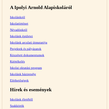
A Ipolyi Arnold Alapiskoláról
Iskolánkról
Iskolatörténet
Névadónkról
Iskolánk épületei
Iskolánk arculati útmutatója
Projektek és pályázatok
Közzétett dokumentumok
Kiértékelés
Iskolai oktatási program
Iskolánk házirendje
Elérhetőségek
Hírek és események
Iskolánk életéből
Szakkörök