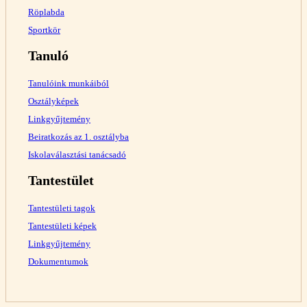
Röplabda
Sportkör
Tanuló
Tanulóink munkáiból
Osztályképek
Linkgyűjtemény
Beiratkozás az 1. osztályba
Iskolaválasztási tanácsadó
Tantestület
Tantestületi tagok
Tantestületi képek
Linkgyűjtemény
Dokumentumok