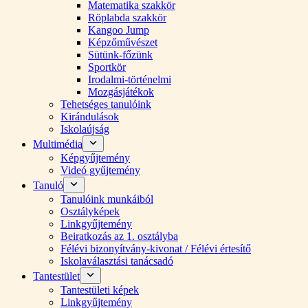
Matematika szakkör
Röplabda szakkör
Kangoo Jump
Képzőművészet
Sütünk-főzünk
Sportkör
Irodalmi-történelmi
Mozgásjátékok
Tehetséges tanulóink
Kirándulások
Iskolaújság
Multimédia
Képgyűjtemény
Videó gyűjtemény
Tanuló
Tanulóink munkáiból
Osztályképek
Linkgyűjtemény
Beiratkozás az 1. osztályba
Félévi bizonyítvány-kivonat / Félévi értesítő
Iskolaválasztási tanácsadó
Tantestület
Tantestületi képek
Linkgyűjtemény