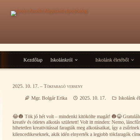
Ugrás
a
tartalomra
Kezdőlap
Iskolánkról
Iskolánk életéből
2025. 10. 17. – Tökfaragó verseny
Mgr. Bolgár Erika
2025. 10. 17.
Iskolánk é
😂🎃 Tök jó hét volt – mindenki kitökölte magát! 🎃😂 Gratulá
kreatív és ötletes alkotás született! Volt itt minden: Nemo, lánc
hihetetlen kreativitással faragták meg alkotásaikat, így a zsűrin
kilencedikeseknek, akik idén elnyerték a legjobb tökfaragók cím