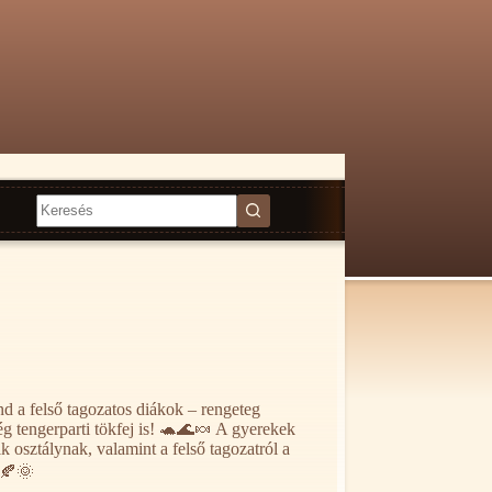
Nincs
találat
 a felső tagozatos diákok – rengeteg
még tengerparti tökfej is! 🐢🌊🍬 A gyerekek
k osztálynak, valamint a felső tagozatról a
🍂🌞