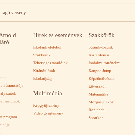
aragó verseny
 Arnold
Hírek és események
Szakkörök
láról
Iskolánk életéből
Sütünk-főzünk
Szakkörök
Asztalitenisz
Tehetséges tanulóink
Irodalmi-történelmi
Kirándulások
Kangoo Jump
etei
Iskolaújság
Képzőművészet
lati útmutatója
Lövészkör
Multimédia
pályázatok
Matematika
okumentumok
Mozgásjátékok
Képgyűjtemény
Röplabda
Videó gyűjtemény
ási program
Sportkör
rendje
k