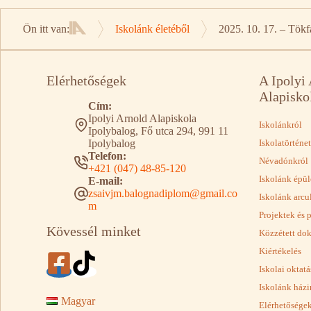
Ön itt van:
Iskolánk életéből
2025. 10. 17. – Tökf
Kezdőlap
Elérhetőségek
A Ipolyi
Alapisko
Cím:
Ipolyi Arnold Alapiskola
Iskolánkról
Ipolybalog, Fő utca 294, 991 11
Ipolybalog
Iskolatörténet
Telefon:
Névadónkról
+421 (047) 48-85-120
Iskolánk épül
E-mail:
zsaivjm.balognadiplom@gmail.co
Iskolánk arcu
m
Projektek és 
Kövessél minket
Közzétett d
Kiértékelés
Iskolai oktat
Iskolánk házi
Magyar
Elérhetősége