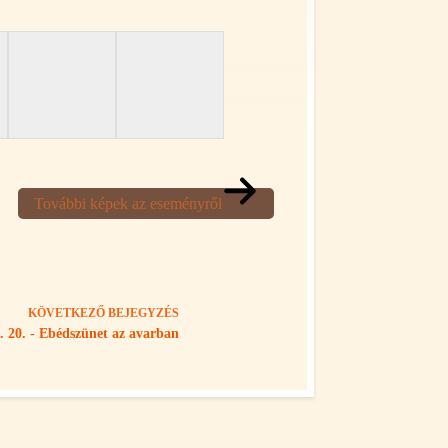
További képek az eseményről
KÖVETKEZŐ
BEJEGYZÉS
. 20. - Ebédszünet az avarban