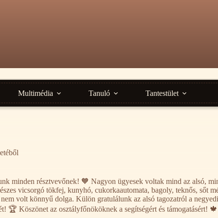
Multimédia
Tanuló
Tantestület
letéből
lunk minden résztvevőnek! 🧡 Nagyon ügyesek voltak mind az alsó, mind
fűrészes vicsorgó tökfej, kunyhó, cukorkaautomata, bagoly, teknős, sőt 
ek nem volt könnyű dolga. Külön gratulálunk az alsó tagozatról a negyedi
ét! 🏆 Köszönet az osztályfőnököknek a segítségért és támogatásért! 