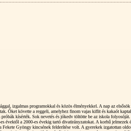
ággal, izgalmas programokkal és közös élményekkel. A nap az elsősök a
tak. Őket követte a reggeli, amelyhez finom vajas kiflit és kakaót kapta
 próbák kísérték. Sok nevetés és jókedv töltötte be az iskola folyosójá
es évektől a 2000-es évekig tartó divatirányzatokat. A korhű jelmezek
a Fekete Gyöngy kincsének felderítése volt. A gyerekek izgatottan old