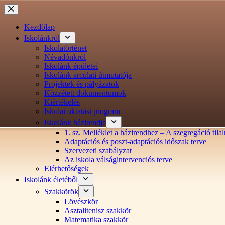
Ugrás
a
tartalomra
Kezdőlap
Iskolánkról
Iskolatörténet
Névadónkról
Iskolánk épületei
Iskolánk arculati útmutatója
Projektek és pályázatok
Közzétett dokumentumok
Kiértékelés
Iskolai oktatási program
Iskolánk házirendje
1. sz. Melléklet a házirendhez – A szegregáció ti
Adaptációs és poszt-adaptációs időszak terve
Szervezeti szabályzat
Az iskola válságintervenciós terve
Elérhetőségek
Iskolánk életéből
Szakkörök
Lövészkör
Asztalitenisz szakkör
Matematika szakkör