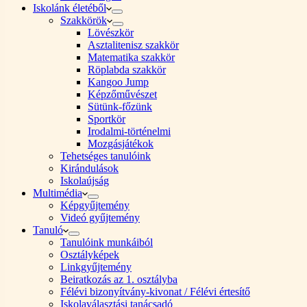
Iskolánk életéből
Szakkörök
Lövészkör
Asztalitenisz szakkör
Matematika szakkör
Röplabda szakkör
Kangoo Jump
Képzőművészet
Sütünk-főzünk
Sportkör
Irodalmi-történelmi
Mozgásjátékok
Tehetséges tanulóink
Kirándulások
Iskolaújság
Multimédia
Képgyűjtemény
Videó gyűjtemény
Tanuló
Tanulóink munkáiból
Osztályképek
Linkgyűjtemény
Beiratkozás az 1. osztályba
Félévi bizonyítvány-kivonat / Félévi értesítő
Iskolaválasztási tanácsadó