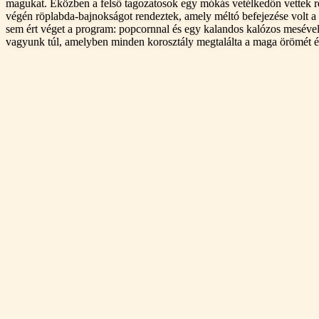
magukat. Eközben a felső tagozatosok egy mókás vetélkedőn vettek rész
végén röplabda-bajnokságot rendeztek, amely méltó befejezése volt a
sem ért véget a program: popcornnal és egy kalandos kalózos meséve
vagyunk túl, amelyben minden korosztály megtalálta a maga örömét é