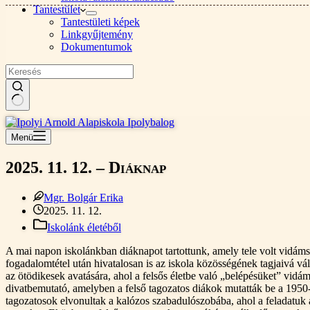
Tantestület
Tantestületi képek
Linkgyűjtemény
Dokumentumok
Nincs
találat
Menü
2025. 11. 12. – Diáknap
Mgr. Bolgár Erika
2025. 11. 12.
Iskolánk életéből
A mai napon iskolánkban diáknapot tartottunk, amely tele volt vidáms
fogadalomtétel után hivatalosan is az iskola közösségének tagjaivá vál
az ötödikesek avatására, ahol a felsős életbe való „belépésüket” vidám
divatbemutató, amelyben a felső tagozatos diákok mutatták be a 1950-
tagozatosok elvonultak a kalózos szabadulószobába, ahol a feladatuk 