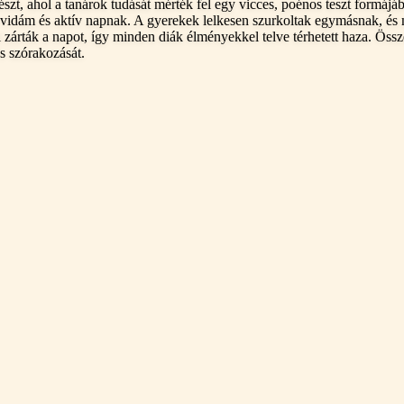
t, ahol a tanárok tudását mérték fel egy vicces, poénos teszt formájába
 vidám és aktív napnak. A gyerekek lelkesen szurkoltak egymásnak, és
l zárták a napot, így minden diák élményekkel telve térhetett haza. 
s szórakozását.