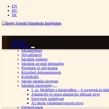
EN
HU
SK
Kezdőlap
Iskolánkról
Iskolatörténet
Névadónkról
Iskolánk épületei
Iskolánk arculati útmutatója
Projektek és pályázatok
Közzétett dokumentumok
Kiértékelés
Iskolai oktatási program
Iskolánk házirendje
1. sz. Melléklet a házirendhez – A szegregáció ti
Adaptációs és poszt-adaptációs időszak terve
Szervezeti szabályzat
Az iskola válságintervenciós terve
Elérhetőségek