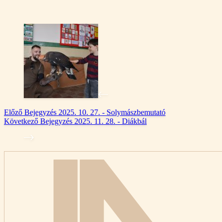
Előző
Bejegyzés
2025. 10. 27. - Solymászbemutató
Következő
Bejegyzés
2025. 11. 28. - Diákbál
Kezdőlap