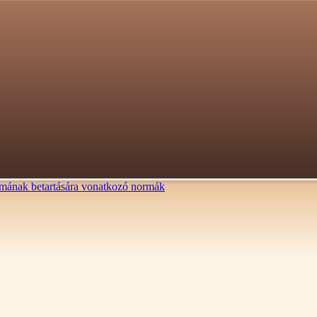
lalmának betartására vonatkozó normák