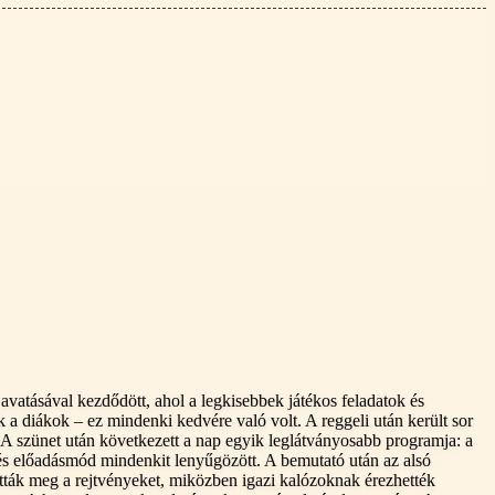
vatásával kezdődött, ahol a legkisebbek játékos feladatok és
k a diákok – ez mindenki kedvére való volt. A reggeli után került sor
t. A szünet után következett a nap egyik leglátványosabb programja: a
 és előadásmód mindenkit lenyűgözött. A bemutató után az alsó
ották meg a rejtvényeket, miközben igazi kalózoknak érezhették