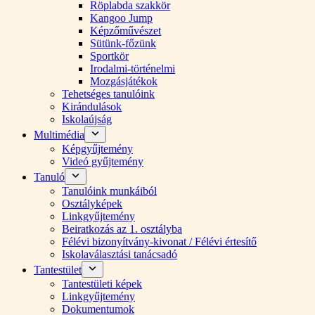
Röplabda szakkör
Kangoo Jump
Képzőművészet
Sütünk-főzünk
Sportkör
Irodalmi-történelmi
Mozgásjátékok
Tehetséges tanulóink
Kirándulások
Iskolaújság
Multimédia
Képgyűjtemény
Videó gyűjtemény
Tanuló
Tanulóink munkáiból
Osztályképek
Linkgyűjtemény
Beiratkozás az 1. osztályba
Félévi bizonyítvány-kivonat / Félévi értesítő
Iskolaválasztási tanácsadó
Tantestület
Tantestületi képek
Linkgyűjtemény
Dokumentumok