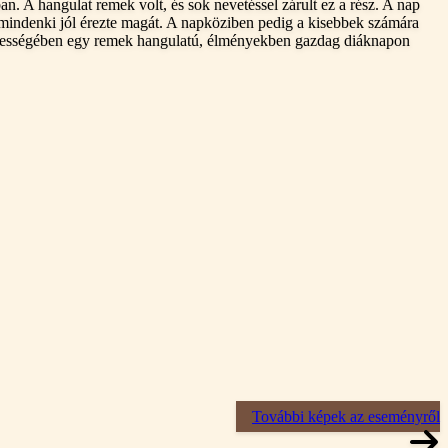
n. A hangulat remek volt, és sok nevetéssel zárult ez a rész. A nap
 mindenki jól érezte magát. A napköziben pedig a kisebbek számára
Összességében egy remek hangulatú, élményekben gazdag diáknapon
További képek az eseményről