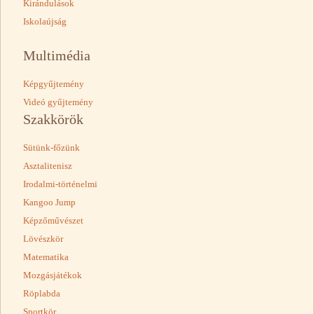
Kirándulások
Iskolaújság
Multimédia
Képgyűjtemény
Videó gyűjtemény
Szakkörök
Sütünk-főzünk
Asztalitenisz
Irodalmi-történelmi
Kangoo Jump
Képzőművészet
Lövészkör
Matematika
Mozgásjátékok
Röplabda
Sportkör