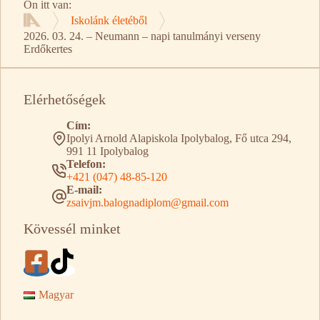
Ön itt van:
Iskolánk életéből
Kezdőlap
2026. 03. 24. – Neumann – napi tanulmányi verseny
Erdőkertes
Elérhetőségek
Cím:
Ipolyi Arnold Alapiskola Ipolybalog, Fő utca 294,
991 11 Ipolybalog
Telefon:
+421 (047) 48-85-120
E-mail:
zsaivjm.balognadiplom@gmail.com
Kövessél minket
Magyar