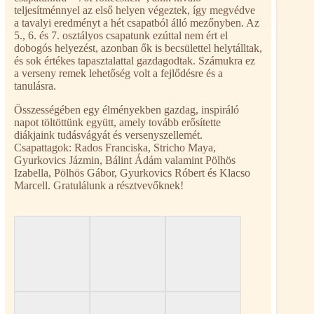
teljesítménnyel az első helyen végeztek, így megvédve
a tavalyi eredményt a hét csapatból álló mezőnyben. Az
5., 6. és 7. osztályos csapatunk ezúttal nem ért el
dobogós helyezést, azonban ők is becsülettel helytálltak,
és sok értékes tapasztalattal gazdagodtak. Számukra ez
a verseny remek lehetőség volt a fejlődésre és a
tanulásra.
Összességében egy élményekben gazdag, inspiráló
napot töltöttünk együtt, amely tovább erősítette
diákjaink tudásvágyát és versenyszellemét.
Csapattagok: Rados Franciska, Stricho Maya,
Gyurkovics Jázmin, Bálint Ádám valamint Pölhös
Izabella, Pölhös Gábor, Gyurkovics Róbert és Klacso
Marcell. Gratulálunk a résztvevőknek!