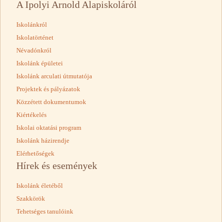
A Ipolyi Arnold Alapiskoláról
Iskolánkról
Iskolatörténet
Névadónkról
Iskolánk épületei
Iskolánk arculati útmutatója
Projektek és pályázatok
Közzétett dokumentumok
Kiértékelés
Iskolai oktatási program
Iskolánk házirendje
Elérhetőségek
Hírek és események
Iskolánk életéből
Szakkörök
Tehetséges tanulóink