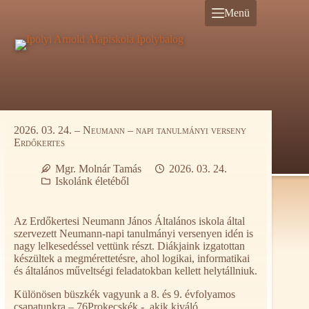
Ugrás
Menü
a
tartalomra
2026. 03. 24. – Neumann – napi tanulmányi verseny
Erdőkertes
Mgr. Molnár Tamás
2026. 03. 24.
Iskolánk életéből
Az Erdőkertesi Neumann János Általános iskola által
szervezett Neumann-napi tanulmányi versenyen idén is
nagy lelkesedéssel vettünk részt. Diákjaink izgatottan
készültek a megmérettetésre, ahol logikai, informatikai
és általános műveltségi feladatokban kellett helytállniuk.
Különösen büszkék vagyunk a 8. és 9. évfolyamos
csapatunkra – 76Prokecskék -, akik kiváló