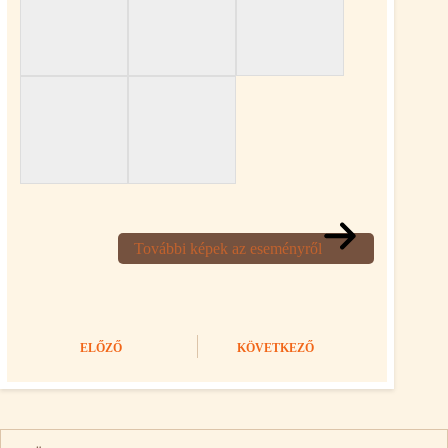
További képek az eseményről
ELŐZŐ
KÖVETKEZŐ