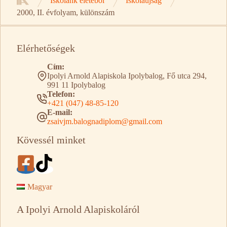
Iskolánk életéből
Iskolaújság
Kezdőlap
2000, II. évfolyam, különszám
Elérhetőségek
Cím:
Ipolyi Arnold Alapiskola Ipolybalog, Fő utca 294,
991 11 Ipolybalog
Telefon:
+421 (047) 48-85-120
E-mail:
zsaivjm.balognadiplom@gmail.com
Kövessél minket
Magyar
A Ipolyi Arnold Alapiskoláról