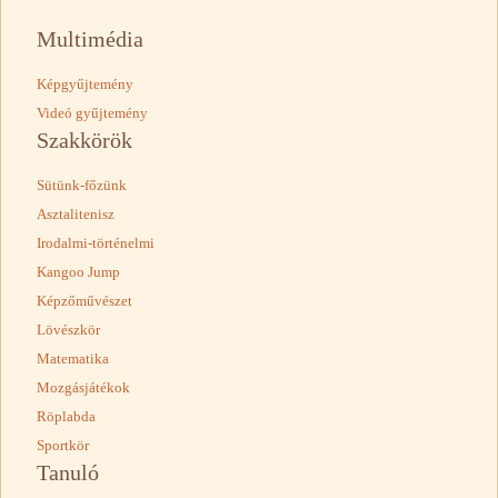
Multimédia
Képgyűjtemény
Videó gyűjtemény
Szakkörök
Sütünk-főzünk
Asztalitenisz
Irodalmi-történelmi
Kangoo Jump
Képzőművészet
Lövészkör
Matematika
Mozgásjátékok
Röplabda
Sportkör
Tanuló