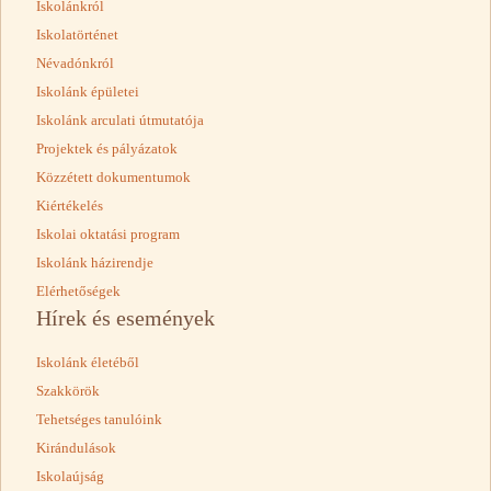
Iskolánkról
Iskolatörténet
Névadónkról
Iskolánk épületei
Iskolánk arculati útmutatója
Projektek és pályázatok
Közzétett dokumentumok
Kiértékelés
Iskolai oktatási program
Iskolánk házirendje
Elérhetőségek
Hírek és események
Iskolánk életéből
Szakkörök
Tehetséges tanulóink
Kirándulások
Iskolaújság