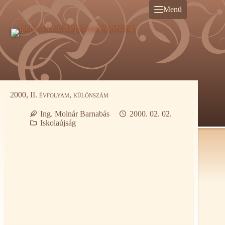
Ugrás
Menü
a
tartalomra
2000, II. évfolyam, különszám
Ing. Molnár Barnabás
2000. 02. 02.
Iskolaújság