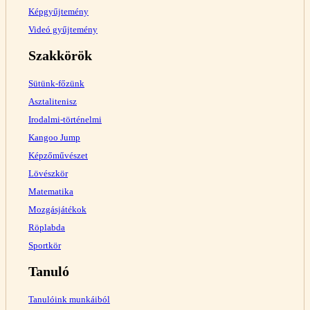
Képgyűjtemény
Videó gyűjtemény
Szakkörök
Sütünk-főzünk
Asztalitenisz
Irodalmi-történelmi
Kangoo Jump
Képzőművészet
Lövészkör
Matematika
Mozgásjátékok
Röplabda
Sportkör
Tanuló
Tanulóink munkáiból