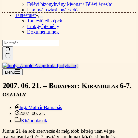
Félévi bizonyítvány-kivonat / Félévi értesítő
Iskolaválasztási tanácsadó
Tantestület
Tantestületi képek
Linkgyűjtemény
Dokumentumok
Nincs
találat
Menü
2007. 06. 21. – Budapest: Kirándulás 6-7.
osztály
Ing. Molnár Barnabás
2007. 06. 21.
Kirándulások
Június 21-én sok szervezés és még több kétség után végre
magvalósult a 6. és 7. osztály tanulóinak közös kirándulása