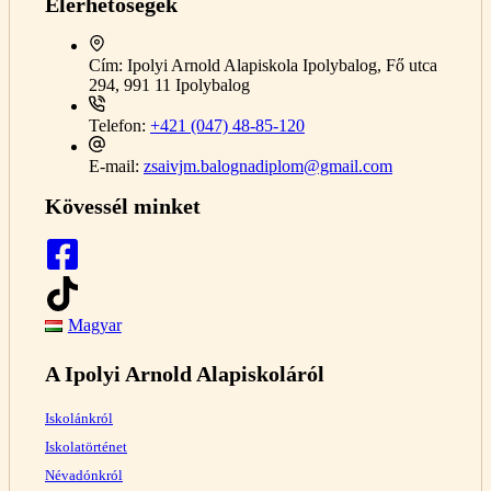
Elérhetőségek
Cím:
Ipolyi Arnold Alapiskola Ipolybalog, Fő utca
294, 991 11 Ipolybalog
Telefon:
+421 (047) 48-85-120
E-mail:
zsaivjm.balognadiplom@gmail.com
Kövessél minket
Magyar
A Ipolyi Arnold Alapiskoláról
Iskolánkról
Iskolatörténet
Névadónkról