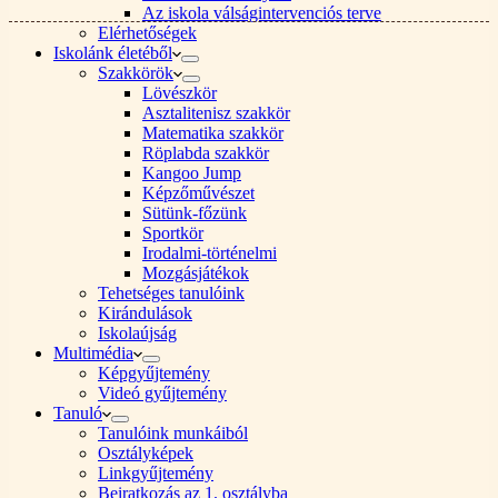
Az iskola válságintervenciós terve
Elérhetőségek
Iskolánk életéből
Szakkörök
Lövészkör
Asztalitenisz szakkör
Matematika szakkör
Röplabda szakkör
Kangoo Jump
Képzőművészet
Sütünk-főzünk
Sportkör
Irodalmi-történelmi
Mozgásjátékok
Tehetséges tanulóink
Kirándulások
Iskolaújság
Multimédia
Képgyűjtemény
Videó gyűjtemény
Tanuló
Tanulóink munkáiból
Osztályképek
Linkgyűjtemény
Beiratkozás az 1. osztályba