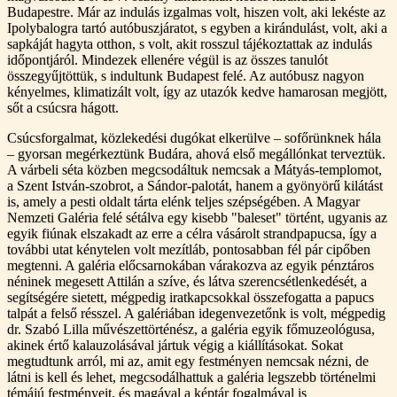
Budapestre. Már az indulás izgalmas volt, hiszen volt, aki lekéste az
Ipolybalogra tartó autóbuszjáratot, s egyben a kirándulást, volt, aki a
sapkáját hagyta otthon, s volt, akit rosszul tájékoztattak az indulás
időpontjáról. Mindezek ellenére végül is az összes tanulót
összegyűjtöttük, s indultunk Budapest felé. Az autóbusz nagyon
kényelmes, klimatizált volt, így az utazók kedve hamarosan megjött,
sőt a csúcsra hágott.
Csúcsforgalmat, közlekedési dugókat elkerülve – sofőrünknek hála
– gyorsan megérkeztünk Budára, ahová első megállónkat terveztük.
A várbeli séta közben megcsodáltuk nemcsak a Mátyás-templomot,
a Szent István-szobrot, a Sándor-palotát, hanem a gyönyörű kilátást
is, amely a pesti oldalt tárta elénk teljes szépségében. A Magyar
Nemzeti Galéria felé sétálva egy kisebb
baleset
történt, ugyanis az
egyik fiúnak elszakadt az erre a célra vásárolt strandpapucsa, így a
további utat kénytelen volt mezítláb, pontosabban fél pár cipőben
megtenni. A galéria előcsarnokában várakozva az egyik pénztáros
néninek megesett Attilán a szíve, és látva szerencsétlenkedését, a
segítségére sietett, mégpedig iratkapcsokkal összefogatta a papucs
talpát a felső résszel. A galériában idegenvezetőnk is volt, mégpedig
dr. Szabó Lilla művészettörténész, a galéria egyik főmuzeológusa,
akinek értő kalauzolásával jártuk végig a kiállításokat. Sokat
megtudtunk arról, mi az, amit egy festményen nemcsak nézni, de
látni is kell és lehet, megcsodálhattuk a galéria legszebb történelmi
témájú festményeit, és magával a képtár fogalmával is