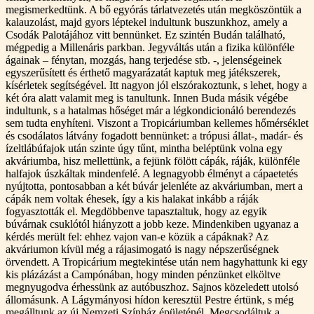
megismerkedtünk. A bő egyórás tárlatvezetés után megköszöntük a
kalauzolást, majd gyors léptekel indultunk buszunkhoz, amely a
Csodák Palotájához vitt bennünket. Ez szintén Budán található,
mégpedig a Millenáris parkban. Jegyváltás után a fizika különféle
ágainak – fénytan, mozgás, hang terjedése stb. -, jelenségeinek
egyszerűsített és érthető magyarázatát kaptuk meg játékszerek,
kísérletek segítségével. Itt nagyon jól elszórakoztunk, s lehet, hogy a
két óra alatt valamit meg is tanultunk. Innen Buda másik végébe
indultunk, s a hatalmas hőséget már a légkondicionáló berendezés
sem tudta enyhíteni. Viszont a Tropicáriumban kellemes hőmérséklet
és csodálatos látvány fogadott bennünket: a trópusi állat-, madár- és
ízeltlábúfajok után szinte úgy tűnt, mintha beléptünk volna egy
akváriumba, hisz mellettünk, a fejünk fölött cápák, ráják, különféle
halfajok úszkáltak mindenfelé. A legnagyobb élményt a cápaetetés
nyújtotta, pontosabban a két búvár jelenléte az akváriumban, mert a
cápák nem voltak éhesek, így a kis halakat inkább a ráják
fogyasztották el. Megdöbbenve tapasztaltuk, hogy az egyik
búvárnak csuklótól hiányzott a jobb keze. Mindenkiben ugyanaz a
kérdés merült fel: ehhez vajon van-e közük a cápáknak? Az
akváriumon kívül még a rájasimogató is nagy népszerűségnek
örvendett. A Tropicárium megtekintése után nem hagyhattunk ki egy
kis plázázást a Campónában, hogy minden pénzünket elköltve
megnyugodva érhessünk az autóbuszhoz. Sajnos közeledett utolsó
állomásunk. A Lágymányosi hídon keresztül Pestre értünk, s még
megálltunk az új Nemzeti Színház épületénél. Megcsodáltuk a