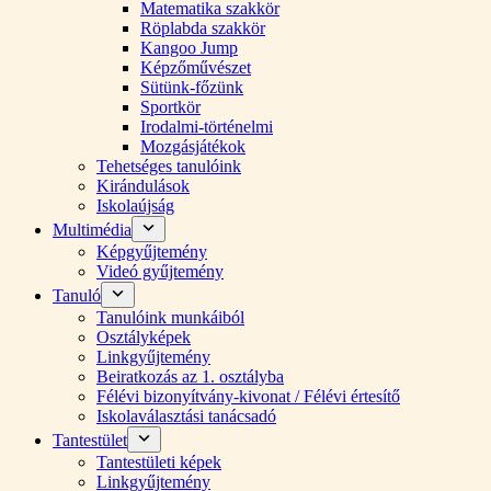
Matematika szakkör
Röplabda szakkör
Kangoo Jump
Képzőművészet
Sütünk-főzünk
Sportkör
Irodalmi-történelmi
Mozgásjátékok
Tehetséges tanulóink
Kirándulások
Iskolaújság
Multimédia
Képgyűjtemény
Videó gyűjtemény
Tanuló
Tanulóink munkáiból
Osztályképek
Linkgyűjtemény
Beiratkozás az 1. osztályba
Félévi bizonyítvány-kivonat / Félévi értesítő
Iskolaválasztási tanácsadó
Tantestület
Tantestületi képek
Linkgyűjtemény