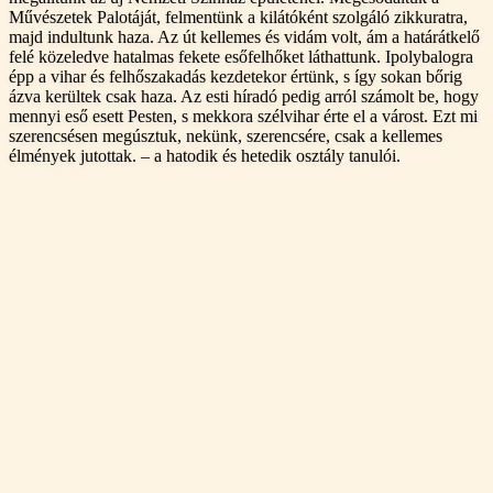
Művészetek Palotáját, felmentünk a kilátóként szolgáló zikkuratra,
majd indultunk haza. Az út kellemes és vidám volt, ám a határátkelő
felé közeledve hatalmas fekete esőfelhőket láthattunk. Ipolybalogra
épp a vihar és felhőszakadás kezdetekor értünk, s így sokan bőrig
ázva kerültek csak haza. Az esti híradó pedig arról számolt be, hogy
mennyi eső esett Pesten, s mekkora szélvihar érte el a várost. Ezt mi
szerencsésen megúsztuk, nekünk, szerencsére, csak a kellemes
élmények jutottak. – a hatodik és hetedik osztály tanulói.