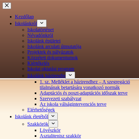
Ugrás
a
tartalomra
Kezdőlap
Iskolánkról
Iskolatörténet
Névadónkról
Iskolánk épületei
Iskolánk arculati útmutatója
Projektek és pályázatok
Közzétett dokumentumok
Kiértékelés
Iskolai oktatási program
Iskolánk házirendje
1. sz. Melléklet a házirendhez – A szegregáció
tilalmának betartására vonatkozó normák
Adaptációs és poszt-adaptációs időszak terve
Szervezeti szabályzat
Az iskola válságintervenciós terve
Elérhetőségek
Iskolánk életéből
Szakkörök
Lövészkör
Asztalitenisz szakkör