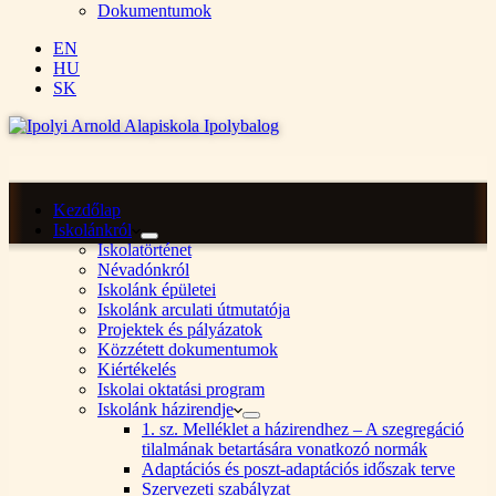
Dokumentumok
EN
HU
SK
Kezdőlap
Iskolánkról
Iskolatörténet
Névadónkról
Iskolánk épületei
Iskolánk arculati útmutatója
Projektek és pályázatok
Közzétett dokumentumok
Kiértékelés
Iskolai oktatási program
Iskolánk házirendje
1. sz. Melléklet a házirendhez – A szegregáció
tilalmának betartására vonatkozó normák
Adaptációs és poszt-adaptációs időszak terve
Szervezeti szabályzat