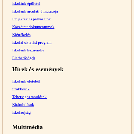
Iskolánk épületei
Iskolánk arculati útmutatója
Projektek és pályázatok
Közzétett dokumentumok
Kiértékelés
Iskolai oktatási program
Iskolánk házirendje
Elérhetőségek
Hírek és események
Iskolánk életéből
Szakkörök
Tehetséges tanulóink
Kirándulások
Iskolaújság
Multimédia