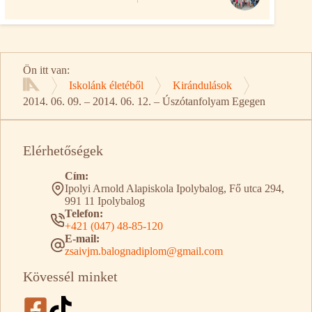
Ön itt van:
Iskolánk életéből
Kirándulások
Kezdőlap
2014. 06. 09. – 2014. 06. 12. – Úszótanfolyam Egegen
Elérhetőségek
Cím:
Ipolyi Arnold Alapiskola Ipolybalog, Fő utca 294,
991 11 Ipolybalog
Telefon:
+421 (047) 48-85-120
E-mail:
zsaivjm.balognadiplom@gmail.com
Kövessél minket