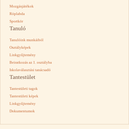
Mozgásjátékok
Röplabda
Sportkör
Tanuló
Tanulóink munkáiból
Osztályképek
Linkgyűjtemény
Beiratkozás az 1. osztályba
Iskolaválasztási tanácsadó
Tantestület
Tantestületi tagok
Tantestületi képek
Linkgyűjtemény
Dokumentumok