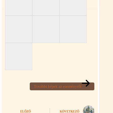
További képek az eseményről
ELŐZŐ
KÖVETKEZŐ