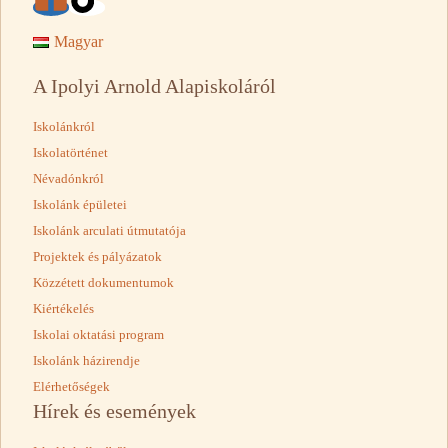
Magyar
A Ipolyi Arnold Alapiskoláról
Iskolánkról
Iskolatörténet
Névadónkról
Iskolánk épületei
Iskolánk arculati útmutatója
Projektek és pályázatok
Közzétett dokumentumok
Kiértékelés
Iskolai oktatási program
Iskolánk házirendje
Elérhetőségek
Hírek és események