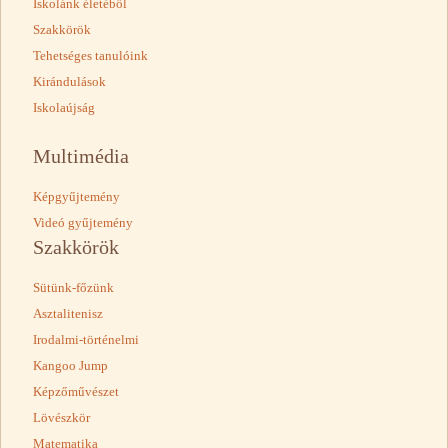
Iskolánk életéből
Szakkörök
Tehetséges tanulóink
Kirándulások
Iskolaújság
Multimédia
Képgyűjtemény
Videó gyűjtemény
Szakkörök
Sütünk-főzünk
Asztalitenisz
Irodalmi-történelmi
Kangoo Jump
Képzőművészet
Lövészkör
Matematika