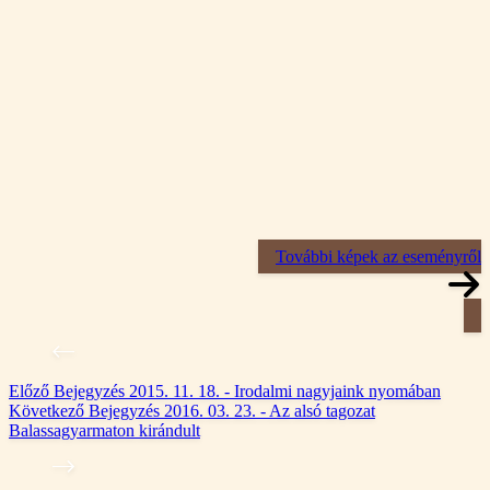
További képek az eseményről
Előző
Bejegyzés
2015. 11. 18. - Irodalmi nagyjaink nyomában
Következő
Bejegyzés
2016. 03. 23. - Az alsó tagozat
Balassagyarmaton kirándult