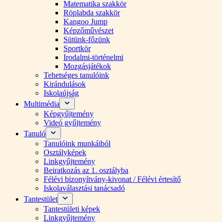
Matematika szakkör
Röplabda szakkör
Kangoo Jump
Képzőművészet
Sütünk-főzünk
Sportkör
Irodalmi-történelmi
Mozgásjátékok
Tehetséges tanulóink
Kirándulások
Iskolaújság
Multimédia
Képgyűjtemény
Videó gyűjtemény
Tanuló
Tanulóink munkáiból
Osztályképek
Linkgyűjtemény
Beiratkozás az 1. osztályba
Félévi bizonyítvány-kivonat / Félévi értesítő
Iskolaválasztási tanácsadó
Tantestület
Tantestületi képek
Linkgyűjtemény