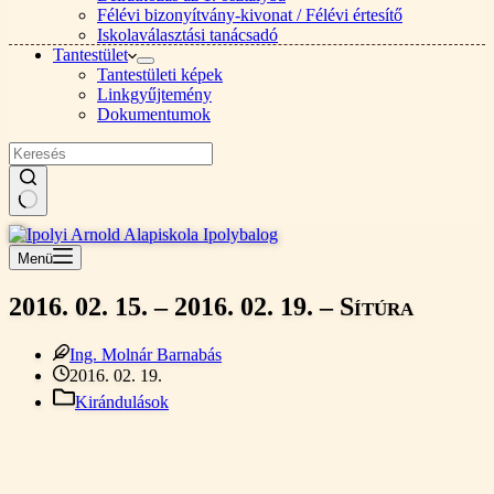
Félévi bizonyítvány-kivonat / Félévi értesítő
Iskolaválasztási tanácsadó
Tantestület
Tantestületi képek
Linkgyűjtemény
Dokumentumok
Nincs
találat
Menü
2016. 02. 15. – 2016. 02. 19. – Sítúra
Ing. Molnár Barnabás
2016. 02. 19.
Kirándulások