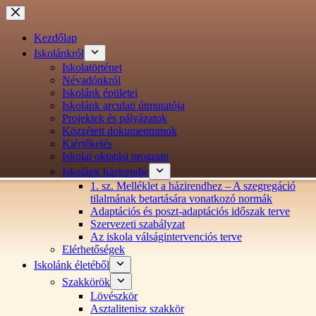
Ugrás
a
tartalomra
Kezdőlap
Iskolánkról
Iskolatörténet
Névadónkról
Iskolánk épületei
Iskolánk arculati útmutatója
Projektek és pályázatok
Közzétett dokumentumok
Kiértékelés
Iskolai oktatási program
Iskolánk házirendje
1. sz. Melléklet a házirendhez – A szegregáció
tilalmának betartására vonatkozó normák
Adaptációs és poszt-adaptációs időszak terve
Szervezeti szabályzat
Az iskola válságintervenciós terve
Elérhetőségek
Iskolánk életéből
Szakkörök
Lövészkör
Asztalitenisz szakkör