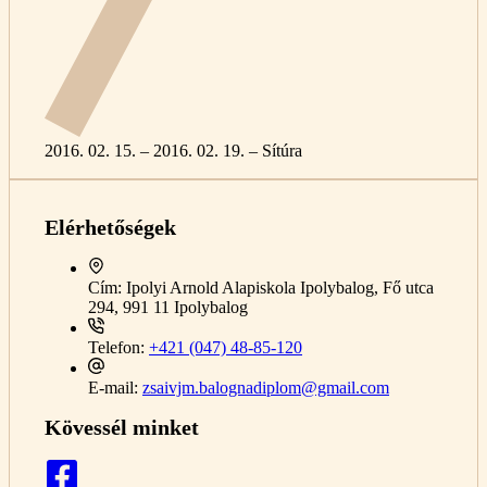
2016. 02. 15. – 2016. 02. 19. – Sítúra
Elérhetőségek
Cím:
Ipolyi Arnold Alapiskola Ipolybalog, Fő utca
294, 991 11 Ipolybalog
Telefon:
+421 (047) 48-85-120
E-mail:
zsaivjm.balognadiplom@gmail.com
Kövessél minket