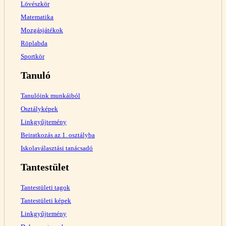
Lövészkör
Matematika
Mozgásjátékok
Röplabda
Sportkör
Tanuló
Tanulóink munkáiból
Osztályképek
Linkgyűjtemény
Beiratkozás az 1. osztályba
Iskolaválasztási tanácsadó
Tantestület
Tantestületi tagok
Tantestületi képek
Linkgyűjtemény