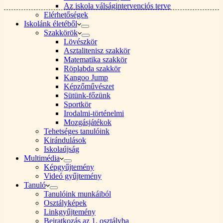
Az iskola válságintervenciós terve
Elérhetőségek
Iskolánk életéből
Szakkörök
Lövészkör
Asztalitenisz szakkör
Matematika szakkör
Röplabda szakkör
Kangoo Jump
Képzőművészet
Sütünk-főzünk
Sportkör
Irodalmi-történelmi
Mozgásjátékok
Tehetséges tanulóink
Kirándulások
Iskolaújság
Multimédia
Képgyűjtemény
Videó gyűjtemény
Tanuló
Tanulóink munkáiból
Osztályképek
Linkgyűjtemény
Beiratkozás az 1. osztályba