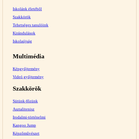
Iskolánk életéből
Szakkörök
Tehetséges tanulóink
Kirándulások
Iskolaújság
Multimédia
Képgyűjtemény
Videó gyűjtemény
Szakkörök
Sütünk-főzünk
Asztalitenisz
Irodalmi-történelmi
Kangoo Jump
Képzőművészet