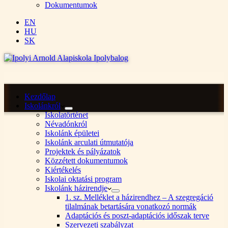
Dokumentumok
EN
HU
SK
Kezdőlap
Iskolánkról
Iskolatörténet
Névadónkról
Iskolánk épületei
Iskolánk arculati útmutatója
Projektek és pályázatok
Közzétett dokumentumok
Kiértékelés
Iskolai oktatási program
Iskolánk házirendje
1. sz. Melléklet a házirendhez – A szegregáció
tilalmának betartására vonatkozó normák
Adaptációs és poszt-adaptációs időszak terve
Szervezeti szabályzat