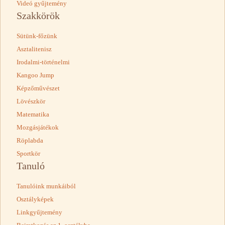
Videó gyűjtemény
Szakkörök
Sütünk-főzünk
Asztalitenisz
Irodalmi-történelmi
Kangoo Jump
Képzőművészet
Lövészkör
Matematika
Mozgásjátékok
Röplabda
Sportkör
Tanuló
Tanulóink munkáiból
Osztályképek
Linkgyűjtemény