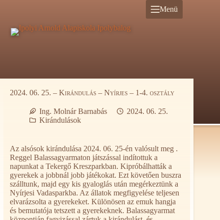
Ugrás
Menü
a
tartalomra
2024. 06. 25. – Kirándulás – Nyírjes – 1-4. osztály
Ing. Molnár Barnabás
2024. 06. 25.
Kirándulások
Az alsósok kirándulása 2024. 06. 25-én valósult meg .
Reggel Balassagyarmaton játszással indítottuk a
napunkat a Tekergő Kreszparkban. Kipróbálhatták a
gyerekek a jobbnál jobb játékokat. Ezt követően buszra
szálltunk, majd egy kis gyaloglás után megérkeztünk a
Nyírjesi Vadasparkba. Az állatok megfigyelése teljesen
elvarázsolta a gyerekeket. Különösen az emuk hangja
és bemutatója tetszett a gyerekeknek. Balassagyarmat
központján fagyizással zártuk a kirándulást, és