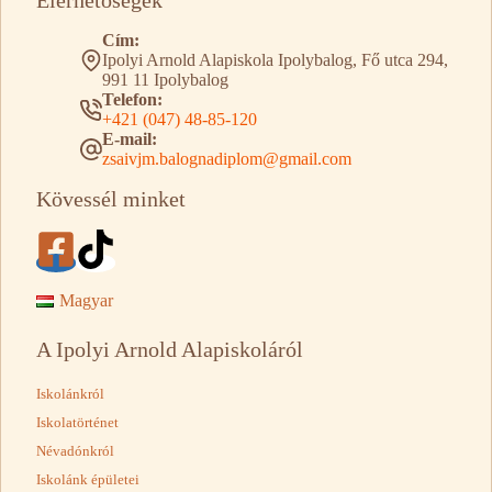
Elérhetőségek
Cím:
Ipolyi Arnold Alapiskola Ipolybalog, Fő utca 294,
991 11 Ipolybalog
Telefon:
+421 (047) 48-85-120
E-mail:
zsaivjm.balognadiplom@gmail.com
Kövessél minket
Magyar
A Ipolyi Arnold Alapiskoláról
Iskolánkról
Iskolatörténet
Névadónkról
Iskolánk épületei