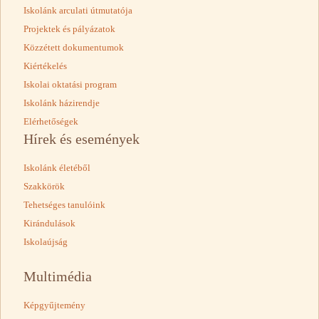
Iskolánk arculati útmutatója
Projektek és pályázatok
Közzétett dokumentumok
Kiértékelés
Iskolai oktatási program
Iskolánk házirendje
Elérhetőségek
Hírek és események
Iskolánk életéből
Szakkörök
Tehetséges tanulóink
Kirándulások
Iskolaújság
Multimédia
Képgyűjtemény