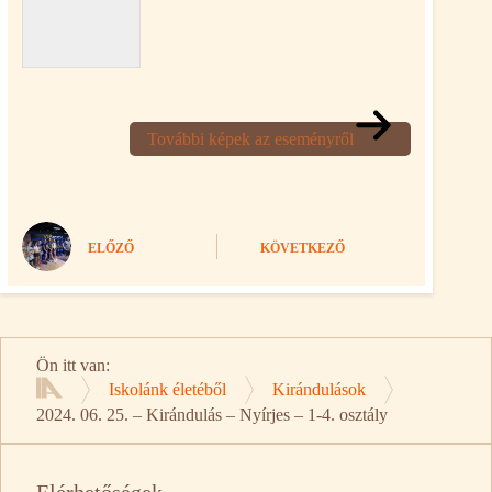
További képek az eseményről
ELŐZŐ
KÖVETKEZŐ
Ön itt van:
Iskolánk életéből
Kirándulások
Kezdőlap
2024. 06. 25. – Kirándulás – Nyírjes – 1-4. osztály