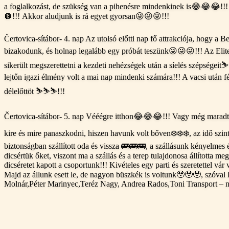
a foglalkozást, de szükség van a pihenésre mindenkinek is😂😂😂!!! 
🪩!!! Akkor aludjunk is rá egyet gyorsan😜😜😜!!!
Čertovica-sítábor- 4. nap Az utolsó előtti nap fő attrakciója, hogy a 
bizakodunk, és holnap legalább egy próbát teszünk😜😜😜!!! Az Elite 
sikerült megszerettetni a kezdeti nehézségek után a síelés szépségeit⛷
lejtőn igazi élmény volt a mai nap mindenki számára!!! A vacsi után f
délelőttöt ⛷️⛷️⛷️!!!
Čertovica-sítábor- 5. nap Vééégre itthon😂😂😂!!! Vagy még maradt
kire és mire panaszkodni, hiszen havunk volt bőven❄️❄️❄️, az idő sz
biztonságban szállított oda és vissza 🚌🚌🚌, a szállásunk kényelme
dicsértük őket, viszont ma a szállás és a terep tulajdonosa állította
dicséretet kapott a csoportunk!!! Kivételes egy parti és szeretettel vá
Majd az állunk esett le, de nagyon büszkék is voltunk🥹🥹🥹, szóval
Molnár,Péter Marinyec,Teréz Nagy, Andrea Rados,Toni Transport – né