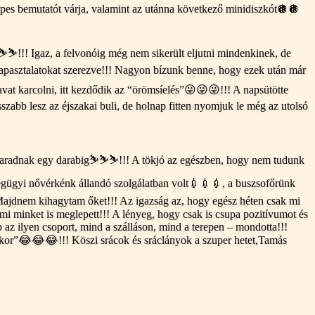
épes bemutatót várja, valamint az utánna következő minidiszkót🪩🪩
️⛷️⛷️!!! Igaz, a felvonóig még nem sikerült eljutni mindenkinek, de
 tapasztalatokat szerezve!!! Nagyon bízunk benne, hogy ezek után már
havat karcolni, itt kezdődik az “örömsíelés”😜😜😜!!! A napsütötte
zabb lesz az éjszakai buli, de holnap fitten nyomjuk le még az utolsó
aradnak egy darabig⛷️⛷️⛷️!!! A tökjó az egészben, hogy nem tudunk
ségügyi nővérkénk állandó szolgálatban volt💉💉💉, a buszsofőrünk
Majdnem kihagytam őket!!! Az igazság az, hogy egész héten csak mi
mi minket is meglepett!!! A lényeg, hogy csak is csupa pozitívumot és
bb az ilyen csoport, mind a szálláson, mind a terepen – mondotta!!!
ekkor”😂😂😂!!! Köszi srácok és sráclányok a szuper hetet,Tamás