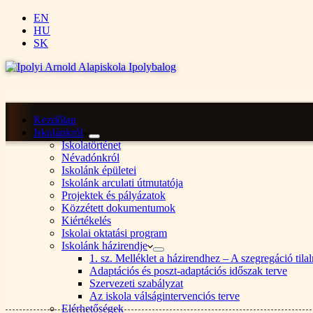
EN
HU
SK
Kezdőlap
Iskolánkról
Iskolatörténet
Névadónkról
Iskolánk épületei
Iskolánk arculati útmutatója
Projektek és pályázatok
Közzétett dokumentumok
Kiértékelés
Iskolai oktatási program
Iskolánk házirendje
1. sz. Melléklet a házirendhez – A szegregáció ti
Adaptációs és poszt-adaptációs időszak terve
Szervezeti szabályzat
Az iskola válságintervenciós terve
Elérhetőségek