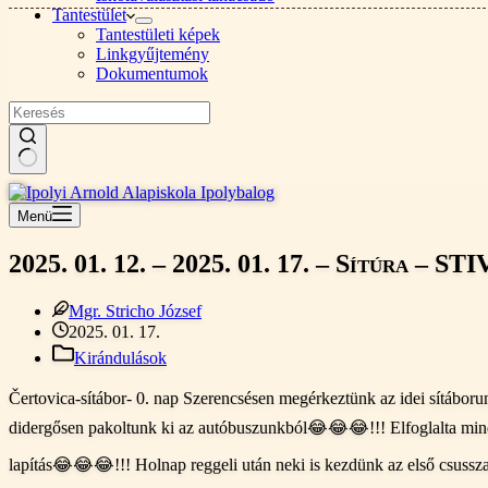
Tantestület
Tantestületi képek
Linkgyűjtemény
Dokumentumok
Nincs
találat
Menü
2025. 01. 12. – 2025. 01. 17. – Sítúra – ST
Mgr. Stricho József
2025. 01. 17.
Kirándulások
Čertovica-sítábor- 0. nap Szerencsésen megérkeztünk az idei sítáborunk
didergősen pakoltunk ki az autóbuszunkból😂😂😂!!! Elfoglalta minde
lapítás😂😂😂!!! Holnap reggeli után neki is kezdünk az első csussz