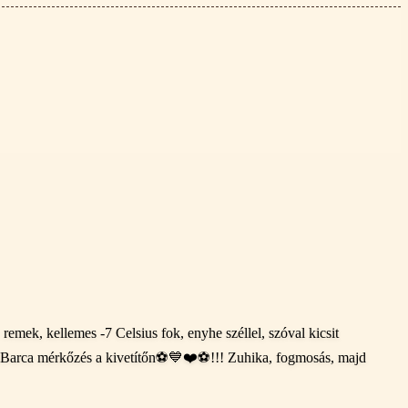
remek, kellemes -7 Celsius fok, enyhe széllel, szóval kicsit
l-Barca mérkőzés a kivetítőn⚽️💙❤️⚽️!!! Zuhika, fogmosás, majd