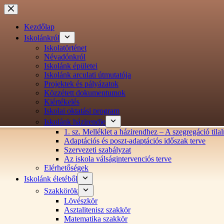
Ugrás
a
tartalomra
Kezdőlap
Iskolánkról
Iskolatörténet
Névadónkról
Iskolánk épületei
Iskolánk arculati útmutatója
Projektek és pályázatok
Közzétett dokumentumok
Kiértékelés
Iskolai oktatási program
Iskolánk házirendje
1. sz. Melléklet a házirendhez – A szegregáció ti
Adaptációs és poszt-adaptációs időszak terve
Szervezeti szabályzat
Az iskola válságintervenciós terve
Elérhetőségek
Iskolánk életéből
Szakkörök
Lövészkör
Asztalitenisz szakkör
Matematika szakkör