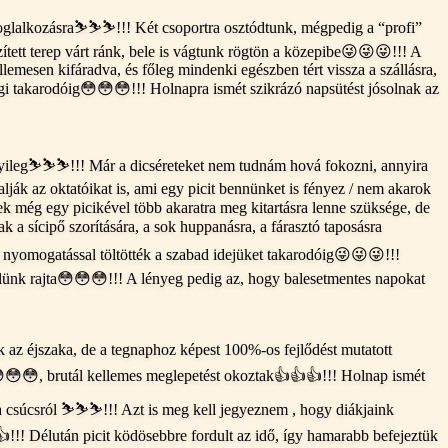
 foglalkozásra⛷️⛷️⛷️!!! Két csoportra osztódtunk, mégpedig a “profi”
zített terep várt ránk, bele is vágtunk rögtön a közepibe😜😜😜!!! A
ellemesen kifáradva, és főleg mindenki egészben tért vissza a szállásra,
progi takarodóig😳😳😳!!! Holnapra ismét szikrázó napsütést jósolnak az
ényileg⛷️⛷️⛷️!!! Már a dicséreteket nem tudnám hová fokozni, annyira
lják az oktatóikat is, ami egy picit bennünket is fényez / nem akarok
k még egy picikével több akaratra meg kitartásra lenne szüksége, de
a sícipő szorítására, a sok huppanásra, a fárasztó taposásra
 nyomogatással töltötték a szabad idejüket takarodóig😜😜😜!!!
ülünk rajta😳😳😳!!! A lényeg pedig az, hogy balesetmentes napokat
az éjszaka, de a tegnaphoz képest 100%-os fejlődést mutatott
n😳😳😳, brutál kellemes meglepetést okoztak👍👍👍!!! Holnap ismét
 a csúcsról ⛷️⛷️⛷️!!! Azt is meg kell jegyeznem , hogy diákjaink
!!! Délután picit ködösebbre fordult az idő, így hamarabb befejeztük