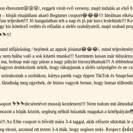
fon ébresztett😜😜😜/, reggeli virsli evő verseny, majd indulás az első
át – bínját elsajátítani akaró Beginner csoport😂😂😂!!! Ideálisan elkés
n teljesített!!! Jó hangulatban telt a nap és jó pár km-t lesíeltünk!!! K
 egy kis kötelező vetítés és előadás a síelés szabályairól, majd szabad 
⛷️⛷️!!!
 mind időjárásilag / bejöttek az appok jóslatai😂😂😂/, mind teljesítm
y nem hiába való a sok kitartó munka!!! Szerintem lassan már túlszárnya
 ma, holnap már egy páran a nagy pályán bizonyíthatnak!!! A többiekne
yon drukkolunk nekik, hogy rákapjanak a síelés szépségére és ne csak 
k szórakoztak a szobákon, kártya partik vagy éppen TikTok és Snapchat
z, fáradtság meg egyebek, de biztos vagyok benne, hogy hamar túllend
soport ⛷️⛷️⛷️dicséretével muszáj kezdenem!!! Nem tudom mit álmodtak 
omozott a bóják között, segítség nélkül húzatták magukat a kötélpályá
!! Az Elite csoport is bővült mára 3-4 taggal, akik először siklottak le
g elesni, azonnal ott terem 3-4 diák, hogy segísen neki- Respect 👍👍