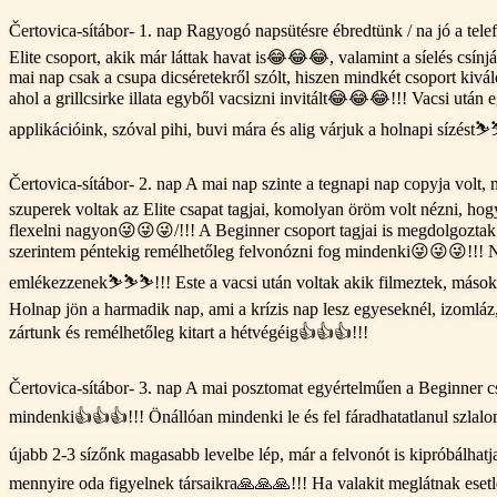
Čertovica-sítábor- 1. nap Ragyogó napsütésre ébredtünk / na jó a tele
Elite csoport, akik már láttak havat is😂😂😂, valamint a síelés csínj
mai nap csak a csupa dicséretekről szólt, hiszen mindkét csoport kiválóa
ahol a grillcsirke illata egyből vacsizni invitált😂😂😂!!! Vacsi után
applikációink, szóval pihi, buvi mára és alig várjuk a holnapi sízést⛷️
Čertovica-sítábor- 2. nap A mai nap szinte a tegnapi nap copyja volt,
szuperek voltak az Elite csapat tagjai, komolyan öröm volt nézni, hog
flexelni nagyon😜😜😜/!!! A Beginner csoport tagjai is megdolgoztak
szerintem péntekig remélhetőleg felvonózni fog mindenki😜😜😜!!! Nag
emlékezzenek⛷️⛷️⛷️!!! Este a vacsi után voltak akik filmeztek, máso
Holnap jön a harmadik nap, ami a krízis nap lesz egyeseknél, izomlá
zártunk és remélhetőleg kitart a hétvégéig👍👍👍!!!
Čertovica-sítábor- 3. nap A mai posztomat egyértelműen a Beginner c
mindenki👍👍👍!!! Önállóan mindenki le és fel fáradhatatlanul szlal
újabb 2-3 sízőnk magasabb levelbe lép, már a felvonót is kipróbálhatja!
mennyire oda figyelnek társaikra🙏🙏🙏!!! Ha valakit meglátnak esetle