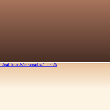
lalmának betartására vonatkozó normák