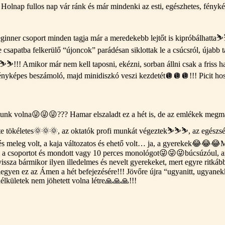
Holnap fullos nap vár ránk és már mindenki az esti, egészhetes, fényk
Beginner csoport minden tagja már a meredekebb lejtőt is kipróbálhatta⛷
csapatba felkerülő “újoncok” parádésan siklottak le a csúcsról, újabb
️⛷️⛷️!!! Amikor már nem kell taposni, ekézni, sorban állni csak a friss 
ényképes beszámoló, majd minidiszkó veszi kezdetét🪩🪩🪩!!! Picit hoss
unk volna😜😜😜??? Hamar elszaladt ez a hét is, de az emlékek megm
inte tökéletes🌞🌞🌞, az oktatók profi munkát végeztek⛷️⛷️⛷️, az egész
s és meleg volt, a kaja változatos és ehető volt… ja, a gyerekek😂😂
 meg a csoportot és mondott vagy 10 perces monológot😜😜😜búcsúzóul, a
r vissza bármikor ilyen illedelmes és nevelt gyerekeket, mert egyre ritká
 legyen ez az Ámen a hét befejezésére!!! Jövőre újra “ugyanitt, ugyan
lkületek nem jöhetett volna létre🙏🙏🙏!!!