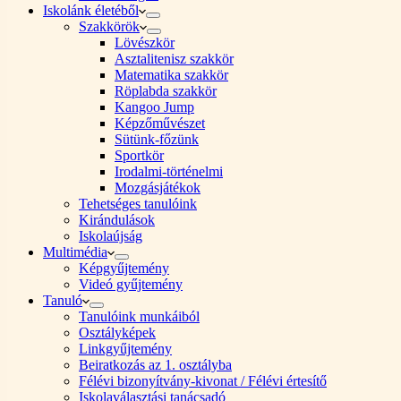
Iskolánk életéből
Szakkörök
Lövészkör
Asztalitenisz szakkör
Matematika szakkör
Röplabda szakkör
Kangoo Jump
Képzőművészet
Sütünk-főzünk
Sportkör
Irodalmi-történelmi
Mozgásjátékok
Tehetséges tanulóink
Kirándulások
Iskolaújság
Multimédia
Képgyűjtemény
Videó gyűjtemény
Tanuló
Tanulóink munkáiból
Osztályképek
Linkgyűjtemény
Beiratkozás az 1. osztályba
Félévi bizonyítvány-kivonat / Félévi értesítő
Iskolaválasztási tanácsadó