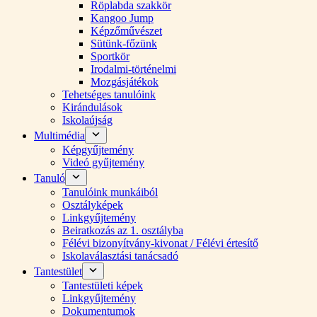
Röplabda szakkör
Kangoo Jump
Képzőművészet
Sütünk-főzünk
Sportkör
Irodalmi-történelmi
Mozgásjátékok
Tehetséges tanulóink
Kirándulások
Iskolaújság
Multimédia
Képgyűjtemény
Videó gyűjtemény
Tanuló
Tanulóink munkáiból
Osztályképek
Linkgyűjtemény
Beiratkozás az 1. osztályba
Félévi bizonyítvány-kivonat / Félévi értesítő
Iskolaválasztási tanácsadó
Tantestület
Tantestületi képek
Linkgyűjtemény
Dokumentumok