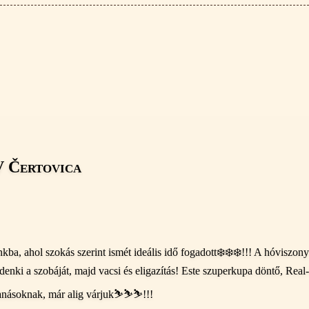
IV Čertovica
ba, ahol szokás szerint ismét ideális idő fogadott❄️❄️❄️!!! A hóviszony 
nki a szobáját, majd vacsi és eligazítás! Este szuperkupa döntő, Rea
anásoknak, már alig várjuk⛷️⛷️⛷️!!!