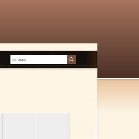
Nincs
találat