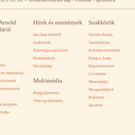
 Arnold
Hírek és események
Szakkörök
láról
Iskolánk életéből
Sütünk-főzünk
Szakkörök
Asztalitenisz
Tehetséges tanulóink
Irodalmi-történelmi
Kirándulások
Kangoo Jump
etei
Iskolaújság
Képzőművészet
lati útmutatója
Lövészkör
Multimédia
pályázatok
Matematika
okumentumok
Mozgásjátékok
Képgyűjtemény
Röplabda
Videó gyűjtemény
ási program
Sportkör
rendje
k