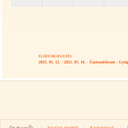
ELŐZŐ
BEJEGYZÉS
2025. 05. 12. - 2025. 05. 16. - Úszótanfolyam - Gyű
Ön itt van:
Iskolánk életéből
Kirándulások