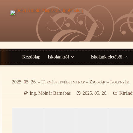
Ugrás
a
tartalomra
Kezdőlap
Iskolánkról
Iskolánk életéből
2025. 05. 26. – Természetvédelmi nap – Zsobrák – Ipolynyék
Ing. Molnár Barnabás
2025. 05. 26.
Kiránd