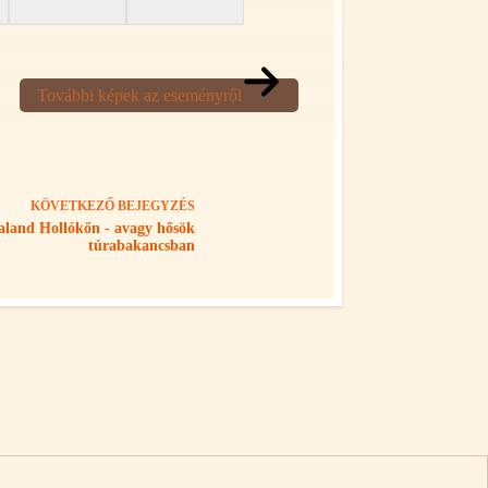
További képek az eseményről
KÖVETKEZŐ
BEJEGYZÉS
kaland Hollókőn - avagy hősök
túrabakancsban