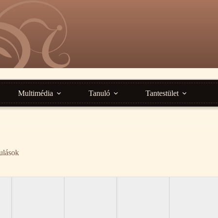
Multimédia
Tanuló
Tantestület
ulások