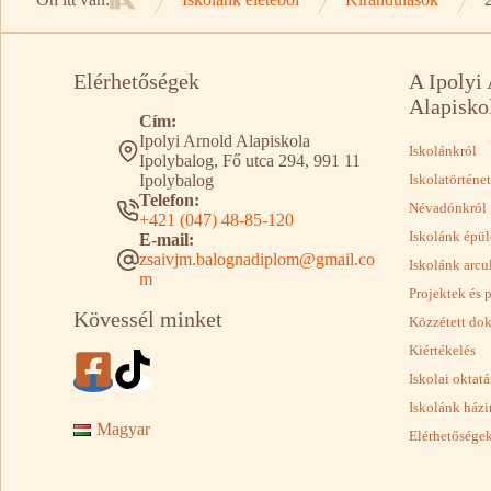
Kezdőlap
Elérhetőségek
A Ipolyi
Alapisko
Cím:
Ipolyi Arnold Alapiskola
Iskolánkról
Ipolybalog, Fő utca 294, 991 11
Ipolybalog
Iskolatörténet
Telefon:
Névadónkról
+421 (047) 48-85-120
Iskolánk épül
E-mail:
zsaivjm.balognadiplom@gmail.co
Iskolánk arcu
m
Projektek és 
Kövessél minket
Közzétett d
Kiértékelés
Iskolai oktat
Iskolánk házi
Magyar
Elérhetősége