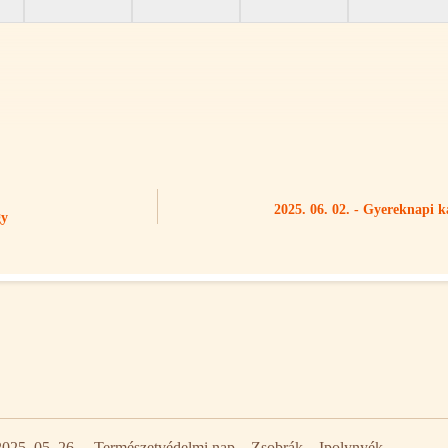
2025. 06. 02. - Gyereknapi 
gy
2025. 05. 26. – Természetvédelmi nap – Zsobrák – Ipolynyék