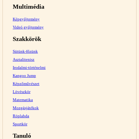
Multimédia
Képgyűjtemény
Videó gyűjtemény
Szakkörök
Sütünk-főzünk
Asztalitenisz
Irodalmi-történelmi
Kangoo Jump
Képzőművészet
Lövészkör
Matematika
Mozgásjátékok
Röplabda
Sportkör
Tanuló