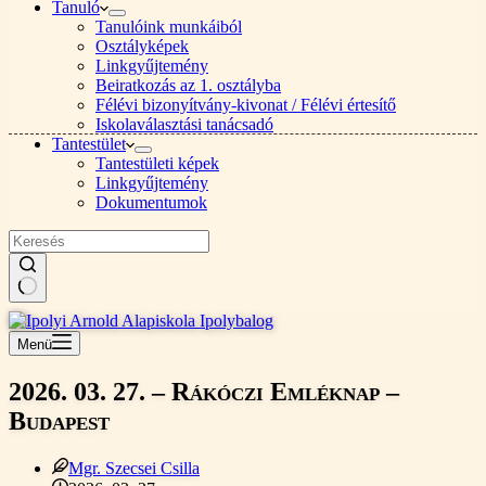
Tanuló
Tanulóink munkáiból
Osztályképek
Linkgyűjtemény
Beiratkozás az 1. osztályba
Félévi bizonyítvány-kivonat / Félévi értesítő
Iskolaválasztási tanácsadó
Tantestület
Tantestületi képek
Linkgyűjtemény
Dokumentumok
Nincs
találat
Menü
2026. 03. 27. – Rákóczi Emléknap –
Budapest
Mgr. Szecsei Csilla