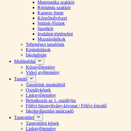
Matematika szakkör
Röplabda szakkör
Kangoo Jump
Képzőművészet
Sütünk-főzünk
Sportkör
Irodalmi-történelmi
Mozgásjátékok
Tehetséges tanulóink
Kirándulások
Iskolaújság
Multimédia
Képgyűjtemény
Videó gyűjtemény
Tanuló
Tanulóink munkáiból
Osztályképek
Linkgyűjtemény
Beiratkozás az 1. osztályba
Félévi bizonyítvány-kivonat / Félévi értesítő
Iskolaválasztási tanácsadó
Tantestület
Tantestületi képek
Linkgyűjtemény