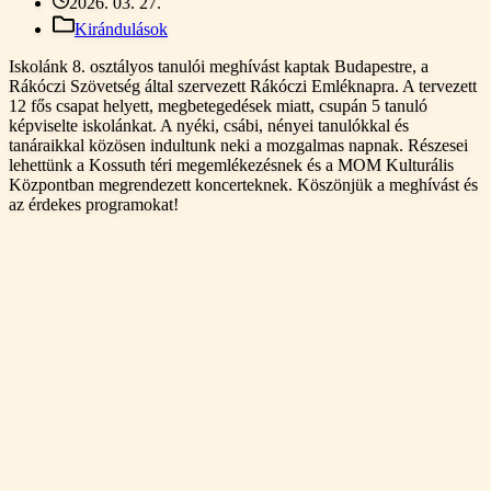
2026. 03. 27.
Kirándulások
Iskolánk 8. osztályos tanulói meghívást kaptak Budapestre, a
Rákóczi Szövetség által szervezett Rákóczi Emléknapra. A tervezett
12 fős csapat helyett, megbetegedések miatt, csupán 5 tanuló
képviselte iskolánkat. A nyéki, csábi, nényei tanulókkal és
tanáraikkal közösen indultunk neki a mozgalmas napnak. Részesei
lehettünk a Kossuth téri megemlékezésnek és a MOM Kulturális
Központban megrendezett koncerteknek. Köszönjük a meghívást és
az érdekes programokat!