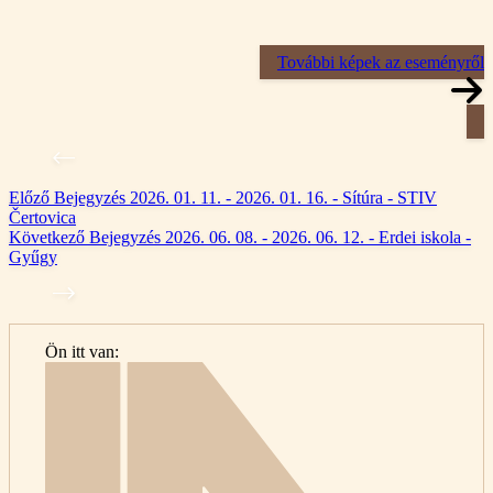
További képek az eseményről
Előző
Bejegyzés
2026. 01. 11. - 2026. 01. 16. - Sítúra - STIV
Čertovica
Következő
Bejegyzés
2026. 06. 08. - 2026. 06. 12. - Erdei iskola -
Gyűgy
Ön itt van:
Kezdő