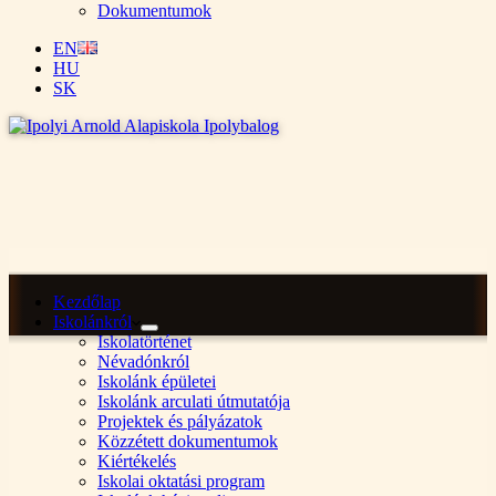
Dokumentumok
EN
HU
SK
Kezdőlap
Iskolánkról
Iskolatörténet
Névadónkról
Iskolánk épületei
Iskolánk arculati útmutatója
Projektek és pályázatok
Közzétett dokumentumok
Kiértékelés
Iskolai oktatási program