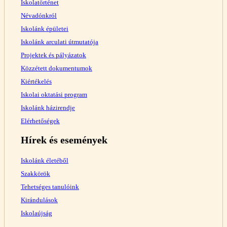
Iskolatörténet
Névadónkról
Iskolánk épületei
Iskolánk arculati útmutatója
Projektek és pályázatok
Közzétett dokumentumok
Kiértékelés
Iskolai oktatási program
Iskolánk házirendje
Elérhetőségek
Hírek és események
Iskolánk életéből
Szakkörök
Tehetséges tanulóink
Kirándulások
Iskolaújság