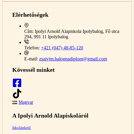
Elérhetőségek
Cím:
Ipolyi Arnold Alapiskola Ipolybalog, Fő utca
294, 991 11 Ipolybalog
Telefon:
+421 (047) 48-85-120
E-mail:
zsaivjm.balognadiplom@gmail.com
Kövessél minket
Magyar
A Ipolyi Arnold Alapiskoláról
Iskolánkról