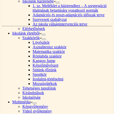
Iskolánk házirendje
1. sz. Melléklet a házirendhez – A szegregáció
tilalmának betartására vonatkozó normák
Adaptációs és poszt-adaptációs időszak terve
Szervezeti szabályzat
Az iskola válságintervenciós terve
Elérhetőségek
Iskolánk életéből
Szakkörök
Lövészkör
Asztalitenisz szakkör
Matematika szakkör
Röplabda szakkör
Kangoo Jump
Képzőművészet
Sütünk-főzünk
Sportkör
Irodalmi-történelmi
Mozgásjátékok
Tehetséges tanulóink
Kirándulások
Iskolaújság
Multimédia
Képgyűjtemény
Videó gyűjtemény