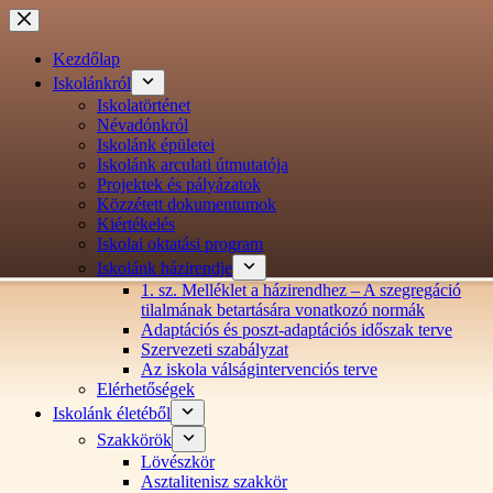
Ugrás
a
tartalomra
Kezdőlap
Iskolánkról
Iskolatörténet
Névadónkról
Iskolánk épületei
Iskolánk arculati útmutatója
Projektek és pályázatok
Közzétett dokumentumok
Kiértékelés
Iskolai oktatási program
Iskolánk házirendje
1. sz. Melléklet a házirendhez – A szegregáció
tilalmának betartására vonatkozó normák
Adaptációs és poszt-adaptációs időszak terve
Szervezeti szabályzat
Az iskola válságintervenciós terve
Elérhetőségek
Iskolánk életéből
Szakkörök
Lövészkör
Asztalitenisz szakkör