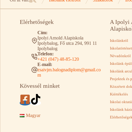
Kezdőlap
Elérhetőségek
A Ipolyi
Alapisko
Cím:
Ipolyi Arnold Alapiskola
Iskolánkról
Ipolybalog, Fő utca 294, 991 11
Ipolybalog
Iskolatörténet
Telefon:
Névadónkról
+421 (047) 48-85-120
Iskolánk épül
E-mail:
zsaivjm.balognadiplom@gmail.co
Iskolánk arcu
m
Projektek és 
Kövessél minket
Közzétett d
Kiértékelés
Iskolai oktat
Iskolánk házi
Magyar
Elérhetősége