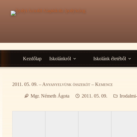
Ugrás
a
tartalomra
Kezdőlap
Iskolánkról
Iskolánk életéből
2011. 05. 09. – Anyanyelvünk összeköt – Kemence
Mgr. Németh Ágota
2011. 05. 09.
Irodalmi