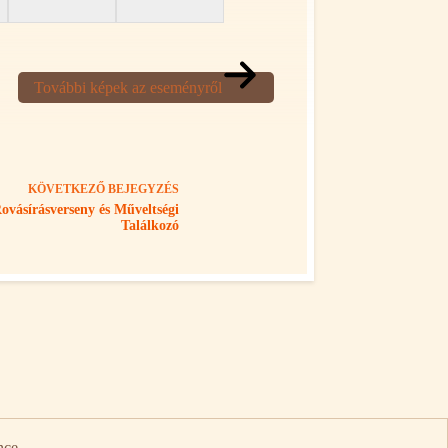
További képek az eseményről
KÖVETKEZŐ
BEJEGYZÉS
Rovásírásverseny és Műveltségi
Találkozó
nce