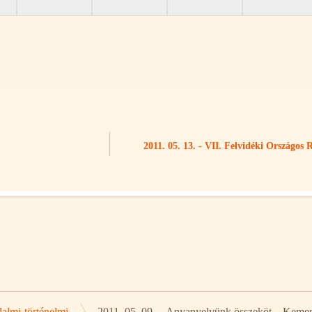
2011. 05. 13. - VII. Felvidéki Országos 
dalmi-történelmi
2011. 05. 09. – Anyanyelvünk összeköt – Keme