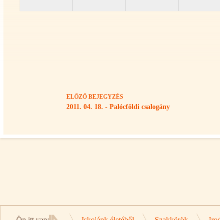
ELŐZŐ
BEJEGYZÉS
2011. 04. 18. - Palócföldi csalogány
Ön itt van:
Iskolánk életéből
Szakkörök
Iro