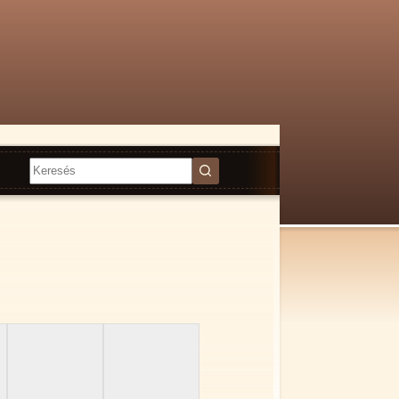
Nincs
találat