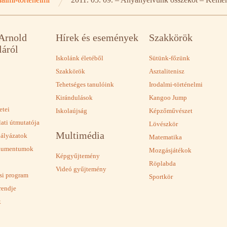
 Arnold
Hírek és események
Szakkörök
láról
Iskolánk életéből
Sütünk-főzünk
Szakkörök
Asztalitenisz
Tehetséges tanulóink
Irodalmi-történelmi
Kirándulások
Kangoo Jump
etei
Iskolaújság
Képzőművészet
lati útmutatója
Lövészkör
Multimédia
pályázatok
Matematika
okumentumok
Mozgásjátékok
Képgyűjtemény
Röplabda
Videó gyűjtemény
ási program
Sportkör
rendje
k