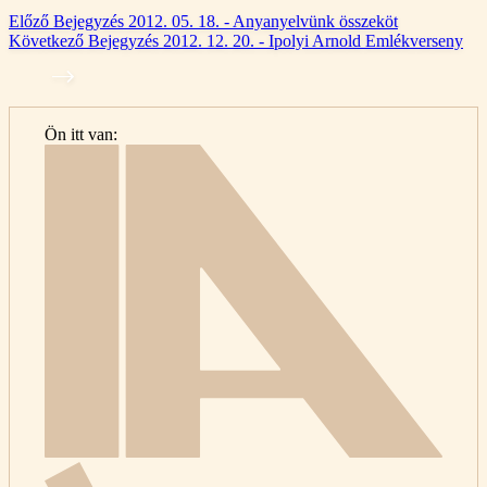
Előző
Bejegyzés
2012. 05. 18. - Anyanyelvünk összeköt
Következő
Bejegyzés
2012. 12. 20. - Ipolyi Arnold Emlékverseny
Ön itt van:
Kezdő