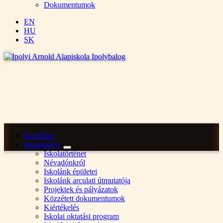
Dokumentumok
EN
HU
SK
Kezdőlap
Iskolánkról
Iskolatörténet
Névadónkról
Iskolánk épületei
Iskolánk arculati útmutatója
Projektek és pályázatok
Közzétett dokumentumok
Kiértékelés
Iskolai oktatási program