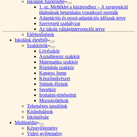
Iskolánk házirendje
1. sz. Melléklet a házirendhez – A szegregáció
tilalmának betartására vonatkozó normák
Adaptációs és poszt-adaptációs időszak terve
Szervezeti szabályzat
Az iskola válságintervenciós terve
Elérhetőségek
Iskolánk életéből
Szakkörök
Lövészkör
Asztalitenisz szakkör
Matematika szakkör
Röplabda szakkör
Kangoo Jump
Képzőművészet
Sütünk-főzünk
Sportkör
Irodalmi-történelmi
Mozgásjátékok
Tehetséges tanulóink
Kirándulások
Iskolaújság
Multimédia
Képgyűjtemény
Videó gyűjtemény