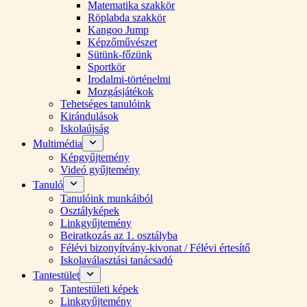
Matematika szakkör
Röplabda szakkör
Kangoo Jump
Képzőművészet
Sütünk-főzünk
Sportkör
Irodalmi-történelmi
Mozgásjátékok
Tehetséges tanulóink
Kirándulások
Iskolaújság
Multimédia
Képgyűjtemény
Videó gyűjtemény
Tanuló
Tanulóink munkáiból
Osztályképek
Linkgyűjtemény
Beiratkozás az 1. osztályba
Félévi bizonyítvány-kivonat / Félévi értesítő
Iskolaválasztási tanácsadó
Tantestület
Tantestületi képek
Linkgyűjtemény