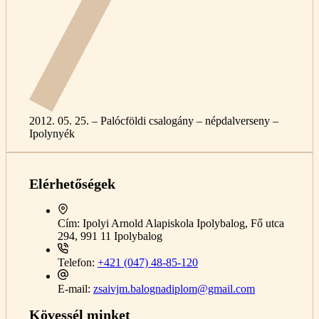
2012. 05. 25. – Palócföldi csalogány – népdalverseny –
Ipolynyék
Elérhetőségek
Cím:
Ipolyi Arnold Alapiskola Ipolybalog, Fő utca
294, 991 11 Ipolybalog
Telefon:
+421 (047) 48-85-120
E-mail:
zsaivjm.balognadiplom@gmail.com
Kövessél minket