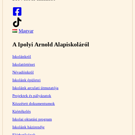
Magyar
A Ipolyi Arnold Alapiskoláról
Iskolánkról
Iskolatörténet
Névadónkról
Iskolánk épületei
Iskolánk arculati útmutatója
Projektek és pályázatok
Közzétett dokumentumok
Kiértékelés
Iskolai oktatási program
Iskolánk házirendje
Elérhetőségek