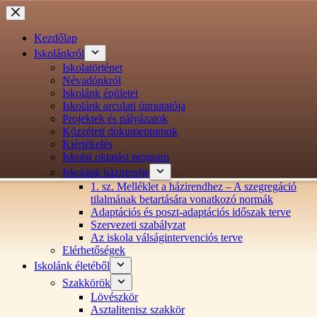
Ugrás
a
tartalomra
Kezdőlap
Iskolánkról
Iskolatörténet
Névadónkról
Iskolánk épületei
Iskolánk arculati útmutatója
Projektek és pályázatok
Közzétett dokumentumok
Kiértékelés
Iskolai oktatási program
Iskolánk házirendje
1. sz. Melléklet a házirendhez – A szegregáció
tilalmának betartására vonatkozó normák
Adaptációs és poszt-adaptációs időszak terve
Szervezeti szabályzat
Az iskola válságintervenciós terve
Elérhetőségek
Iskolánk életéből
Szakkörök
Lövészkör
Asztalitenisz szakkör