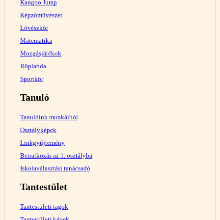
Kangoo Jump
Képzőművészet
Lövészkör
Matematika
Mozgásjátékok
Röplabda
Sportkör
Tanuló
Tanulóink munkáiból
Osztályképek
Linkgyűjtemény
Beiratkozás az 1. osztályba
Iskolaválasztási tanácsadó
Tantestület
Tantestületi tagok
Tantestületi képek