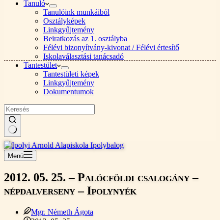
Tanuló
Tanulóink munkáiból
Osztályképek
Linkgyűjtemény
Beiratkozás az 1. osztályba
Félévi bizonyítvány-kivonat / Félévi értesítő
Iskolaválasztási tanácsadó
Tantestület
Tantestületi képek
Linkgyűjtemény
Dokumentumok
Nincs
találat
Menü
2012. 05. 25. – Palócföldi csalogány –
népdalverseny – Ipolynyék
Mgr. Németh Ágota