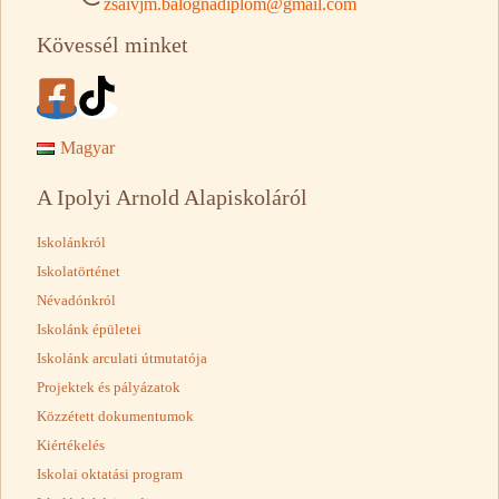
zsaivjm.balognadiplom@gmail.com
Kövessél minket
Magyar
A Ipolyi Arnold Alapiskoláról
Iskolánkról
Iskolatörténet
Névadónkról
Iskolánk épületei
Iskolánk arculati útmutatója
Projektek és pályázatok
Közzétett dokumentumok
Kiértékelés
Iskolai oktatási program