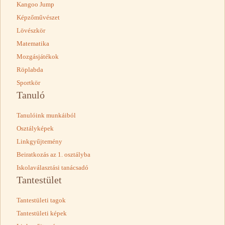
Kangoo Jump
Képzőművészet
Lövészkör
Matematika
Mozgásjátékok
Röplabda
Sportkör
Tanuló
Tanulóink munkáiból
Osztályképek
Linkgyűjtemény
Beiratkozás az 1. osztályba
Iskolaválasztási tanácsadó
Tantestület
Tantestületi tagok
Tantestületi képek