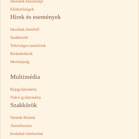
Iskolánk házirendje
Elérhetőségek
Hírek és események
Iskolánk életéből
Szakkörök
Tehetséges tanulóink
Kirándulások
Iskolaújság
Multimédia
Képgyűjtemény
Videó gyűjtemény
Szakkörök
Sütünk-főzünk
Asztalitenisz
Irodalmi-történelmi