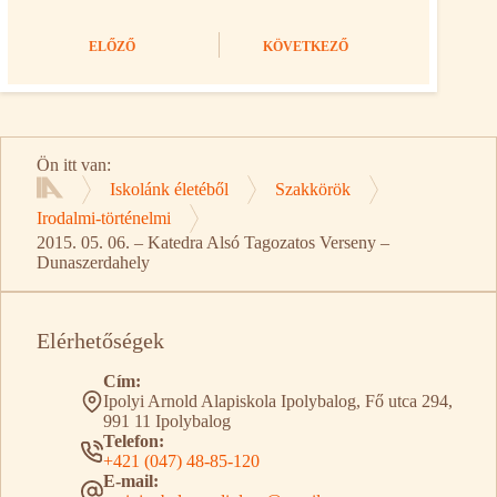
ELŐZŐ
KÖVETKEZŐ
Ön itt van:
Iskolánk életéből
Szakkörök
Kezdőlap
Irodalmi-történelmi
2015. 05. 06. – Katedra Alsó Tagozatos Verseny –
Dunaszerdahely
Elérhetőségek
Cím:
Ipolyi Arnold Alapiskola Ipolybalog, Fő utca 294,
991 11 Ipolybalog
Telefon:
+421 (047) 48-85-120
E-mail: