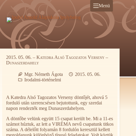
Ugrás
Menü
a
tartalomra
2015. 05. 06. – Katedra Alsó Tagozatos Verseny –
Dunaszerdahely
Mgr. Németh Ágota
2015. 05. 06.
Irodalmi-történelmi
A Katedra Alsó Tagozatos Verseny döntőjét, ahová 5
forduló után szerencsésen bejutottunk, egy szerdai
napon rendezték meg Dunaszerdahelyen.
A döntőbe velünk együtt 15 csapat került be. Mi a 11-es
számot húztuk, az lett a VIRÉMA nevű csapatunk titkos
száma. A délelőtt folyamán 8 fordulón keresztül kellett
megoldanunk különböző típusú feladatokat. Volt köztük