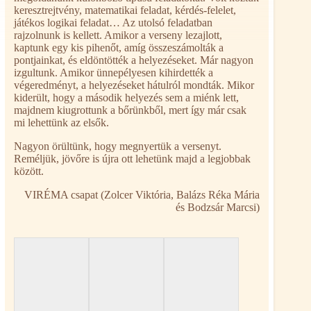
keresztrejtvény, matematikai feladat, kérdés-felelet,
játékos logikai feladat… Az utolsó feladatban
rajzolnunk is kellett. Amikor a verseny lezajlott,
kaptunk egy kis pihenőt, amíg összeszámolták a
pontjainkat, és eldöntötték a helyezéseket. Már nagyon
izgultunk. Amikor ünnepélyesen kihirdették a
végeredményt, a helyezéseket hátulról mondták. Mikor
kiderült, hogy a második helyezés sem a miénk lett,
majdnem kiugrottunk a bőrünkből, mert így már csak
mi lehettünk az elsők.
Nagyon örültünk, hogy megnyertük a versenyt.
Reméljük, jövőre is újra ott lehetünk majd a legjobbak
között.
VIRÉMA csapat (Zolcer Viktória, Balázs Réka Mária
és Bodzsár Marcsi)