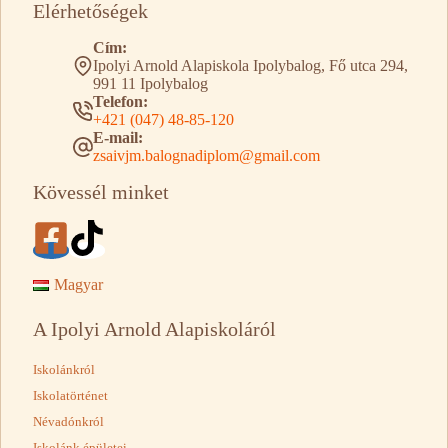
Elérhetőségek
Cím:
Ipolyi Arnold Alapiskola Ipolybalog, Fő utca 294,
991 11 Ipolybalog
Telefon:
+421 (047) 48-85-120
E-mail:
zsaivjm.balognadiplom@gmail.com
Kövessél minket
Magyar
A Ipolyi Arnold Alapiskoláról
Iskolánkról
Iskolatörténet
Névadónkról
Iskolánk épületei