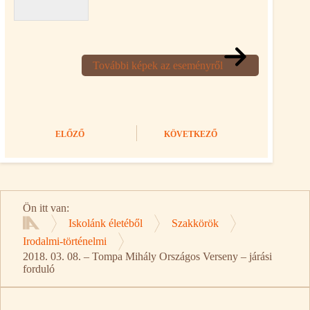
További képek az eseményről
ELŐZŐ
KÖVETKEZŐ
Ön itt van:
Iskolánk életéből
Szakkörök
Kezdőlap
Irodalmi-történelmi
2018. 03. 08. – Tompa Mihály Országos Verseny – járási
forduló