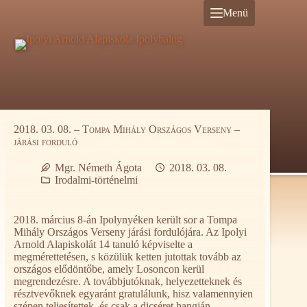
Ugrás
Menü
a
tartalomra
2018. 03. 08. – Tompa Mihály Országos Verseny –
járási forduló
Mgr. Németh Ágota
2018. 03. 08.
Irodalmi-történelmi
2018. március 8-án Ipolynyéken került sor a Tompa
Mihály Országos Verseny járási fordulójára. Az Ipolyi
Arnold Alapiskolát 14 tanuló képviselte a
megmérettetésen, s közülük ketten jutottak tovább az
országos elődöntőbe, amely Losoncon kerül
megrendezésre. A továbbjutóknak, helyezetteknek és
résztvevőknek egyaránt gratulálunk, hisz valamennyien
szépen teljesítettek, és csak a dicséret hangján