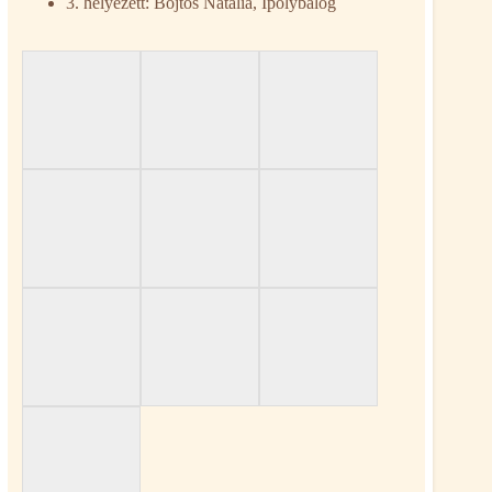
3. helyezett: Böjtös Natália, Ipolybalog