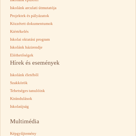
Iskolánk arculati útmutatója
Projektek és pályázatok
Közzétett dokumentumok
Kiértékelés
Iskolai oktatási program
Iskolánk házirendje
Elérhetőségek
Hírek és események
Iskolánk életéből
Szakkörök
Tehetséges tanulóink
Kirándulások
Iskolaújság
Multimédia
Képgyűjtemény