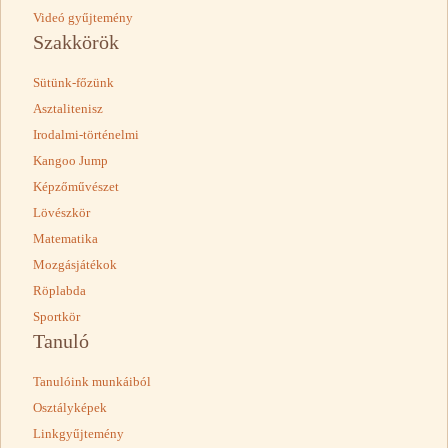
Videó gyűjtemény
Szakkörök
Sütünk-főzünk
Asztalitenisz
Irodalmi-történelmi
Kangoo Jump
Képzőművészet
Lövészkör
Matematika
Mozgásjátékok
Röplabda
Sportkör
Tanuló
Tanulóink munkáiból
Osztályképek
Linkgyűjtemény