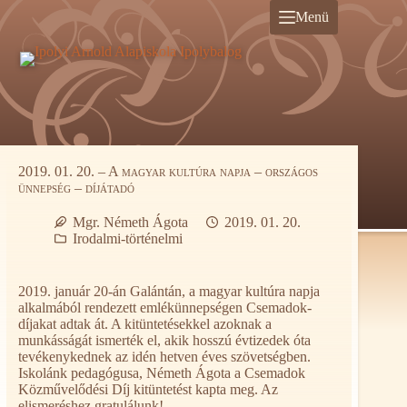
Ugrás
Menü
a
tartalomra
2019. 01. 20. – A magyar kultúra napja – országos
ünnepség – díjátadó
Mgr. Németh Ágota
2019. 01. 20.
Irodalmi-történelmi
2019. január 20-án Galántán, a magyar kultúra napja
alkalmából rendezett emlékünnepségen Csemadok-
díjakat adtak át. A kitüntetésekkel azoknak a
munkásságát ismerték el, akik hosszú évtizedek óta
tevékenykednek az idén hetven éves szövetségben.
Iskolánk pedagógusa, Németh Ágota a Csemadok
Közművelődési Díj kitüntetést kapta meg. Az
elismeréshez gratulálunk!