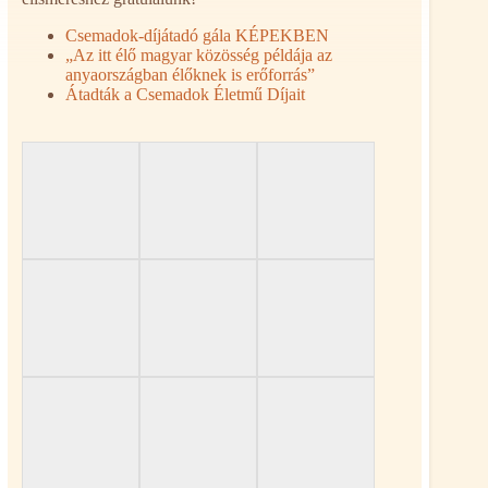
Csemadok-díjátadó gála KÉPEKBEN
„Az itt élő magyar közösség példája az
anyaországban élőknek is erőforrás”
Átadták a Csemadok Életmű Díjait