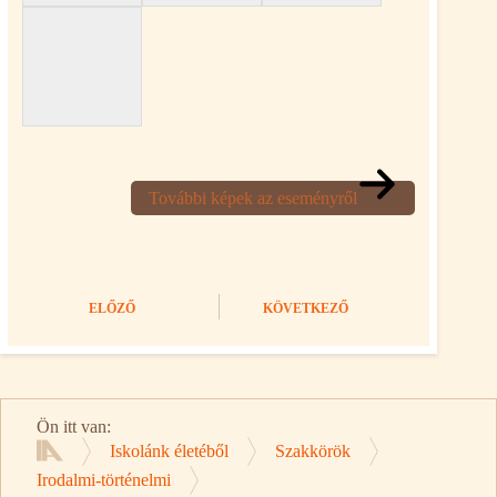
További képek az eseményről
ELŐZŐ
KÖVETKEZŐ
Ön itt van:
Iskolánk életéből
Szakkörök
Kezdőlap
Irodalmi-történelmi