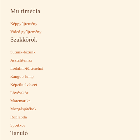
Multimédia
Képgyűjtemény
Videó gyűjtemény
Szakkörök
Sütünk-főzünk
Asztalitenisz
Irodalmi-történelmi
Kangoo Jump
Képzőművészet
Lövészkör
Matematika
Mozgásjátékok
Röplabda
Sportkör
Tanuló