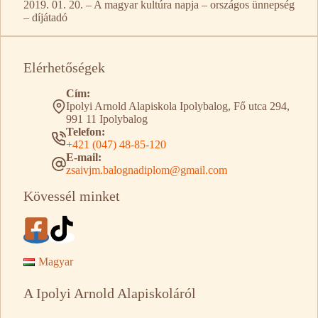
2019. 01. 20. – A magyar kultúra napja – országos ünnepség
– díjátadó
Elérhetőségek
Cím:
Ipolyi Arnold Alapiskola Ipolybalog, Fő utca 294,
991 11 Ipolybalog
Telefon:
+421 (047) 48-85-120
E-mail:
zsaivjm.balognadiplom@gmail.com
Kövessél minket
Magyar
A Ipolyi Arnold Alapiskoláról