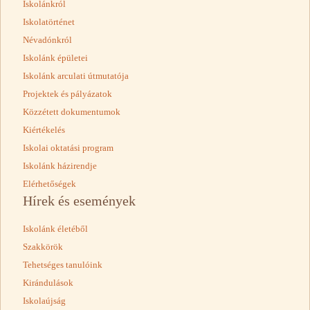
Iskolánkról
Iskolatörténet
Névadónkról
Iskolánk épületei
Iskolánk arculati útmutatója
Projektek és pályázatok
Közzétett dokumentumok
Kiértékelés
Iskolai oktatási program
Iskolánk házirendje
Elérhetőségek
Hírek és események
Iskolánk életéből
Szakkörök
Tehetséges tanulóink
Kirándulások
Iskolaújság