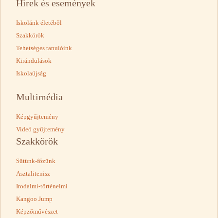
Hírek és események
Iskolánk életéből
Szakkörök
Tehetséges tanulóink
Kirándulások
Iskolaújság
Multimédia
Képgyűjtemény
Videó gyűjtemény
Szakkörök
Sütünk-főzünk
Asztalitenisz
Irodalmi-történelmi
Kangoo Jump
Képzőművészet