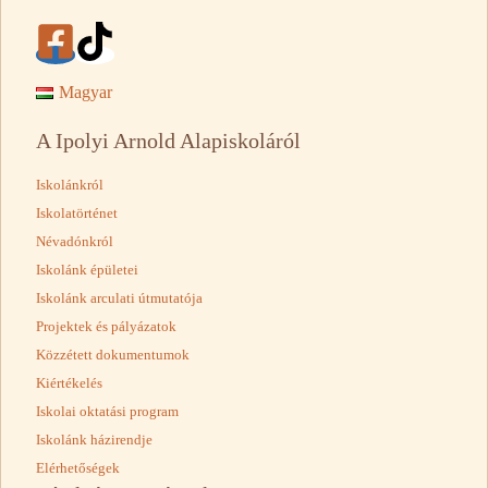
Magyar
A Ipolyi Arnold Alapiskoláról
Iskolánkról
Iskolatörténet
Névadónkról
Iskolánk épületei
Iskolánk arculati útmutatója
Projektek és pályázatok
Közzétett dokumentumok
Kiértékelés
Iskolai oktatási program
Iskolánk házirendje
Elérhetőségek