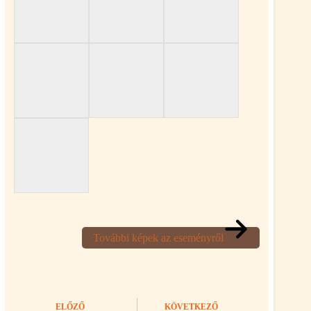
További képek az eseményről
ELŐZŐ
KÖVETKEZŐ