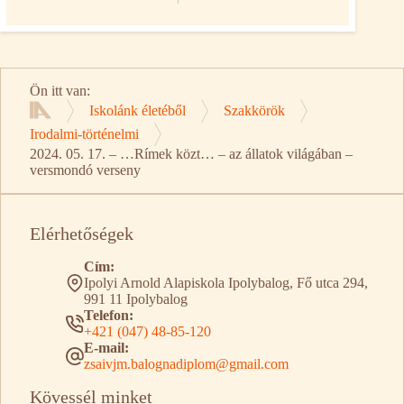
Ön itt van:
Iskolánk életéből
Szakkörök
Kezdőlap
Irodalmi-történelmi
2024. 05. 17. – …Rímek közt… – az állatok világában –
versmondó verseny
Elérhetőségek
Cím:
Ipolyi Arnold Alapiskola Ipolybalog, Fő utca 294,
991 11 Ipolybalog
Telefon:
+421 (047) 48-85-120
E-mail:
zsaivjm.balognadiplom@gmail.com
Kövessél minket