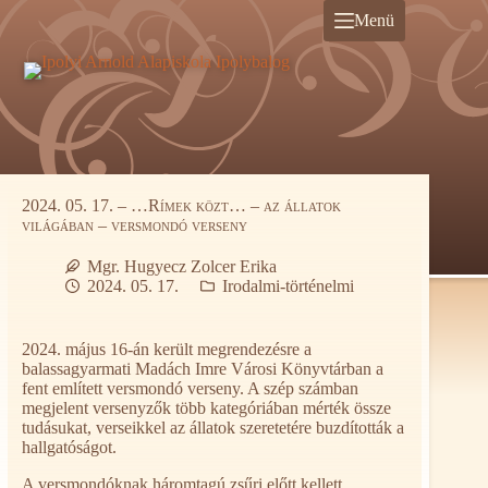
Ugrás
Menü
a
tartalomra
2024. 05. 17. – …Rímek közt… – az állatok
világában – versmondó verseny
Mgr. Hugyecz Zolcer Erika
2024. 05. 17.
Irodalmi-történelmi
2024. május 16-án került megrendezésre a
balassagyarmati Madách Imre Városi Könyvtárban a
fent említett versmondó verseny. A szép számban
megjelent versenyzők több kategóriában mérték össze
tudásukat, verseikkel az állatok szeretetére buzdították a
hallgatóságot.
A versmondóknak háromtagú zsűri előtt kellett