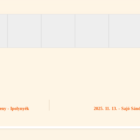
seny - Ipolynyék
2025. 11. 13. - Sajó Sán