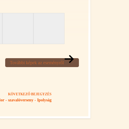
További képek az eseményről
KÖVETKEZŐ
BEJEGYZÉS
dor - szavalóverseny - Ipolyság