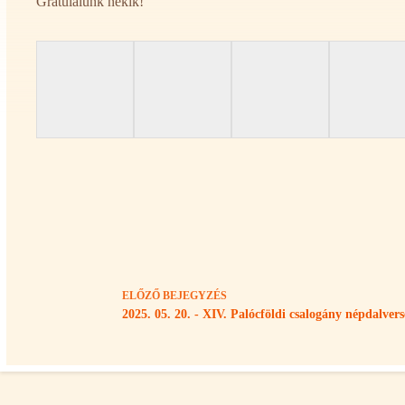
Gratulálunk nékik!
ELŐZŐ
BEJEGYZÉS
2025. 05. 20. - XIV. Palócföldi csalogány népdalver