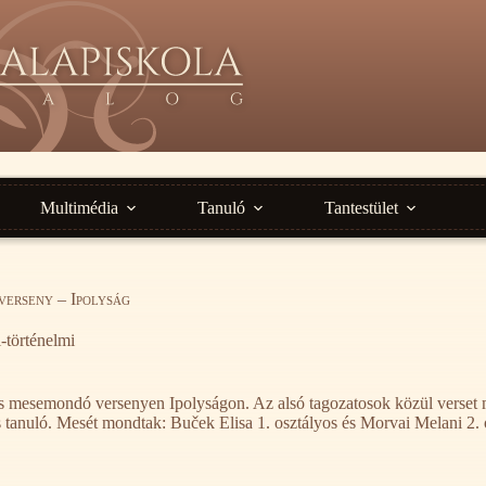
Multimédia
Tanuló
Tantestület
verseny – Ipolyság
-történelmi
és mesemondó versenyen Ipolyságon. Az alsó tagozatosok közül verset 
 tanuló. Mesét mondtak: Buček Elisa 1. osztályos és Morvai Melani 2.