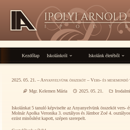
Ugrás
a
tartalomra
Kezdőlap
Iskolánkról
Iskolánk életéből
2025. 05. 21. – Anyanyelvünk összeköt – Vers- és mesemondó 
Mgr. Kelemen Mária
2025. 05. 21.
Irodalmi
Iskolánkat 5 tanuló képviselte az Anyanyelvünk összeköt vers- 
Molnár Apolka Veronika 3. osztályos és Jámbor Zoé 4. osztályos
ezüst minősítést kapott, szépen szerepelt.