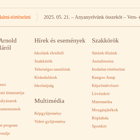
dalmi-történelmi
2025. 05. 21. – Anyanyelvünk összeköt – Vers-
 Arnold
Hírek és események
Szakkörök
láról
Iskolánk életéből
Sütünk-főzünk
Szakkörök
Asztalitenisz
Tehetséges tanulóink
Irodalmi-történelmi
Kirándulások
Kangoo Jump
etei
Iskolaújság
Képzőművészet
lati útmutatója
Lövészkör
Multimédia
pályázatok
Matematika
okumentumok
Mozgásjátékok
Képgyűjtemény
Röplabda
Videó gyűjtemény
ási program
Sportkör
rendje