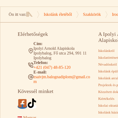
Ön itt van:
Iskolánk életéből
Szakkörök
Iro
Kezdőlap
Elérhetőségek
A Ipolyi
Alapisko
Cím:
Ipolyi Arnold Alapiskola
Iskolánkról
Ipolybalog, Fő utca 294, 991 11
Ipolybalog
Iskolatörténet
Telefon:
Névadónkról
+421 (047) 48-85-120
Iskolánk épül
E-mail:
zsaivjm.balognadiplom@gmail.co
Iskolánk arcu
m
Projektek és 
Kövessél minket
Közzétett d
Kiértékelés
Iskolai oktat
Iskolánk házi
Magyar