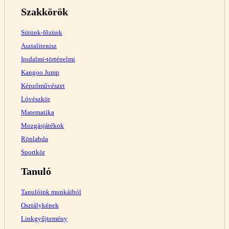
Szakkörök
Sütünk-főzünk
Asztalitenisz
Irodalmi-történelmi
Kangoo Jump
Képzőművészet
Lövészkör
Matematika
Mozgásjátékok
Röplabda
Sportkör
Tanuló
Tanulóink munkáiból
Osztályképek
Linkgyűjtemény