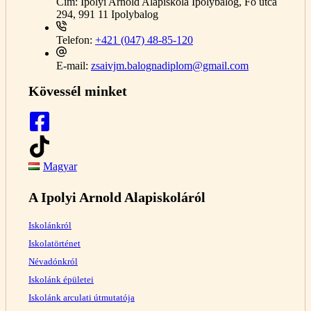
Cím:
Ipolyi Arnold Alapiskola Ipolybalog, Fő utca
294, 991 11 Ipolybalog
Telefon:
+421 (047) 48-85-120
E-mail:
zsaivjm.balognadiplom@gmail.com
Kövessél minket
Magyar
A Ipolyi Arnold Alapiskoláról
Iskolánkról
Iskolatörténet
Névadónkról
Iskolánk épületei
Iskolánk arculati útmutatója