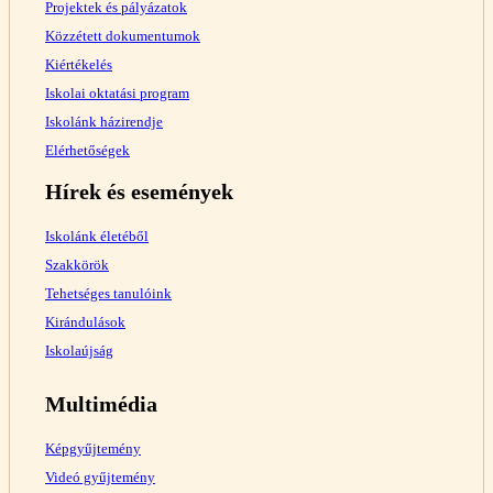
Projektek és pályázatok
Közzétett dokumentumok
Kiértékelés
Iskolai oktatási program
Iskolánk házirendje
Elérhetőségek
Hírek és események
Iskolánk életéből
Szakkörök
Tehetséges tanulóink
Kirándulások
Iskolaújság
Multimédia
Képgyűjtemény
Videó gyűjtemény