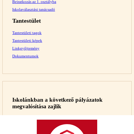
Beiratkozás az 1. osztályba
Iskolaválasztási tanácsadó
Tantestület
Tantestületi tagok
Tantestületi képek
Linkgyűjtemény
Dokumentumok
Iskolánkban a következő pályázatok
megvalósítása zajlik