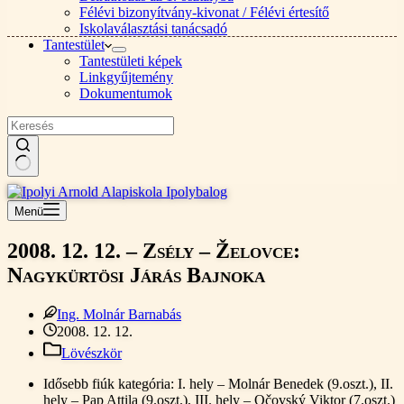
Félévi bizonyítvány-kivonat / Félévi értesítő
Iskolaválasztási tanácsadó
Tantestület
Tantestületi képek
Linkgyűjtemény
Dokumentumok
Nincs
találat
Menü
2008. 12. 12. – Zsély – Želovce:
Nagykürtösi Járás Bajnoka
Ing. Molnár Barnabás
2008. 12. 12.
Lövészkör
Idősebb fiúk kategória: I. hely – Molnár Benedek (9.oszt.), II.
hely – Pap Attila (9.oszt.), III. hely – Očovský Viktor (7.oszt.)