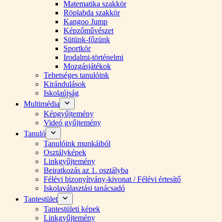
Matematika szakkör
Röplabda szakkör
Kangoo Jump
Képzőművészet
Sütünk-főzünk
Sportkör
Irodalmi-történelmi
Mozgásjátékok
Tehetséges tanulóink
Kirándulások
Iskolaújság
Multimédia
Képgyűjtemény
Videó gyűjtemény
Tanuló
Tanulóink munkáiból
Osztályképek
Linkgyűjtemény
Beiratkozás az 1. osztályba
Félévi bizonyítvány-kivonat / Félévi értesítő
Iskolaválasztási tanácsadó
Tantestület
Tantestületi képek
Linkgyűjtemény