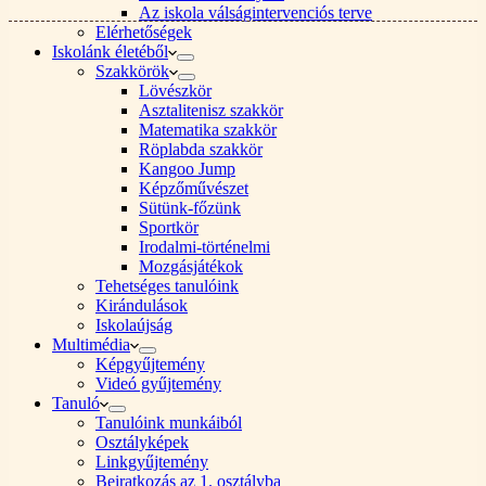
Az iskola válságintervenciós terve
Elérhetőségek
Iskolánk életéből
Szakkörök
Lövészkör
Asztalitenisz szakkör
Matematika szakkör
Röplabda szakkör
Kangoo Jump
Képzőművészet
Sütünk-főzünk
Sportkör
Irodalmi-történelmi
Mozgásjátékok
Tehetséges tanulóink
Kirándulások
Iskolaújság
Multimédia
Képgyűjtemény
Videó gyűjtemény
Tanuló
Tanulóink munkáiból
Osztályképek
Linkgyűjtemény
Beiratkozás az 1. osztályba