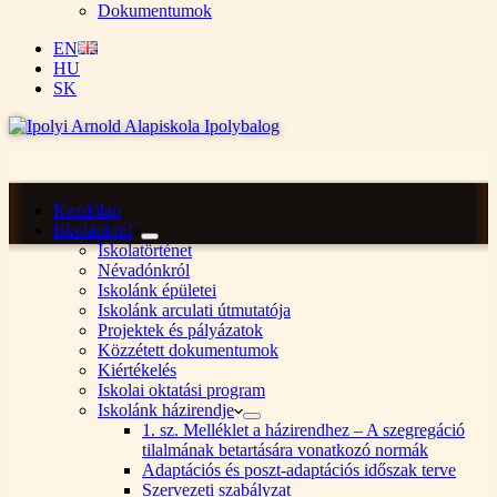
Dokumentumok
EN
HU
SK
Kezdőlap
Iskolánkról
Iskolatörténet
Névadónkról
Iskolánk épületei
Iskolánk arculati útmutatója
Projektek és pályázatok
Közzétett dokumentumok
Kiértékelés
Iskolai oktatási program
Iskolánk házirendje
1. sz. Melléklet a házirendhez – A szegregáció
tilalmának betartására vonatkozó normák
Adaptációs és poszt-adaptációs időszak terve
Szervezeti szabályzat