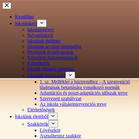
Ugrás
a
tartalomra
Kezdőlap
Iskolánkról
Iskolatörténet
Névadónkról
Iskolánk épületei
Iskolánk arculati útmutatója
Projektek és pályázatok
Közzétett dokumentumok
Kiértékelés
Iskolai oktatási program
Iskolánk házirendje
1. sz. Melléklet a házirendhez – A szegregáció
tilalmának betartására vonatkozó normák
Adaptációs és poszt-adaptációs időszak terve
Szervezeti szabályzat
Az iskola válságintervenciós terve
Elérhetőségek
Iskolánk életéből
Szakkörök
Lövészkör
Asztalitenisz szakkör