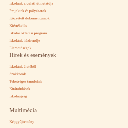
Iskolánk arculati útmutatója
Projektek és pályázatok
Közzétett dokumentumok
Kiértékelés
Iskolai oktatási program
Iskolánk házirendje
Elérhetőségek
Hírek és események
Iskolánk életéből
Szakkörök
Tehetséges tanulóink
Kirándulások
Iskolaújság
Multimédia
Képgyűjtemény