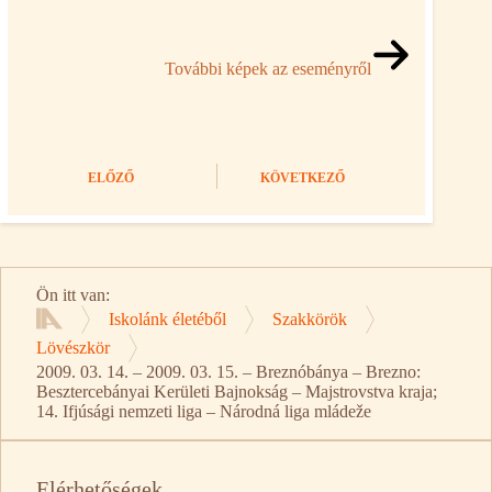
További képek az eseményről
ELŐZŐ
KÖVETKEZŐ
Ön itt van:
Iskolánk életéből
Szakkörök
Kezdőlap
Lövészkör
2009. 03. 14. – 2009. 03. 15. – Breznóbánya – Brezno:
Besztercebányai Kerületi Bajnokság – Majstrovstva kraja;
14. Ifjúsági nemzeti liga – Národná liga mládeže
Elérhetőségek