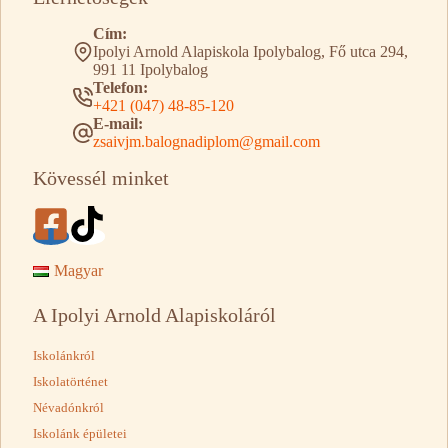
Cím:
Ipolyi Arnold Alapiskola Ipolybalog, Fő utca 294,
991 11 Ipolybalog
Telefon:
+421 (047) 48-85-120
E-mail:
zsaivjm.balognadiplom@gmail.com
Kövessél minket
Magyar
A Ipolyi Arnold Alapiskoláról
Iskolánkról
Iskolatörténet
Névadónkról
Iskolánk épületei