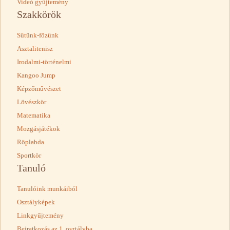
Videó gyűjtemény
Szakkörök
Sütünk-főzünk
Asztalitenisz
Irodalmi-történelmi
Kangoo Jump
Képzőművészet
Lövészkör
Matematika
Mozgásjátékok
Röplabda
Sportkör
Tanuló
Tanulóink munkáiból
Osztályképek
Linkgyűjtemény
Beiratkozás az 1. osztályba