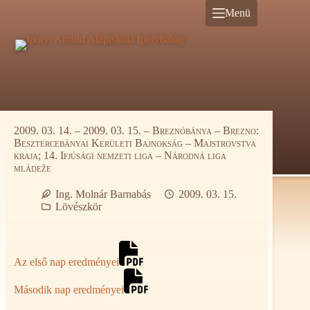
Ugrás
Menü
a
tartalomra
2009. 03. 14. – 2009. 03. 15. – Breznóbánya – Brezno:
Besztercebányai Kerületi Bajnokság – Majstrovstva
kraja; 14. Ifjúsági nemzeti liga – Národná liga
mládeže
Ing. Molnár Barnabás
2009. 03. 15.
Lövészkör
Az első nap eredményei
Második nap eredményei