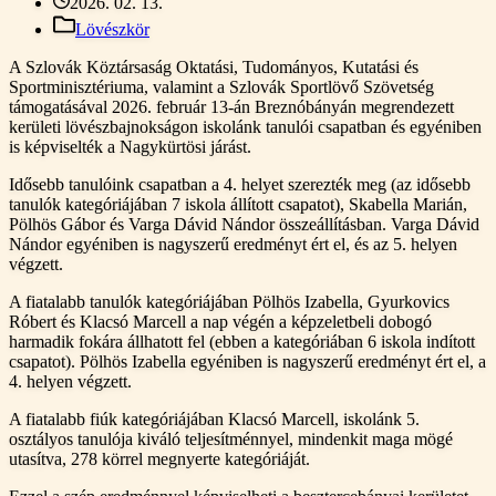
2026. 02. 13.
Lövészkör
A Szlovák Köztársaság Oktatási, Tudományos, Kutatási és
Sportminisztériuma, valamint a Szlovák Sportlövő Szövetség
támogatásával 2026. február 13-án Breznóbányán megrendezett
kerületi lövészbajnokságon iskolánk tanulói csapatban és egyéniben
is képviselték a Nagykürtösi járást.
Idősebb tanulóink csapatban a 4. helyet szerezték meg (az idősebb
tanulók kategóriájában 7 iskola állított csapatot), Skabella Marián,
Pölhös Gábor és Varga Dávid Nándor összeállításban. Varga Dávid
Nándor egyéniben is nagyszerű eredményt ért el, és az 5. helyen
végzett.
A fiatalabb tanulók kategóriájában Pölhös Izabella, Gyurkovics
Róbert és Klacsó Marcell a nap végén a képzeletbeli dobogó
harmadik fokára állhatott fel (ebben a kategóriában 6 iskola indított
csapatot). Pölhös Izabella egyéniben is nagyszerű eredményt ért el, a
4. helyen végzett.
A fiatalabb fiúk kategóriájában Klacsó Marcell, iskolánk 5.
osztályos tanulója kiváló teljesítménnyel, mindenkit maga mögé
utasítva, 278 körrel megnyerte kategóriáját.