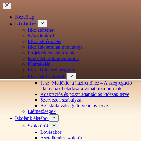
Ugrás
a
tartalomra
Kezdőlap
Iskolánkról
Iskolatörténet
Névadónkról
Iskolánk épületei
Iskolánk arculati útmutatója
Projektek és pályázatok
Közzétett dokumentumok
Kiértékelés
Iskolai oktatási program
Iskolánk házirendje
1. sz. Melléklet a házirendhez – A szegregáció
tilalmának betartására vonatkozó normák
Adaptációs és poszt-adaptációs időszak terve
Szervezeti szabályzat
Az iskola válságintervenciós terve
Elérhetőségek
Iskolánk életéből
Szakkörök
Lövészkör
Asztalitenisz szakkör