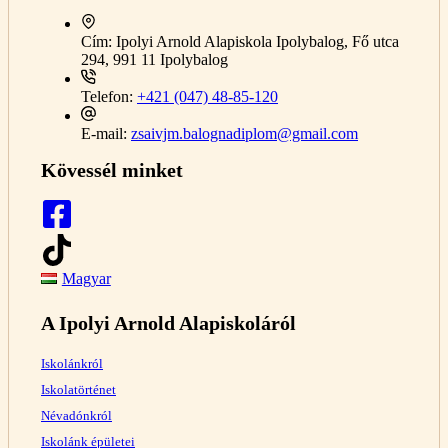
Cím:
Ipolyi Arnold Alapiskola Ipolybalog, Fő utca
294, 991 11 Ipolybalog
Telefon:
+421 (047) 48-85-120
E-mail:
zsaivjm.balognadiplom@gmail.com
Kövessél minket
Magyar
A Ipolyi Arnold Alapiskoláról
Iskolánkról
Iskolatörténet
Névadónkról
Iskolánk épületei