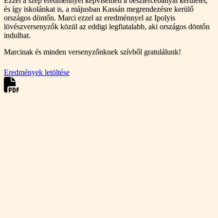
Ezzel a szép eredménnyel képviselheti a besztercebányai kerületet,
és így iskolánkat is, a májusban Kassán megrendezésre kerülő
országos döntőn. Marci ezzel az eredménnyel az Ipolyis
lövészversenyzők közül az eddigi legfiatalabb, aki országos döntőn
indulhat.
Marcinak és minden versenyzőnknek szívből gratulálunk!
Eredmények letöltése