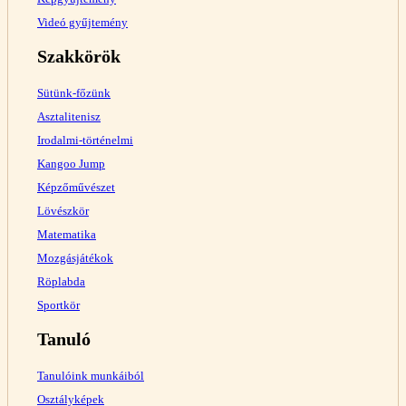
Videó gyűjtemény
Szakkörök
Sütünk-főzünk
Asztalitenisz
Irodalmi-történelmi
Kangoo Jump
Képzőművészet
Lövészkör
Matematika
Mozgásjátékok
Röplabda
Sportkör
Tanuló
Tanulóink munkáiból
Osztályképek