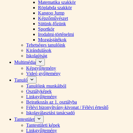
Matematika szakkör
Röplabda szakkör
Kangoo Jump
Képzőművészet
Sütünk-főzünk
Sportkör
Irodalmi-történelmi
Mozgásjátékok
Tehetséges tanulóink
Kirándulások
Iskolaújság
Multimédia
Képgyűjtemény
Videó gyűjtemény
Tanuló
Tanulóink munkáiból
Osztályképek
Linkgyűjtemény
Beiratkozás az 1. osztályba
Félévi bizonyítvány-kivonat / Félévi értesítő
Iskolaválasztási tanácsadó
Tantestület
Tantestületi képek
Linkgyűjtemény