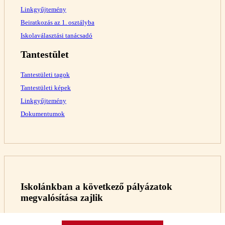
Linkgyűjtemény
Beiratkozás az 1. osztályba
Iskolaválasztási tanácsadó
Tantestület
Tantestületi tagok
Tantestületi képek
Linkgyűjtemény
Dokumentumok
Iskolánkban a következő pályázatok
megvalósítása zajlik