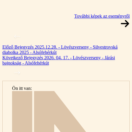
További képek az eseményről
Előző
Bejegyzés
2025.12.28. - Lövészverseny - Silvestrovská
diabolka 2025 - Alsófehérkút
Következő
Bejegyzés
2026. 04. 17. - Lövészverseny - Járási
bajnokság - Alsófehérkút
Ön itt van:
Kezdő