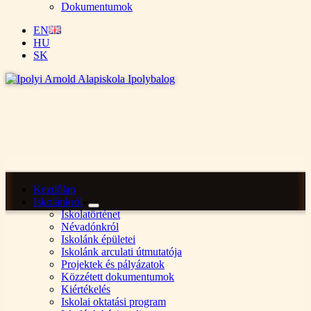
Dokumentumok
EN
HU
SK
Kezdőlap
Iskolánkról
Iskolatörténet
Névadónkról
Iskolánk épületei
Iskolánk arculati útmutatója
Projektek és pályázatok
Közzétett dokumentumok
Kiértékelés
Iskolai oktatási program