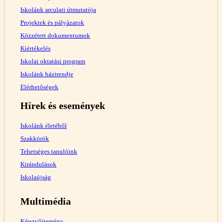
Iskolánk arculati útmutatója
Projektek és pályázatok
Közzétett dokumentumok
Kiértékelés
Iskolai oktatási program
Iskolánk házirendje
Elérhetőségek
Hírek és események
Iskolánk életéből
Szakkörök
Tehetséges tanulóink
Kirándulások
Iskolaújság
Multimédia
Képgyűjtemény