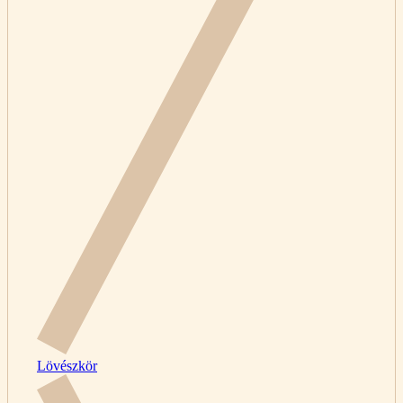
Lövészkör