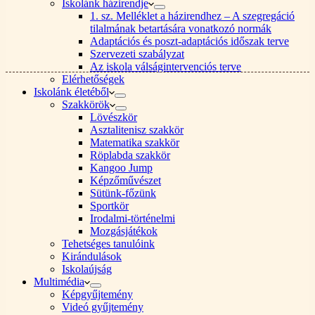
Iskolánk házirendje
1. sz. Melléklet a házirendhez – A szegregáció
tilalmának betartására vonatkozó normák
Adaptációs és poszt-adaptációs időszak terve
Szervezeti szabályzat
Az iskola válságintervenciós terve
Elérhetőségek
Iskolánk életéből
Szakkörök
Lövészkör
Asztalitenisz szakkör
Matematika szakkör
Röplabda szakkör
Kangoo Jump
Képzőművészet
Sütünk-főzünk
Sportkör
Irodalmi-történelmi
Mozgásjátékok
Tehetséges tanulóink
Kirándulások
Iskolaújság
Multimédia
Képgyűjtemény
Videó gyűjtemény