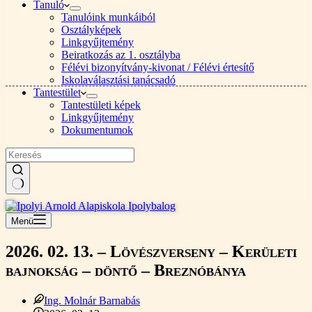
Tanuló
Tanulóink munkáiból
Osztályképek
Linkgyűjtemény
Beiratkozás az 1. osztályba
Félévi bizonyítvány-kivonat / Félévi értesítő
Iskolaválasztási tanácsadó
Tantestület
Tantestületi képek
Linkgyűjtemény
Dokumentumok
Nincs
találat
Menü
2026. 02. 13. – Lövészverseny – Kerületi
bajnokság – döntő – Breznóbánya
Ing. Molnár Barnabás