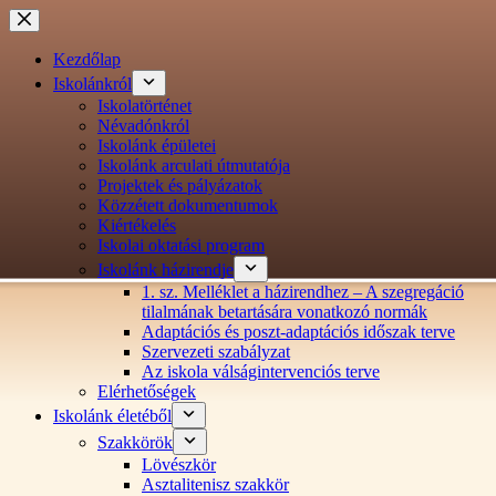
Ugrás
a
tartalomra
Kezdőlap
Iskolánkról
Iskolatörténet
Névadónkról
Iskolánk épületei
Iskolánk arculati útmutatója
Projektek és pályázatok
Közzétett dokumentumok
Kiértékelés
Iskolai oktatási program
Iskolánk házirendje
1. sz. Melléklet a házirendhez – A szegregáció
tilalmának betartására vonatkozó normák
Adaptációs és poszt-adaptációs időszak terve
Szervezeti szabályzat
Az iskola válságintervenciós terve
Elérhetőségek
Iskolánk életéből
Szakkörök
Lövészkör
Asztalitenisz szakkör