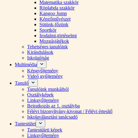
Matematika szakkör
Röplabda szakkör
Kangoo Jump
Képzőművészet
Sütünk-főzünk
Sportkör
Irodalmi-történelmi
Mozgásjátékok
Tehetséges tanulóink
Kirándulások
Iskolaújság
Multimédia
Képgyűjtemény
Videó gyűjtemény
Tanuló
Tanulóink munkáiból
Osztályképek
Linkgyűjtemény
Beiratkozás az 1. osztályba
Félévi bizonyítvány-kivonat / Félévi értesítő
Iskolaválasztási tanácsadó
Tantestület
Tantestületi képek
Linkgyűjtemény