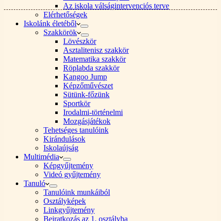
Az iskola válságintervenciós terve
Elérhetőségek
Iskolánk életéből
Szakkörök
Lövészkör
Asztalitenisz szakkör
Matematika szakkör
Röplabda szakkör
Kangoo Jump
Képzőművészet
Sütünk-főzünk
Sportkör
Irodalmi-történelmi
Mozgásjátékok
Tehetséges tanulóink
Kirándulások
Iskolaújság
Multimédia
Képgyűjtemény
Videó gyűjtemény
Tanuló
Tanulóink munkáiból
Osztályképek
Linkgyűjtemény
Beiratkozás az 1. osztályba