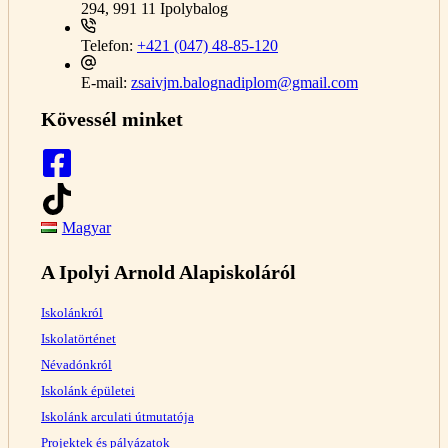
294, 991 11 Ipolybalog
Telefon:
+421 (047) 48-85-120
E-mail:
zsaivjm.balognadiplom@gmail.com
Kövessél minket
Magyar
A Ipolyi Arnold Alapiskoláról
Iskolánkról
Iskolatörténet
Névadónkról
Iskolánk épületei
Iskolánk arculati útmutatója
Projektek és pályázatok