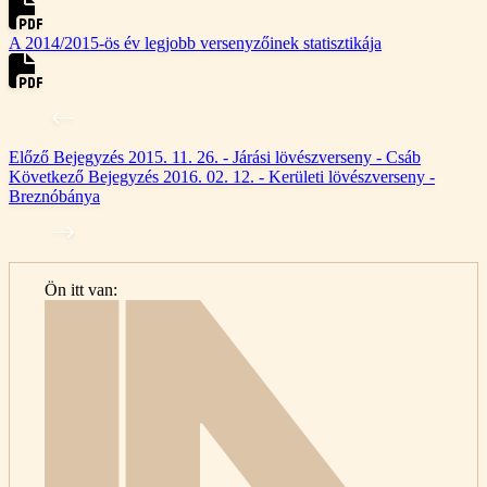
A 2014/2015-ös év legjobb versenyzőinek statisztikája
Előző
Bejegyzés
2015. 11. 26. - Járási lövészverseny - Csáb
Következő
Bejegyzés
2016. 02. 12. - Kerületi lövészverseny -
Breznóbánya
Ön itt van:
Kezdő