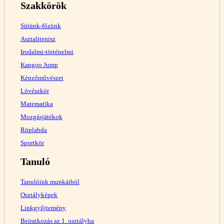
Szakkörök
Sütünk-főzünk
Asztalitenisz
Irodalmi-történelmi
Kangoo Jump
Képzőművészet
Lövészkör
Matematika
Mozgásjátékok
Röplabda
Sportkör
Tanuló
Tanulóink munkáiból
Osztályképek
Linkgyűjtemény
Beiratkozás az 1. osztályba