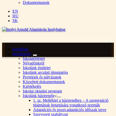
Dokumentumok
EN
HU
SK
Kezdőlap
Iskolánkról
Iskolatörténet
Névadónkról
Iskolánk épületei
Iskolánk arculati útmutatója
Projektek és pályázatok
Közzétett dokumentumok
Kiértékelés
Iskolai oktatási program
Iskolánk házirendje
1. sz. Melléklet a házirendhez – A szegregáció
tilalmának betartására vonatkozó normák
Adaptációs és poszt-adaptációs időszak terve
Szervezeti szabályzat