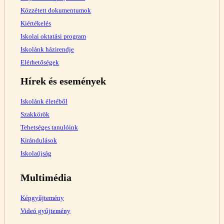
Közzétett dokumentumok
Kiértékelés
Iskolai oktatási program
Iskolánk házirendje
Elérhetőségek
Hírek és események
Iskolánk életéből
Szakkörök
Tehetséges tanulóink
Kirándulások
Iskolaújság
Multimédia
Képgyűjtemény
Videó gyűjtemény