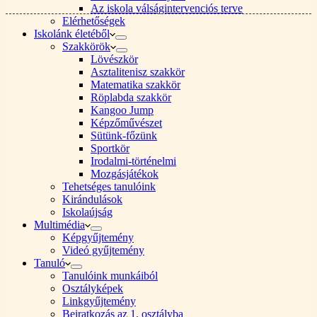
Az iskola válságintervenciós terve
Elérhetőségek
Iskolánk életéből
Szakkörök
Lövészkör
Asztalitenisz szakkör
Matematika szakkör
Röplabda szakkör
Kangoo Jump
Képzőművészet
Sütünk-főzünk
Sportkör
Irodalmi-történelmi
Mozgásjátékok
Tehetséges tanulóink
Kirándulások
Iskolaújság
Multimédia
Képgyűjtemény
Videó gyűjtemény
Tanuló
Tanulóink munkáiból
Osztályképek
Linkgyűjtemény
Beiratkozás az 1. osztályba