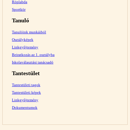
Röplabda
Sportkör
Tanuló
Tanulóink munkáiból
Osztályképek
Linkgyűjtemény
Beiratkozás az 1. osztályba
Iskolaválasztási tanácsadó
Tantestület
Tantestületi tagok
Tantestületi képek
Linkgyűjtemény
Dokumentumok