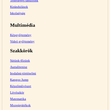
Tehetséges tanulóink
Kirándulások
Iskolaújság
Multimédia
Képgyűjtemény
Videó gyűjtemény
Szakkörök
Sütünk-főzünk
Asztalitenisz
Irodalmi-történelmi
Kangoo Jump
Képzőművészet
Lövészkör
Matematika
Mozgásjátékok