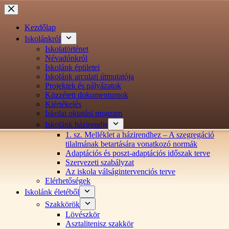
Ugrás
a
tartalomra
Kezdőlap
Iskolánkról
Iskolatörténet
Névadónkról
Iskolánk épületei
Iskolánk arculati útmutatója
Projektek és pályázatok
Közzétett dokumentumok
Kiértékelés
Iskolai oktatási program
Iskolánk házirendje
1. sz. Melléklet a házirendhez – A szegregáció
tilalmának betartására vonatkozó normák
Adaptációs és poszt-adaptációs időszak terve
Szervezeti szabályzat
Az iskola válságintervenciós terve
Elérhetőségek
Iskolánk életéből
Szakkörök
Lövészkör
Asztalitenisz szakkör