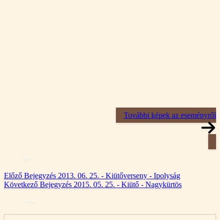
További képek az eseményről
Előző
Bejegyzés
2013. 06. 25. - Kiütőverseny - Ipolyság
Következő
Bejegyzés
2015. 05. 25. - Kiütő - Nagykürtös