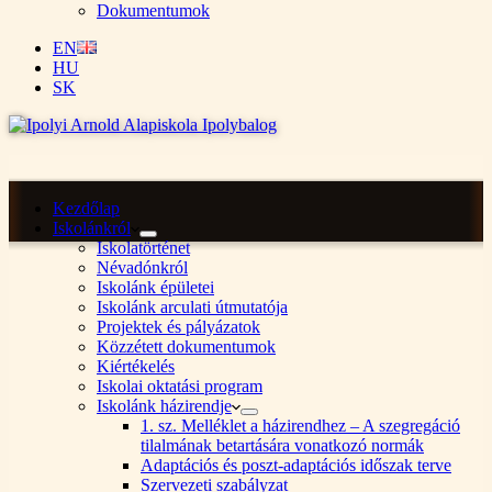
Dokumentumok
EN
HU
SK
Kezdőlap
Iskolánkról
Iskolatörténet
Névadónkról
Iskolánk épületei
Iskolánk arculati útmutatója
Projektek és pályázatok
Közzétett dokumentumok
Kiértékelés
Iskolai oktatási program
Iskolánk házirendje
1. sz. Melléklet a házirendhez – A szegregáció
tilalmának betartására vonatkozó normák
Adaptációs és poszt-adaptációs időszak terve
Szervezeti szabályzat