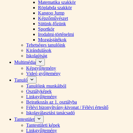
Matematika szakkör
Röplabda szakkör
Kangoo Jump
Képzőművészet
Sütünk-főzünk
Sportkör
Irodalmi-történelmi
Mozgásjátékok
Tehetséges tanulóink
Kirándulások
Iskolaújság
Multimédia
Képgyűjtemény
Videó gyűjtemény
Tanuló
Tanulóink munkáiból
Osztályképek
Linkgyűjtemény
Beiratkozás az 1. osztályba
Félévi bizonyítvány-kivonat / Félévi értesítő
Iskolaválasztási tanácsadó
Tantestület
Tantestületi képek
Linkgyűjtemény