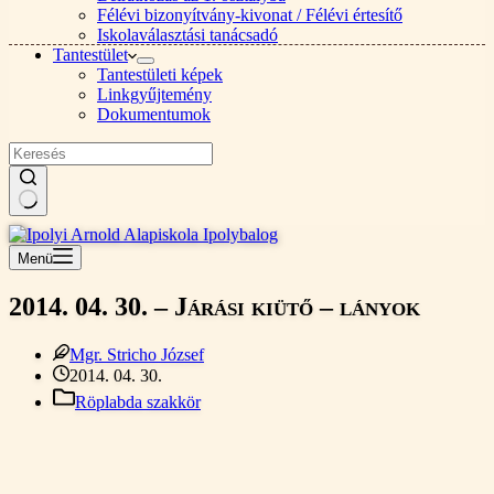
Félévi bizonyítvány-kivonat / Félévi értesítő
Iskolaválasztási tanácsadó
Tantestület
Tantestületi képek
Linkgyűjtemény
Dokumentumok
Nincs
találat
Menü
2014. 04. 30. – Járási kiütő – lányok
Mgr. Stricho József
2014. 04. 30.
Röplabda szakkör