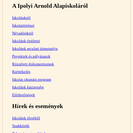
A Ipolyi Arnold Alapiskoláról
Iskolánkról
Iskolatörténet
Névadónkról
Iskolánk épületei
Iskolánk arculati útmutatója
Projektek és pályázatok
Közzétett dokumentumok
Kiértékelés
Iskolai oktatási program
Iskolánk házirendje
Elérhetőségek
Hírek és események
Iskolánk életéből
Szakkörök