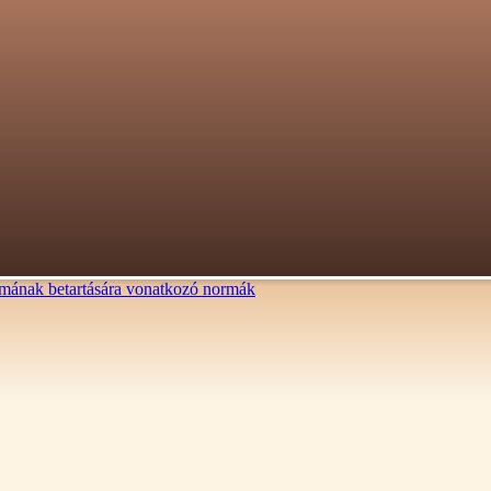
lalmának betartására vonatkozó normák