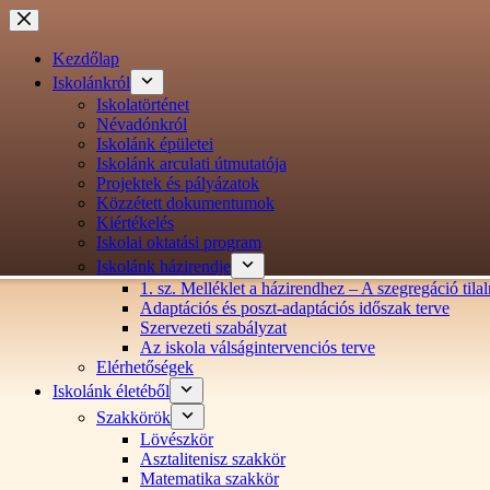
Ugrás
a
tartalomra
Kezdőlap
Iskolánkról
Iskolatörténet
Névadónkról
Iskolánk épületei
Iskolánk arculati útmutatója
Projektek és pályázatok
Közzétett dokumentumok
Kiértékelés
Iskolai oktatási program
Iskolánk házirendje
1. sz. Melléklet a házirendhez – A szegregáció ti
Adaptációs és poszt-adaptációs időszak terve
Szervezeti szabályzat
Az iskola válságintervenciós terve
Elérhetőségek
Iskolánk életéből
Szakkörök
Lövészkör
Asztalitenisz szakkör
Matematika szakkör