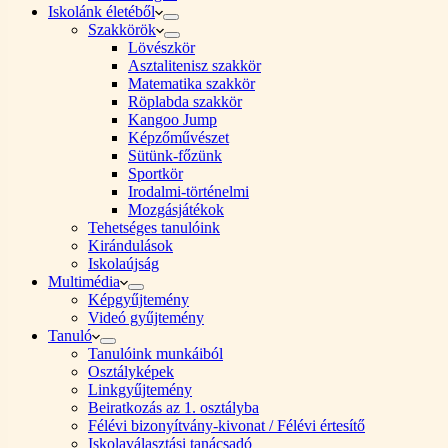
Iskolánk életéből
Szakkörök
Lövészkör
Asztalitenisz szakkör
Matematika szakkör
Röplabda szakkör
Kangoo Jump
Képzőművészet
Sütünk-főzünk
Sportkör
Irodalmi-történelmi
Mozgásjátékok
Tehetséges tanulóink
Kirándulások
Iskolaújság
Multimédia
Képgyűjtemény
Videó gyűjtemény
Tanuló
Tanulóink munkáiból
Osztályképek
Linkgyűjtemény
Beiratkozás az 1. osztályba
Félévi bizonyítvány-kivonat / Félévi értesítő
Iskolaválasztási tanácsadó