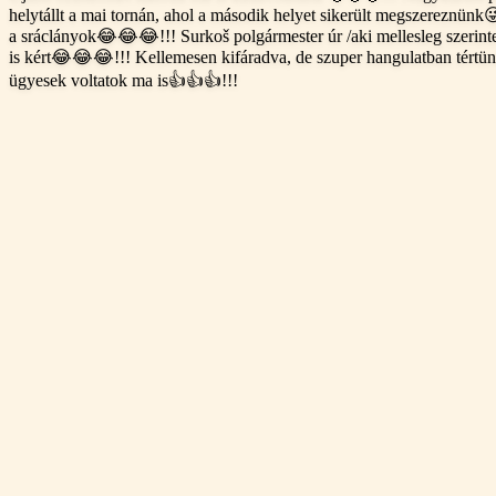
helytállt a mai tornán, ahol a második helyet sikerült megszereznünk
a sráclányok😂😂😂!!! Surkoš polgármester úr /aki mellesleg szerint
is kért😂😂😂!!! Kellemesen kifáradva, de szuper hangulatban tértü
ügyesek voltatok ma is👍👍👍!!!