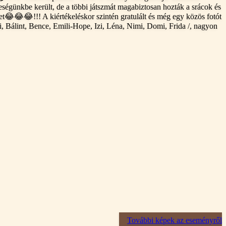
ségünkbe került, de a többi játszmát magabiztosan hozták a srácok és
t😂😂😂!!! A kiértékeléskor szintén gratulált és még egy közös fotót
Bálint, Bence, Emili-Hope, Izi, Léna, Nimi, Domi, Frida /, nagyon
További képek az eseményről