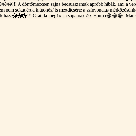
😜😜😜!!! A döntőmeccsen sajna becsusszantak apróbb hibák, ami a vere
em nem sokat ért a kiütőhöz/ is megdicsérte a színvonalas mérkőzésünke
nk haza🏐🏐🏐!!! Gratula még1x a csapatnak /2x Hanna😂😂😂, Marci, 