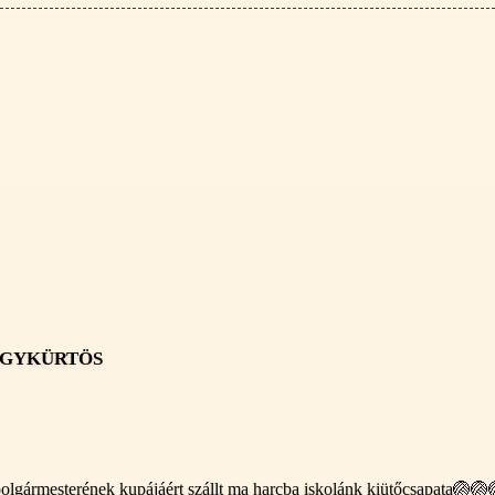
agykürtös
lgármesterének kupájáért szállt ma harcba iskolánk kiütőcsapata🏐🏐🏐!