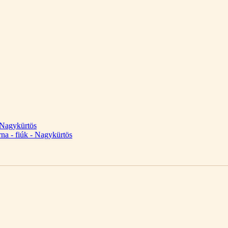
 Nagykürtös
na - fiúk - Nagykürtös
Kezdőlap