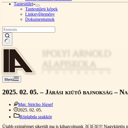
Tantestület
Tantestületi képek
Linkgyűjtemény
Dokumentumok
Nincs
találat
Menü
2025. 02. 05. – Járási kiütő bajnokság – N
Mgr. Stricho József
2025. 02. 05.
Röplabda szakkör
Újabb ezüstérmet sikerült ma is kiharcolnunk 🥈🥈🥈!!! Nagykürtös po