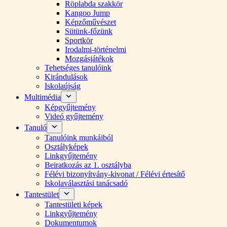
Röplabda szakkör
Kangoo Jump
Képzőművészet
Sütünk-főzünk
Sportkör
Irodalmi-történelmi
Mozgásjátékok
Tehetséges tanulóink
Kirándulások
Iskolaújság
Multimédia
Képgyűjtemény
Videó gyűjtemény
Tanuló
Tanulóink munkáiból
Osztályképek
Linkgyűjtemény
Beiratkozás az 1. osztályba
Félévi bizonyítvány-kivonat / Félévi értesítő
Iskolaválasztási tanácsadó
Tantestület
Tantestületi képek
Linkgyűjtemény
Dokumentumok