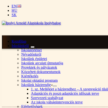
EN
HU
SK
Kezdőlap
Iskolánkról
Iskolatörténet
Névadónkról
Iskolánk épületei
Iskolánk arculati útmutatója
Projektek és pályázatok
Közzétett dokumentumok
Kiértékelés
Iskolai oktatási program
Iskolánk házirendje
1. sz. Melléklet a házirendhez – A szegregáció ti
Adaptációs és poszt-adaptációs időszak terve
Szervezeti szabályzat
Az iskola válságintervenciós terve
Elérhetőségek