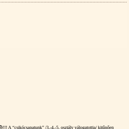
!! A “csikócsapatunk” /3.-4.-5. osztály válogatottja/ kitűnően