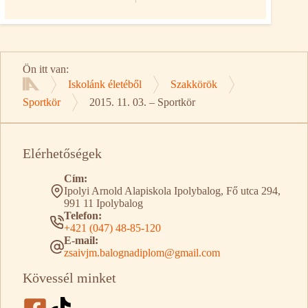
Ön itt van:
Iskolánk életéből
Szakkörök
Kezdőlap
Sportkör
2015. 11. 03. – Sportkör
Elérhetőségek
Cím:
Ipolyi Arnold Alapiskola Ipolybalog, Fő utca 294,
991 11 Ipolybalog
Telefon:
+421 (047) 48-85-120
E-mail:
zsaivjm.balognadiplom@gmail.com
Kövessél minket