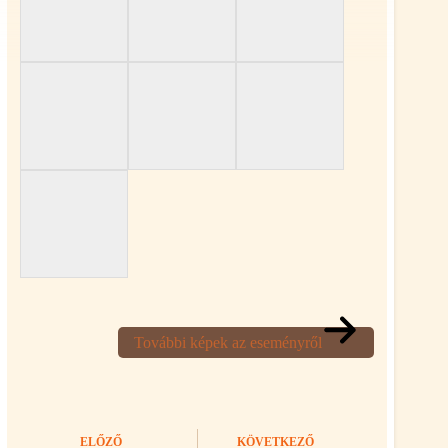
További képek az eseményről
ELŐZŐ
KÖVETKEZŐ