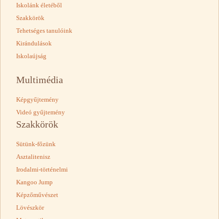
Iskolánk életéből
Szakkörök
Tehetséges tanulóink
Kirándulások
Iskolaújság
Multimédia
Képgyűjtemény
Videó gyűjtemény
Szakkörök
Sütünk-főzünk
Asztalitenisz
Irodalmi-történelmi
Kangoo Jump
Képzőművészet
Lövészkör