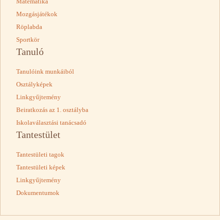
Matematika
Mozgásjátékok
Röplabda
Sportkör
Tanuló
Tanulóink munkáiból
Osztályképek
Linkgyűjtemény
Beiratkozás az 1. osztályba
Iskolaválasztási tanácsadó
Tantestület
Tantestületi tagok
Tantestületi képek
Linkgyűjtemény
Dokumentumok