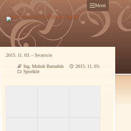
Ugrás
Menü
a
tartalomra
2015. 11. 03. – Sportkör
Ing. Molnár Barnabás
2015. 11. 03.
Sportkör