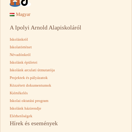
Magyar
A Ipolyi Arnold Alapiskoláról
Iskolánkról
Iskolatörténet
Névadónkról
Iskolánk épületei
Iskolánk arculati útmutatója
Projektek és pályázatok
Közzétett dokumentumok
Kiértékelés
Iskolai oktatási program
Iskolánk házirendje
Elérhetőségek
Hírek és események